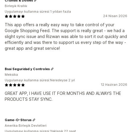
Crumbs & Doilies
Birleşik Krallık
Uygulamayı kullanma süresi:1 yıldan fazla
24 Nisan 2026
This app offers a really easy way to take control of your
Google Shopping Feed. The support is really great - we had a
slight sync issue and Rizwan was able to sort it out quickly and
efficiently and was there to support us every step of the way -
great app and great service!
Bsai Seguridad y Controles
Meksika
Uygulamayı kullanma süresi:Neredeyse 2 yıl
12 Haziran 2026
GREAT APP, I HAVE USE IT FOR MONTHS AND ALWAYS THE
PRODUCTS STAY SYNC.
Game-O-Storus
Amerika Birleşik Devletleri
Uygulamayı kullanma süresi:Yaklaşık 22 saat