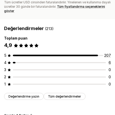
Tüm ücretler USD cinsinden faturalandırılır. Yinelenen ve kullanıma dayalı
ücretler 30 günde bir faturalandırılır.
Tüm fiyatlandırma seçeneklerini
göster
Değerlendirmeler
(213)
Toplam puan
4,9
5
207
4
6
3
0
2
0
1
0
Değerlendirme yazın
Tüm değerlendirmeler