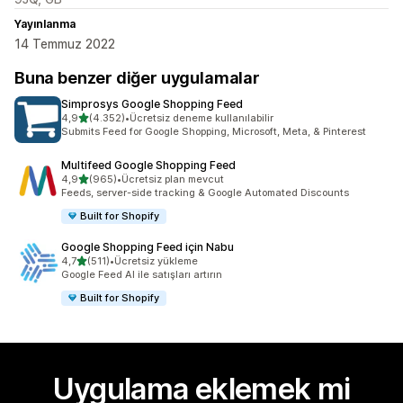
Yayınlanma
14 Temmuz 2022
Buna benzer diğer uygulamalar
Simprosys Google Shopping Feed
5 yıldız üzerinden
4,9
(4.352)
•
Ücretsiz deneme kullanılabilir
toplam 4352 değerlendirme
Submits Feed for Google Shopping, Microsoft, Meta, & Pinterest
Multifeed Google Shopping Feed
5 yıldız üzerinden
4,9
(965)
•
Ücretsiz plan mevcut
toplam 965 değerlendirme
Feeds, server-side tracking & Google Automated Discounts
Built for Shopify
Google Shopping Feed için Nabu
5 yıldız üzerinden
4,7
(511)
•
Ücretsiz yükleme
toplam 511 değerlendirme
Google Feed AI ile satışları artırın
Built for Shopify
Uygulama eklemek mi