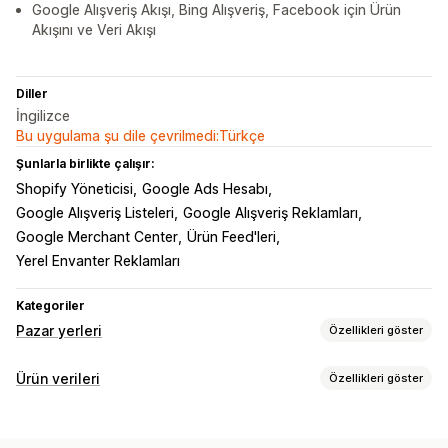
Google Alışveriş Akışı, Bing Alışveriş, Facebook için Ürün
Akışını ve Veri Akışı
Diller
İngilizce
Bu uygulama şu dile çevrilmedi:Türkçe
Şunlarla birlikte çalışır:
Shopify Yöneticisi
Google Ads Hesabı
Google Alışveriş Listeleri
Google Alışveriş Reklamları
Google Merchant Center
Ürün Feed'leri
Yerel Envanter Reklamları
Kategoriler
Pazar yerleri
Özellikleri göster
Liste kaydı yönetimi
Ürün verileri
Özellikleri göster
Ürün verisi otomasyonu
Ürün verisi
Ürün senkronizasyonu
Akış özelleştirme
Ürün seçimi
Yerel para birimi
Toplu yükleme