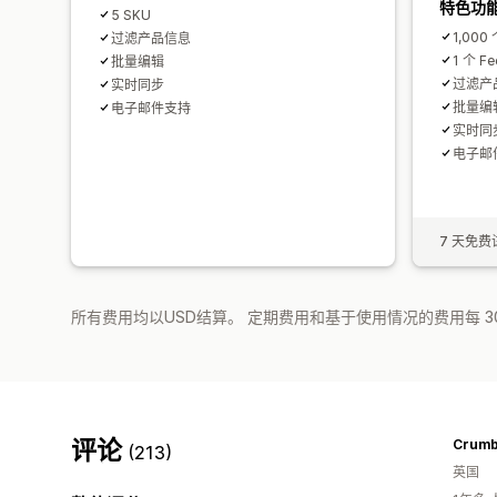
特色功
5 SKU
1,000
过滤产品信息
1 个 Fe
批量编辑
过滤产品
实时同步
批量编
电子邮件支持
实时同
电子邮
7 天免费
所有费用均以USD结算。 定期费用和基于使用情况的费用每 3
评论
Crumbs
(213)
英国