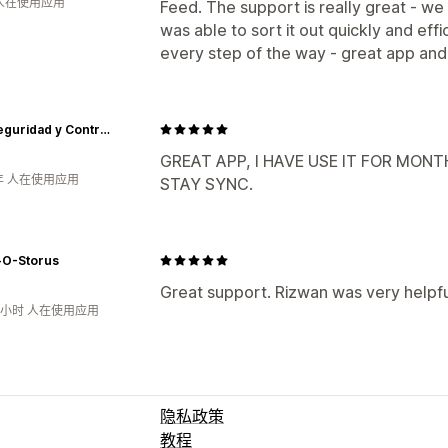
 人在使用应用
Feed. The support is really great - we
was able to sort it out quickly and eff
every step of the way - great app and
Bsai Seguridad y Controles
GREAT APP, I HAVE USE IT FOR MO
年 人在使用应用
STAY SYNC.
O-Storus
Great support. Rizwan was very helpfu
2小时 人在使用应用
隐私政策
教程