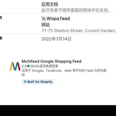
应用文档
此开发者不提供直接的简体中文支持。
员
🚀 Wixpa Feed
网站
71-75 Shelton Street, Covent Garden
期
2022年7月14日
Multifeed Google Shopping Feed
星（满分 5 星）
4.9
(964)
•
提供免费套餐
总共 964 条评论
适用于 Google、Facebook、Awin 等平台的 Feed 与转化跟
踪
Built for Shopify