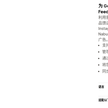
为 G
Fee
利用
品馈送
Ins
Nab
广告
支持
管理
通过
将
同步
语言
适配以