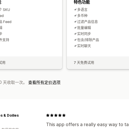
能
特色功能
 个 SKU
多语言
ed
多币种
 Feed
过滤产品信息
辑
批量编辑
步
实时同步
件支持
包含/排除产品
实时聊天
试用
7 天免费试用
0 天收取一次。
查看所有定价选项
 & Doilies
This app offers a really easy way to 