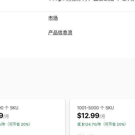
市场
产品页面管理
产品信息流
数据源自动化
产品数据源
产品同步
产
数据源自定义
订单管理
属性筛选
属性映射
元字段
自定义标签
库存同步
自定义规则
多币种
多语言
多属性同步
产品系列定
数据源管理
产品同步
批量编辑
实时更新
预定同步
库存支持
GTIN 管理
无头
数据源优化
00 个 SKU
1001-5000 个 SKU
9
$12.99
/月
/月
10/年（可节省 20%）
或 $124.70/年（可节省 20%）