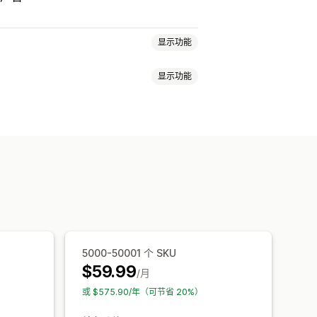
显示功能
显示功能
品选择
当地货币
批量上传
自定义规则
本地库存
本地化数据源
向
错误验证
产品选择
特定目标数据源
5000-50001 个 SKU
$59.99
/月
或 $575.90/年（可节省 20%）