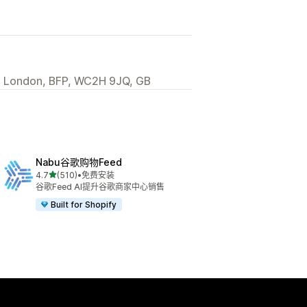
, London, BFP, WC2H 9JQ, GB
Nabu谷歌购物Feed
星（满分 5 星）
4.7
(510)
•
免费安装
总共 510 条评论
谷歌Feed AI提升谷歌商家中心销售
Built for Shopify