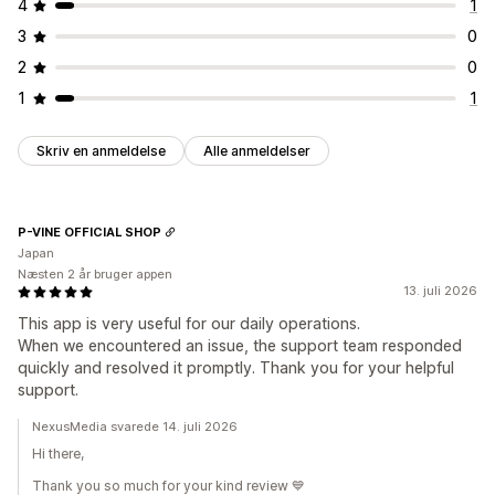
4
1
3
0
2
0
1
1
Skriv en anmeldelse
Alle anmeldelser
P-VINE OFFICIAL SHOP
Japan
Næsten 2 år bruger appen
13. juli 2026
This app is very useful for our daily operations.
When we encountered an issue, the support team responded
quickly and resolved it promptly. Thank you for your helpful
support.
NexusMedia svarede 14. juli 2026
Hi there,
Thank you so much for your kind review 💙