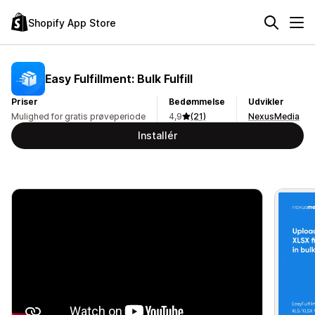
Shopify App Store
Easy Fulfillment: Bulk Fulfill
Priser
Bedømmelse
Udvikler
Mulighed for gratis prøveperiode
4,9
(21)
NexusMedia
Installér