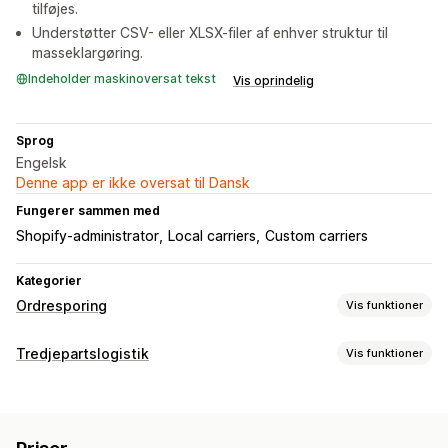
tilføjes.
Understøtter CSV- eller XLSX-filer af enhver struktur til
masseklargøring.
Indeholder maskinoversat tekst
Vis oprindelig
Sprog
Engelsk
Denne app er ikke oversat til Dansk
Fungerer sammen med
Shopify-administrator
Local carriers
Сustom carriers
Kategorier
Ordresporing
Vis funktioner
Sporing
Tredjepartslogistik
Vis funktioner
Tilpasset sporingslink
Oversættelse
Global sporing
Ordrestyring
Kontrolpaneler
Flere fragtfirmaer
Klargøring
Batchbehandling
Kundenotifikationer
Notifikationer