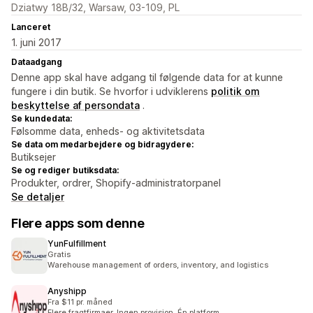
Dziatwy 18B/32, Warsaw, 03-109, PL
Lanceret
1. juni 2017
Dataadgang
Denne app skal have adgang til følgende data for at kunne
fungere i din butik. Se hvorfor i udviklerens
politik om
beskyttelse af persondata
.
Se kundedata:
Følsomme data, enheds- og aktivitetsdata
Se data om medarbejdere og bidragydere:
Butiksejer
Se og rediger butiksdata:
Produkter, ordrer, Shopify-administratorpanel
Se detaljer
Flere apps som denne
YunFulfillment
Gratis
Warehouse management of orders, inventory, and logistics
Anyshipp
Fra $11 pr. måned
Flere fragtfirmaer. Ingen provision. Én platform