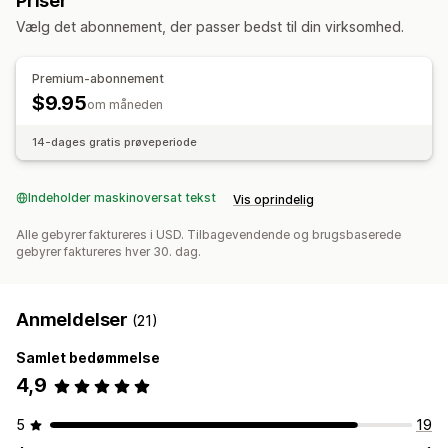
Priser
Lagerstyring
Mail
Vælg det abonnement, der passer bedst til din virksomhed.
Automatisk synkronisering
Premium-abonnement
$9.95
om måneden
14-dages gratis prøveperiode
Indeholder maskinoversat tekst
Vis oprindelig
Alle gebyrer faktureres i USD. Tilbagevendende og brugsbaserede
gebyrer faktureres hver 30. dag.
Anmeldelser
(21)
Samlet bedømmelse
4,9
5
19