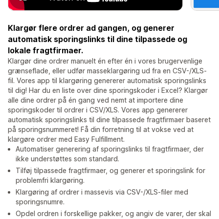
Klargør flere ordrer ad gangen, og generer
automatisk sporingslinks til dine tilpassede og
lokale fragtfirmaer.
Klargør dine ordrer manuelt én efter én i vores brugervenlige
grænseflade, eller udfør masseklargøring ud fra en CSV-/XLS-
fil. Vores app til klargøring genererer automatisk sporingslinks
til dig! Har du en liste over dine sporingskoder i Excel? Klargør
alle dine ordrer på én gang ved nemt at importere dine
sporingskoder til ordrer i CSV/XLS. Vores app genererer
automatisk sporingslinks til dine tilpassede fragtfirmaer baseret
på sporingsnummeret! Få din forretning til at vokse ved at
klargøre ordrer med Easy Fulfillment.
Automatiser generering af sporingslinks til fragtfirmaer, der
ikke understøttes som standard.
Tilføj tilpassede fragtfirmaer, og generer et sporingslink for
problemfri klargøring.
Klargøring af ordrer i massevis via CSV-/XLS-filer med
sporingsnumre.
Opdel ordren i forskellige pakker, og angiv de varer, der skal