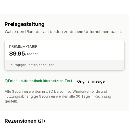
Benutzerdefinierter Tracking-Link
Übersetzung
Bestellverwaltung
Globales Tracking
Dashboards
Fulfillment
Batch-Verarbeitung
Kundenbenachrichtigungen
Verschiedene Versanddienstleister
Preisgestaltung
Inventarmanagement
Benachrichtigungen
Wähle den Plan, der am besten zu deinem Unternehmen passt.
Automatische Synchronisierung
E-Mail
PREMIUM-TARIF
$9.95
/ Monat
14-tägiger kostenloser Test
Enthält automatisch übersetzten Text
Original anzeigen
Alle Gebühren werden in USD berechnet. Wiederkehrende und
nutzungsabhängige Gebühren werden alle 30 Tage in Rechnung
gestellt.
Rezensionen
(21)