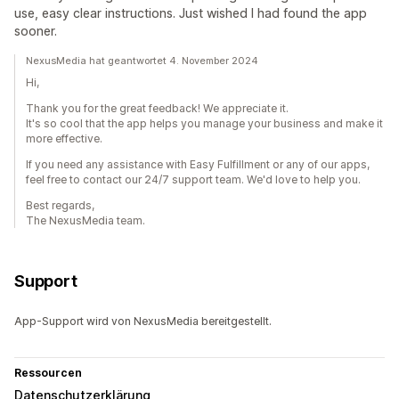
use, easy clear instructions. Just wished I had found the app
sooner.
NexusMedia hat geantwortet 4. November 2024
Hi,
Thank you for the great feedback! We appreciate it.
It's so cool that the app helps you manage your business and make it
more effective.
If you need any assistance with Easy Fulfillment or any of our apps,
feel free to contact our 24/7 support team. We'd love to help you.
Best regards,
The NexusMedia team.
Support
App-Support wird von NexusMedia bereitgestellt.
Ressourcen
Datenschutzerklärung