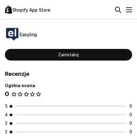
Shopify App Store
Easyling
Zainstaluj
Recenzje
Ogólna ocena
0
5
0
4
0
3
0
2
0