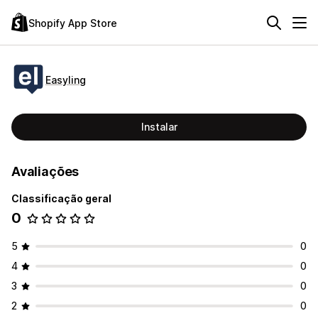
Shopify App Store
Easyling
Instalar
Avaliações
Classificação geral
0
5
0
4
0
3
0
2
0