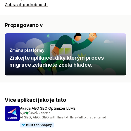
Zobrazit podrobnosti
Propagováno v
Změna platformy
Získejte aplikace, díky kterým proces
migrace zvládnete zcela hladce.
Více aplikací jako je tato
Avada AEO SEO Optimizer LLMs
z 5 hvězd
5,0
(352)
•
Zdarma
Celkový počet recenzí: 352
AI SEO, AEO, GEO with llms.txt, llms-full,txt, agents.md
Built for Shopify