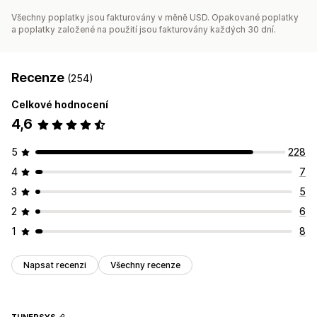
Všechny poplatky jsou fakturovány v měně USD. Opakované poplatky
a poplatky založené na použití jsou fakturovány každých 30 dní.
Recenze
(254)
Celkové hodnocení
4,6
5
228
4
7
3
5
2
6
1
8
Napsat recenzi
Všechny recenze
TUNERSYS