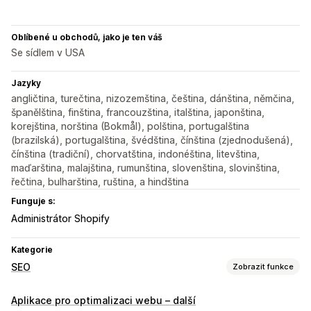
Oblíbené u obchodů, jako je ten váš
Se sídlem v USA
Jazyky
angličtina, turečtina, nizozemština, čeština, dánština, němčina,
španělština, finština, francouzština, italština, japonština,
korejština, norština (Bokmål), polština, portugalština
(brazilská), portugalština, švédština, čínština (zjednodušená),
čínština (tradiční), chorvatština, indonéština, litevština,
maďarština, malajština, rumunština, slovenština, slovinština,
řečtina, bulharština, ruština, a hindština
Funguje s:
Administrátor Shopify
Kategorie
SEO
Zobrazit funkce
Nástroje SEO
Aplikace pro optimalizaci webu – další