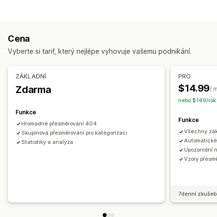
Nefunkční odkazy
Zpětné odkazy
Přesměrování
Stránky 404
Indexování stránky
Hromadné úpravy
Optimalizace adres URL
Automatizace
Cena
Sledování výkonu
Vyberte si tarif, který nejlépe vyhovuje vašemu podnikání.
Skóre SEO
Vykazování
Analytika
Analýza odkazů
Analýza obsahu
ZÁKLADNÍ
PRO
$14.99
Zdarma
/ 
nebo $149/rok 
Funkce
Funkce
Hromadné přesměrování 404
Všechny zák
Skupinová přesměrování pro kategorizaci
Automatické
Statistiky a analýza
Upozornění 
Vzory přesm
7denní zkušeb