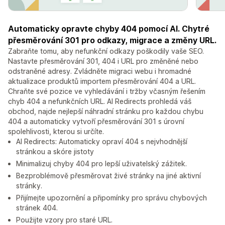
Automaticky opravte chyby 404 pomocí AI. Chytré
přesměrování 301 pro odkazy, migrace a změny URL.
Zabraňte tomu, aby nefunkční odkazy poškodily vaše SEO.
Nastavte přesměrování 301, 404 i URL pro změněné nebo
odstraněné adresy. Zvládněte migraci webu i hromadné
aktualizace produktů importem přesměrování 404 a URL.
Chraňte své pozice ve vyhledávání i tržby včasným řešením
chyb 404 a nefunkčních URL. AI Redirects prohledá váš
obchod, najde nejlepší náhradní stránku pro každou chybu
404 a automaticky vytvoří přesměrování 301 s úrovní
spolehlivosti, kterou si určíte.
AI Redirects: Automaticky opraví 404 s nejvhodnější
stránkou a skóre jistoty
Minimalizuj chyby 404 pro lepší uživatelský zážitek.
Bezproblémově přesměrovat živé stránky na jiné aktivní
stránky.
Přijímejte upozornění a připomínky pro správu chybových
stránek 404.
Použijte vzory pro staré URL.