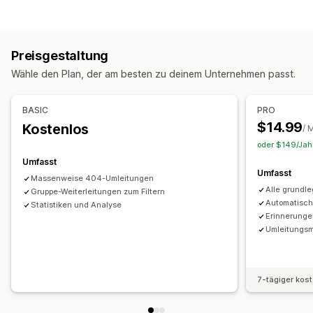
Defekte Links
Backlinks
Weiterleitungen
404-Seiten
Seitenindizierung
Massenbearbeitung
URL-Optimierung
Automatisierungen
Preisgestaltung
Leistungsüberwachung
Wähle den Plan, der am besten zu deinem Unternehmen passt.
SEO-Wertung
Berichterstattung
Analysen
Link-Analyse
Analyse der Inhalte
BASIC
PRO
$14.99
Kostenlos
/ 
oder $149/Jahr
Umfasst
Umfasst
Massenweise 404-Umleitungen
Alle grundl
Gruppe-Weiterleitungen zum Filtern
Automatisch
Statistiken und Analyse
Erinnerunge
Umleitungsm
7-tägiger kos