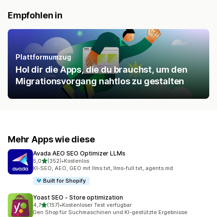
Empfohlen in
Plattformumzug
Hol dir die Apps, die du brauchst, um den
Migrationsvorgang nahtlos zu gestalten
Mehr Apps wie diese
Avada AEO SEO Optimizer LLMs
von 5 Sternen
5,0
(352)
•
Kostenlos
352 Rezensionen insgesamt
KI-SEO, AEO, GEO mit llms.txt, llms-full.txt, agents.md
Built for Shopify
Yoast SEO ‑ Store optimization
von 5 Sternen
4,7
(157)
•
Kostenloser Test verfügbar
157 Rezensionen insgesamt
Den Shop für Suchmaschinen und KI-gestützte Ergebnisse