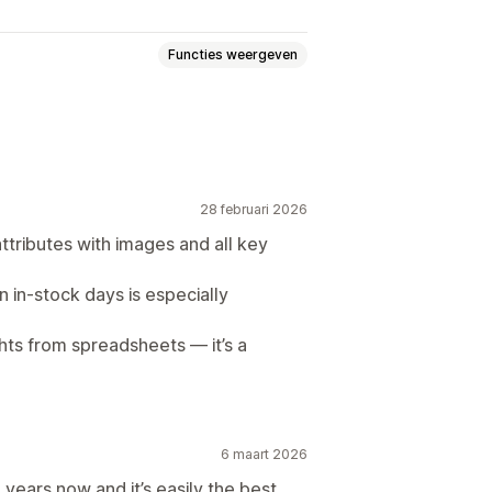
Functies weergeven
evoorraden
Voorspelling
me
SKU's
Voorraadaanvulling
ing
AI-optimalisatie
28 februari 2026
kanalen
tributes with images and all key
 in-stock days is especially
hts from spreadsheets — it’s a
neringen voor voorraadaanvulling
n bij niet op voorraad
Aangepaste rapporten
Inzichten
6 maart 2026
years now and it’s easily the best