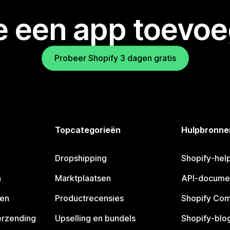
je een app toevo
Probeer Shopify 3 dagen gratis
Topcategorieën
Hulpbronne
Dropshipping
Shopify-hel
n
Marktplaatsen
API-docume
pen
Productrecensies
Shopify Co
erzending
Upselling en bundels
Shopify-blo