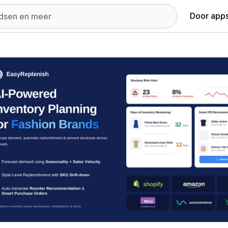
Door apps
ij met uitgelichte afbeeldingen