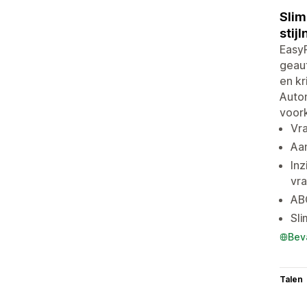
Slim
stij
Easy
geaut
en kr
Auto
voork
Vra
Aan
Inz
vr
ABC
Sli
Bev
Talen