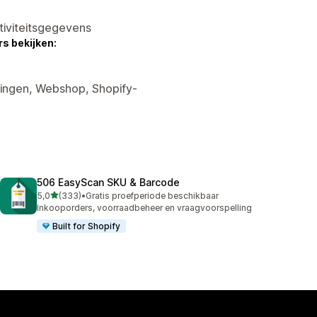
tiviteitsgegevens
s bekijken:
tingen, Webshop, Shopify-
506 EasyScan SKU & Barcode
van 5 sterren
5,0
(333)
•
Gratis proefperiode beschikbaar
333 recensies in totaal
Inkooporders, voorraadbeheer en vraagvoorspelling
Built for Shopify