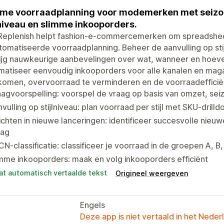
me voorraadplanning voor modemerken met seizo
lniveau en slimme inkooporders.
Replenish helpt fashion-e-commercemerken om spreadsheets
omatiseerde voorraadplanning. Beheer de aanvulling op sti
ijg nauwkeurige aanbevelingen over wat, wanneer en hoeve
matiseer eenvoudig inkooporders voor alle kanalen en mag
omen, overvoorraad te verminderen en de voorraadefficiën
agvoorspelling: voorspel de vraag op basis van omzet, se
vulling op stijlniveau: plan voorraad per stijl met SKU-drill
ichten in nieuwe lanceringen: identificeer succesvolle nieu
aag
N-classificatie: classificeer je voorraad in de groepen A, B
mme inkooporders: maak en volg inkooporders efficiënt
at automatisch vertaalde tekst
Origineel weergeven
Engels
Deze app is niet vertaald in het Neder