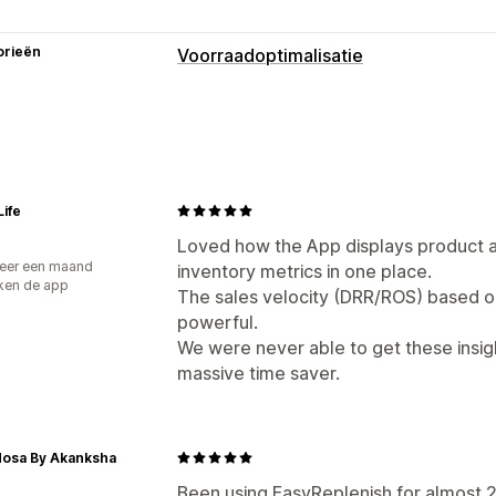
orieën
Voorraadoptimalisatie
Voorraadbeheer
Voorraadtracking
Automatisch herb
Meerdere locaties
Updates in real ti
Voorraadverplaatsing
Voorraadplann
Life
Workflow-automatisering
Meerdere 
Loved how the App displays product at
eer een maand
Bestellingenbeheer
inventory metrics in one place.
ken de app
The sales velocity (DRR/ROS) based on
Inkooporders
powerful.
Meldingen en analytics
We were never able to get these insig
massive time saver.
Meldingen bij herbevoorrading
Herin
Meldingen bij lage voorraad
Meldinge
Waarschuwingen bij drempelwaarde
Mosa By Akanksha
E-mailmeldingen
Analytics
Been using EasyReplenish for almost 2 