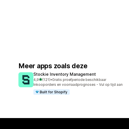
Meer apps zoals deze
Stockie Inventory Management
van 5 sterren
4,9
(121)
•
Gratis proefperiode beschikbaar
121 recensies in totaal
Inkooporders en voorraadprognoses - Vul op tijd aan
Built for Shopify