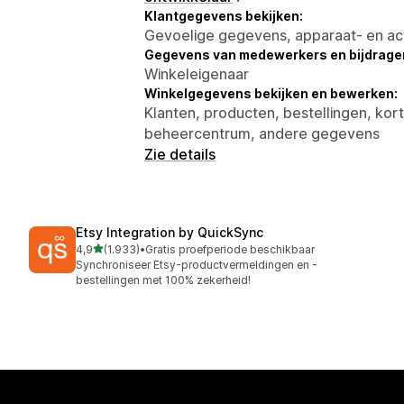
Klantgegevens bekijken:
Gevoelige gegevens, apparaat- en ac
Gegevens van medewerkers en bijdrager
Winkeleigenaar
Winkelgegevens bekijken en bewerken:
Klanten, producten, bestellingen, kor
beheercentrum, andere gegevens
Zie details
Etsy Integration by QuickSync
van 5 sterren
4,9
(1.933)
•
Gratis proefperiode beschikbaar
1933 recensies in totaal
Synchroniseer Etsy-productvermeldingen en -
bestellingen met 100% zekerheid!