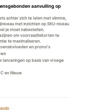
ensgebonden aanvulling op
 achter zich te laten met slimme,
jlniveau met inzichten op SKU-niveau
el je moet nabestellen.
azijnen om voorraadtekorten te
tie te maximaliseren.
izoensinvloeden en promo's
down
we lanceringen op basis van vroege
, C en Nieuw
lands