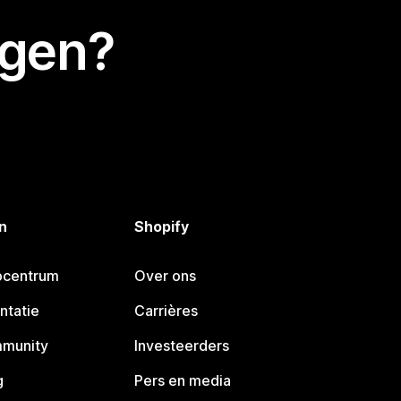
egen?
n
Shopify
pcentrum
Over ons
ntatie
Carrières
mmunity
Investeerders
g
Pers en media