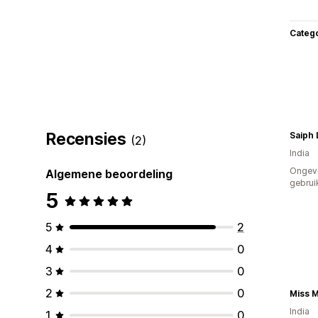
Categ
Recensies
Saiph 
(2)
India
Ongev
Algemene beoordeling
gebrui
5
5
2
4
0
3
0
2
0
Miss 
India
1
0