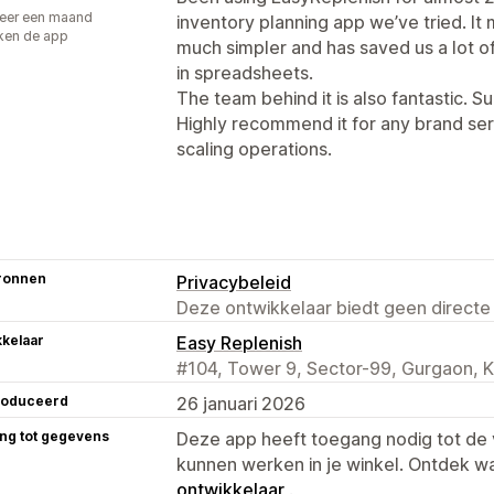
eer een maand
inventory planning app we’ve tried. I
ken de app
much simpler and has saved us a lot o
in spreadsheets.
The team behind it is also fantastic. S
Highly recommend it for any brand ser
scaling operations.
ronnen
Privacybeleid
Deze ontwikkelaar biedt geen directe
kelaar
Easy Replenish
#104, Tower 9, Sector-99, Gurgaon, K
roduceerd
26 januari 2026
ng tot gegevens
Deze app heeft toegang nodig tot d
kunnen werken in je winkel. Ontdek w
ontwikkelaar
.