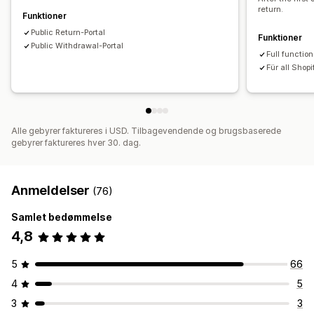
return.
Lageropdateringer
Kundeblokeringslister
Analyser
Funktioner
Public Return-Portal
Funktioner
Public Withdrawal-Portal
Full function
Für all Shopi
Alle gebyrer faktureres i USD. Tilbagevendende og brugsbaserede
gebyrer faktureres hver 30. dag.
Anmeldelser
(76)
Samlet bedømmelse
4,8
5
66
4
5
3
3