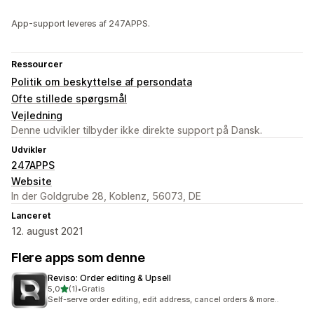
App-support leveres af 247APPS.
Ressourcer
Politik om beskyttelse af persondata
Ofte stillede spørgsmål
Vejledning
Denne udvikler tilbyder ikke direkte support på Dansk.
Udvikler
247APPS
Website
In der Goldgrube 28, Koblenz, 56073, DE
Lanceret
12. august 2021
Flere apps som denne
Reviso: Order editing & Upsell
ud af 5 stjerner
5,0
(1)
•
Gratis
1 anmeldelser i alt
Self-serve order editing, edit address, cancel orders & more..