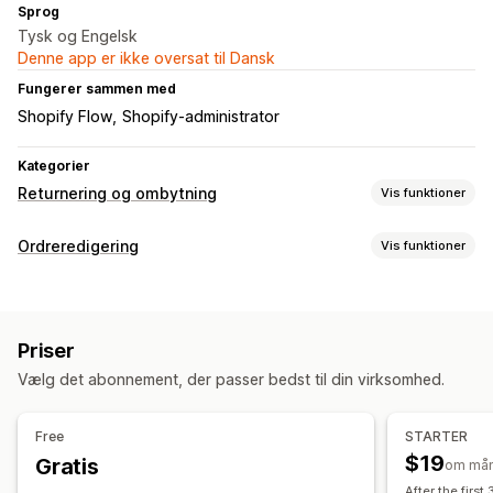
Sprog
Tysk og Engelsk
Denne app er ikke oversat til Dansk
Fungerer sammen med
Shopify Flow
Shopify-administrator
Kategorier
Returnering og ombytning
Vis funktioner
Returneringsmuligheder
Ordreredigering
Vis funktioner
Automatiske refusioner
Manuelle refusioner
Ombytninger
Ordreopdateringer
Erstatninger
QR-koder
Tilgodebeviser
Refusioner
Returneringer
Ordrekladder
Leveringsgebyrer
Returbehandling
Priser
Tilpassede regler
Automatiske godkendelser
Returneringsportal
Vælg det abonnement, der passer bedst til din virksomhed.
Ordrestyring
Tilpassede politikker
Ikke-returnerbare varer
Tagging
Analyser
Returneringsfrister
Årsager til returnering
Flere sprog
Free
STARTER
Fragtlabels
Returneringssporing
Mailnotifikationer
$19
Gratis
om må
Tilpasset branding
Refusionshåndtering
After the first