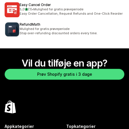
Easy Cancel Order
ud af 5 stjerner
5,0
(1)
•
Mulighed for gratis prøveperiode
1 anmeldelser i alt
Easy Order Cancellation, Request Refunds and One-Click Reorder
RefundMath
Mulighed for gratis prøveperiode
Stop over-refunding discounted orders every time.
Vil du tilføje en app?
Prøv Shopify gratis i 3 dage
Appkategorier
Topkategorier