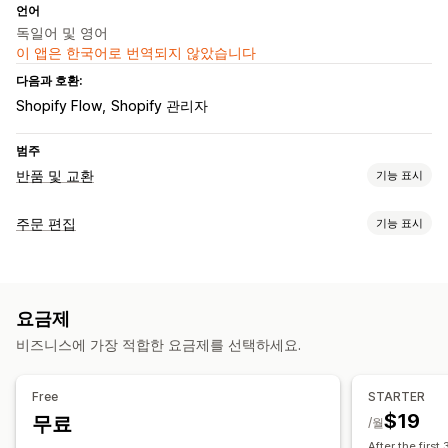
언어
독일어 및 영어
이 앱은 한국어로 번역되지 않았습니다
다음과 호환:
Shopify Flow
Shopify 관리자
범주
반품 및 교환
기능 표시
반품 옵션
주문 편집
기능 표시
자동 환불
수동 환불
교환
교체
QR 코드
스토어 크레딧
주문 업데이트
반품 관리
환불
반품
발주 주문
배송 요금
사용자 지정 규칙
자동 승인
반품 포털
사용자 지정 정책
반품 불가 항목
반품 창
요금제
주문 관리
반품 사유
여러 언어
배송 레이블
반품 추적
이메일 알림
비즈니스에 가장 적합한 요금제를 선택하세요.
태그 지정
분석
사용자 지정 브랜딩
환불 관리
재고 업데이트
고객 차단 목록
분석
Free
STARTER
$19
무료
/월
After the first