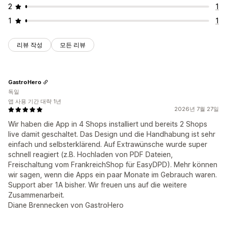
2
1
1
1
리뷰 작성
모든 리뷰
GastroHero
독일
앱 사용 기간 대략 1년
2026년 7월 27일
Wir haben die App in 4 Shops installiert und bereits 2 Shops
live damit geschaltet. Das Design und die Handhabung ist sehr
einfach und selbsterklärend. Auf Extrawünsche wurde super
schnell reagiert (z.B. Hochladen von PDF Dateien,
Freischaltung vom FrankreichShop für EasyDPD). Mehr können
wir sagen, wenn die Apps ein paar Monate im Gebrauch waren.
Support aber 1A bisher. Wir freuen uns auf die weitere
Zusammenarbeit.
Diane Brennecken von GastroHero