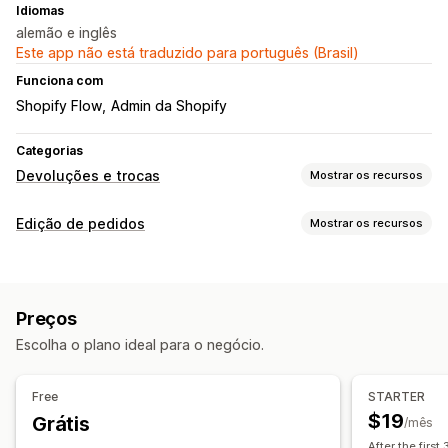
Idiomas
alemão e inglês
Este app não está traduzido para português (Brasil)
Funciona com
Shopify Flow
Admin da Shopify
Categorias
Devoluções e trocas
Mostrar os recursos
Opções de devolução
Edição de pedidos
Mostrar os recursos
Devoluções automatizadas
Reembolsos manuais
Trocas
Atualizações de pedidos
Substituições
Códigos QR
Crédito na loja
Reembolsos
Devoluções
Rascunhos de pedido
Gestão de devoluções
Preços
Taxas de frete
Regras personalizadas
Aprovações automáticas
Portal de devoluções
Escolha o plano ideal para o negócio.
Gerenciamento de pedidos
Políticas personalizadas
Itens não retornáveis
Marcação com tag
Análises
Janela de devolução
Motivos das devoluções
Free
STARTER
Em vários idiomas
Etiquetas de frete
$19
Grátis
/mês
Acompanhamento das devoluções
After the first