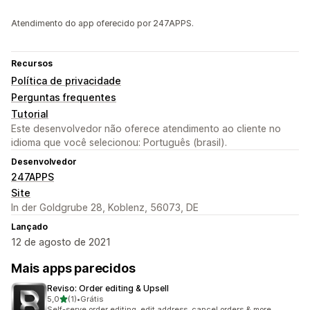
Atendimento do app oferecido por 247APPS.
Recursos
Política de privacidade
Perguntas frequentes
Tutorial
Este desenvolvedor não oferece atendimento ao cliente no
idioma que você selecionou: Português (brasil).
Desenvolvedor
247APPS
Site
In der Goldgrube 28, Koblenz, 56073, DE
Lançado
12 de agosto de 2021
Mais apps parecidos
Reviso: Order editing & Upsell
de 5 estrelas
5,0
(1)
•
Grátis
1 avaliações ao todo
Self-serve order editing, edit address, cancel orders & more..