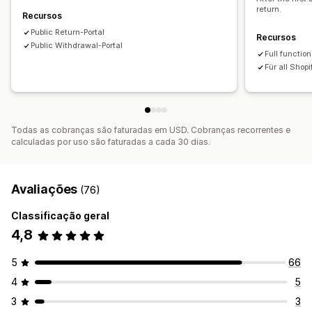
return.
Notificações por e-mail
Branding personalizado
Recursos
Gestão de devoluções
Atualizações de estoque
Public Return-Portal
Recursos
Public Withdrawal-Portal
Listas de bloqueio do cliente
Análises
Full function
Für all Shopi
Todas as cobranças são faturadas em USD. Cobranças recorrentes e
calculadas por uso são faturadas a cada 30 dias.
Avaliações
(76)
Classificação geral
4,8
5
66
4
5
3
3