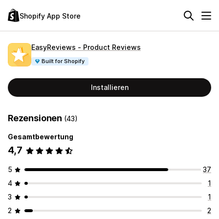
Shopify App Store
EasyReviews ‑ Product Reviews
Built for Shopify
Installieren
Rezensionen
(43)
Gesamtbewertung
4,7
5
37
4
1
3
1
2
2