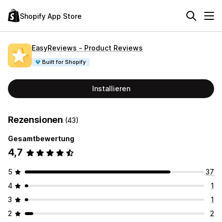
Shopify App Store
EasyReviews ‑ Product Reviews
Built for Shopify
Installieren
Rezensionen
(43)
Gesamtbewertung
4,7
5
37
4
1
3
1
2
2