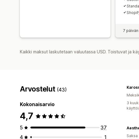
Standa
Shopif
7 päivän
Kaikki maksut laskutetaan valuutassa USD. Toistuvat ja kä
Arvostelut
Karos
(43)
Meksi
3 kuuk
Kokonaisarvio
käyttö
4,7
5
37
Aesthe
Saksa
4
1