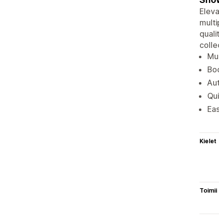
Eleva
multi
quali
colle
Mul
Boo
Aut
Qui
Eas
Kielet
Toimii