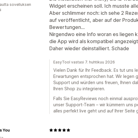
autta sovelluksen
Widget erscheinen soll. Ich musste all
ä
Aber schlimmer noch: ich sehe 2 Reze
auf veröffentlicht, aber auf der Produ
Bewertungen...
Nirgendwo eine Info woran es liegen k
die App wird als kompatibel angezeigt
Daher wieder deinstalliert. Schade
EasyTool vastasi 7. huhtikuu 2026
Vielen Dank für Ihr Feedback. Es tut uns le
Erwartungen entsprochen hat. Wir legen g
Support und würden uns freuen, Ihnen dab
Ihren Shop zu integrieren.
Falls Sie EasyReviews noch einmal auspro
unser Support-Team – wir kümmern uns per
alles perfekt live geht und auf Ihrer Seite 
as You
ia