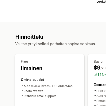
Luoka
Hinnoittelu
Valitse yrityksellesi parhaiten sopiva sopimus.
Free
Basic
$9
Ilmainen
/ku
tai $99/v
Ominaisuudet
Ominai
Auto review invites (≤ 50 orders/mo)
Hide o
Photo reviews
Auto r
Standard email support
Photo 
Custom