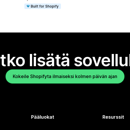
Built for Shopify
tko lisätä sovell
Kokeile Shopifyta ilmaiseksi kolmen päivän ajan
Pääluokat
Resurssit