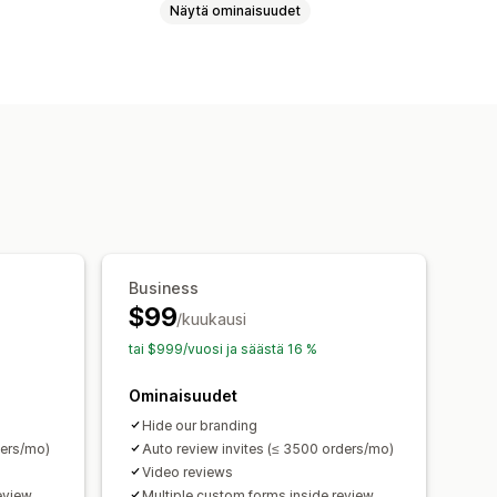
Näytä ominaisuudet
eoarvostelut
Tähtiluokitukset
Ruudukkoasettelu
oosteet
Rich-koodinpätkät
i ja vienti
Arvostelujen siirto
Business
$99
/kuukausi
tai $999/vuosi ja säästä 16 %
Ominaisuudet
Hide our branding
ders/mo)
Auto review invites (≤ 3500 orders/mo)
Video reviews
eview
Multiple custom forms inside review