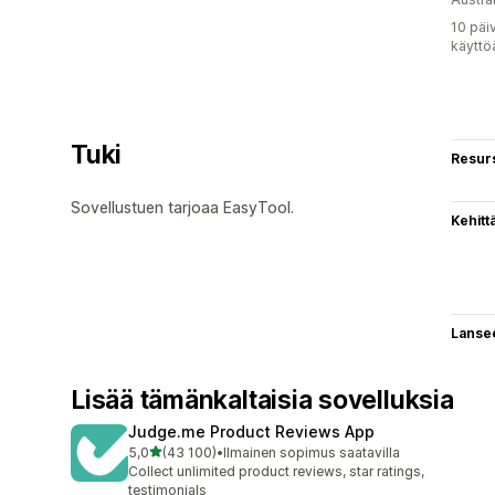
10 päi
käyttö
Tuki
Resurs
Sovellustuen tarjoaa EasyTool.
Kehitt
Lanse
Lisää tämänkaltaisia sovelluksia
Judge.me Product Reviews App
/ 5 tähteä
5,0
(43 100)
•
Ilmainen sopimus saatavilla
43100 arvostelua yhteensä
Collect unlimited product reviews, star ratings,
testimonials