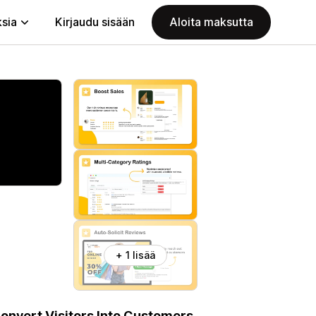
ksia
Kirjaudu sisään
Aloita maksutta
+ 1 lisää
onvert Visitors Into Customers