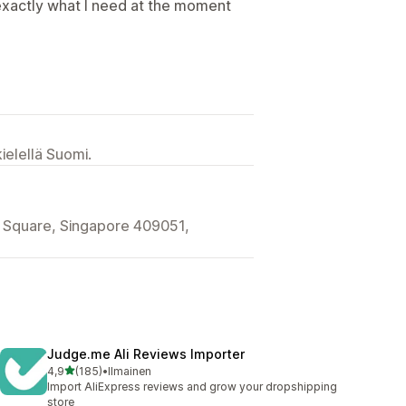
exactly what I need at the moment
ielellä Suomi.
 Square, Singapore 409051,
Judge.me Ali Reviews Importer
/ 5 tähteä
4,9
(185)
•
Ilmainen
185 arvostelua yhteensä
Import AliExpress reviews and grow your dropshipping
store