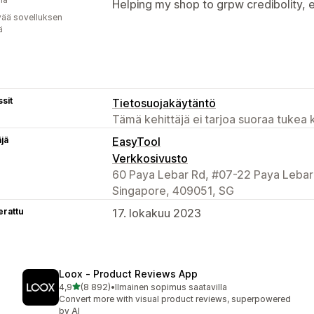
Helping my shop to grpw credibolity, 
vää sovelluksen
ä
sit
Tietosuojakäytäntö
Tämä kehittäjä ei tarjoa suoraa tukea k
äjä
EasyTool
Verkkosivusto
60 Paya Lebar Rd, #07-22 Paya Lebar
Singapore, 409051, SG
erattu
17. lokakuu 2023
Loox ‑ Product Reviews App
/ 5 tähteä
4,9
(8 892)
•
Ilmainen sopimus saatavilla
8892 arvostelua yhteensä
Convert more with visual product reviews, superpowered
by AI