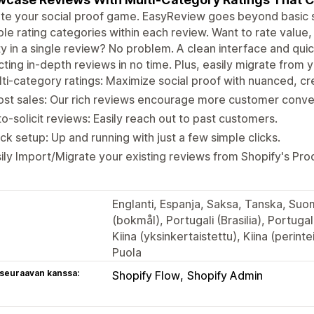
te your social proof game. EasyReview goes beyond basic st
ple rating categories within each review. Want to rate valu
ty in a single review? No problem. A clean interface and quick
cting in-depth reviews in no time. Plus, easily migrate from
ti-category ratings: Maximize social proof with nuanced, cr
st sales: Our rich reviews encourage more customer conve
o-solicit reviews: Easily reach out to past customers.
ck setup: Up and running with just a few simple clicks.
ily Import/Migrate your existing reviews from Shopify's Pr
Englanti, Espanja, Saksa, Tanska, Suomi
(bokmål), Portugali (Brasilia), Portugali
Kiina (yksinkertaistettu), Kiina (perinte
Puola
 seuraavan kanssa:
Shopify Flow
Shopify Admin