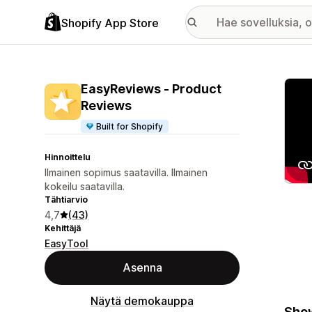
Shopify App Store
Esitt
EasyReviews ‑ Product
Reviews
Built for Shopify
Hinnoittelu
Ilmainen sopimus saatavilla. Ilmainen
kokeilu saatavilla.
Tähtiarvio
4,7
(43)
Kehittäjä
EasyTool
Asenna
Näytä demokauppa
Show