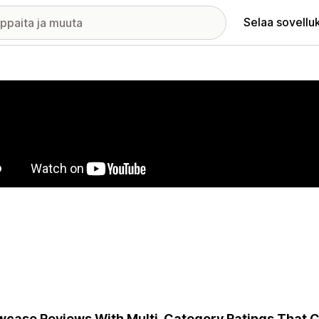
Selaa sovellu
elykuvagalleria
case Reviews With Multi-Category Ratings That C