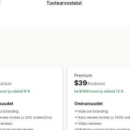
t
Tuotearvostelut
Näyttövaihtoehdot
Suositukset
Valokuva-arvostelut
Vid
Tunnukset
Karusellit
Mediagalleriat
Arvostelujen kohokohdat
Arvosteluk
Arvostelujen keräystavat
Sähköpostipyynnöt
Lomakkeet
Tuont
Automaatiot
Premium
$39
ukausi
/kuukausi
uosi ja säästä 8 %
tai $399/vuosi ja säästä 15 %
suudet
Ominaisuudet
ur branding
Hide our branding
eview invites (≤ 200 orders/mo)
Auto review invites (≤ 1500 or
reviews
Video reviews
 form inside review
Multiple custom forms inside r