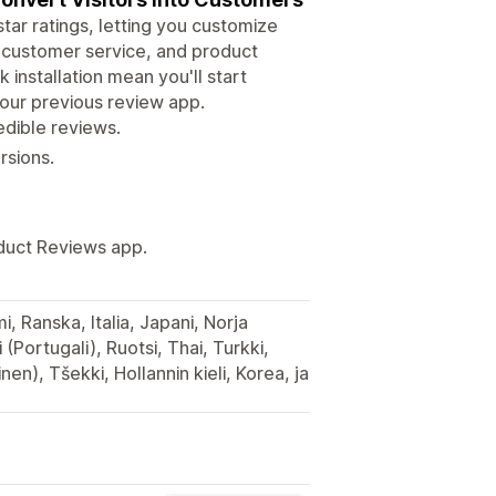
ar ratings, letting you customize
e, customer service, and product
 installation mean you'll start
 your previous review app.
edible reviews.
rsions.
oduct Reviews app.
, Ranska, Italia, Japani, Norja
 (Portugali), Ruotsi, Thai, Turkki,
inen), Tšekki, Hollannin kieli, Korea, ja