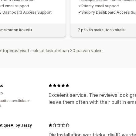
rd email support
Priority email support
y Dashboard Access Support
Shopify Dashboard Access Su
 maksuton kokeilu
7 päivän maksuton kokeilu
yttöperusteiset maksut laskutetaan 30 päivän välein.
so
ko
Excelent service. The reviews look g
autta sovelluksen
leave them often with their built in ema
ä
tiqueAI by Jazzy
Die Installation war tricky, die ID wu