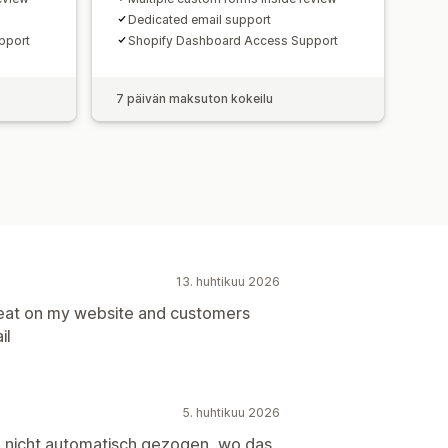
Dedicated email support
pport
Shopify Dashboard Access Support
7 päivän maksuton kokeilu
13. huhtikuu 2026
reat on my website and customers
il
5. huhtikuu 2026
rde nicht automatisch gezogen, wo das