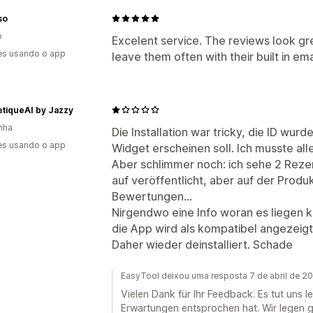
so
o
Excelent service. The reviews look g
es usando o app
leave them often with their built in ema
tiqueAI by Jazzy
nha
Die Installation war tricky, die ID wu
es usando o app
Widget erscheinen soll. Ich musste all
Aber schlimmer noch: ich sehe 2 Reze
auf veröffentlicht, aber auf der Produ
Bewertungen...
Nirgendwo eine Info woran es liegen k
die App wird als kompatibel angezeigt
Daher wieder deinstalliert. Schade
EasyTool deixou uma resposta 7 de abril de 2
Vielen Dank für Ihr Feedback. Es tut uns le
Erwartungen entsprochen hat. Wir legen g