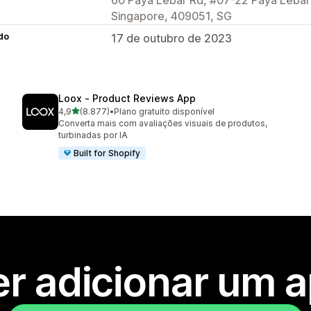
Singapore, 409051, SG
do
17 de outubro de 2023
Loox ‑ Product Reviews App
de 5 estrelas
4,9
(8.877)
•
Plano gratuito disponível
8877 avaliações ao todo
Converta mais com avaliações visuais de produtos,
turbinadas por IA
Built for Shopify
r adicionar um 