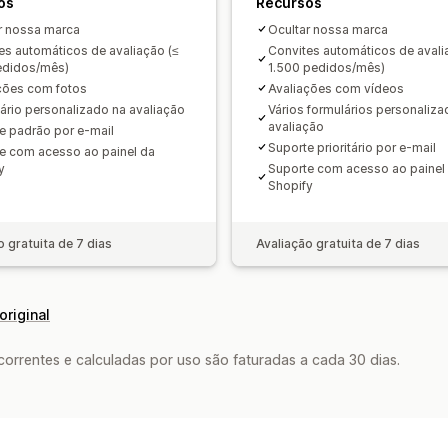
os
Recursos
r nossa marca
Ocultar nossa marca
es automáticos de avaliação (≤
Convites automáticos de avali
edidos/mês)
1.500 pedidos/mês)
ções com fotos
Avaliações com vídeos
ário personalizado na avaliação
Vários formulários personaliza
avaliação
e padrão por e-mail
Suporte prioritário por e-mail
e com acesso ao painel da
y
Suporte com acesso ao painel
Shopify
o gratuita de 7 dias
Avaliação gratuita de 7 dias
original
rrentes e calculadas por uso são faturadas a cada 30 dias.