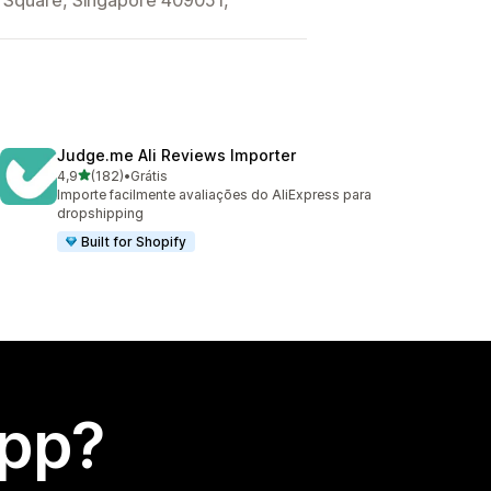
Judge.me Ali Reviews Importer
de 5 estrelas
4,9
(182)
•
Grátis
182 avaliações ao todo
Importe facilmente avaliações do AliExpress para
dropshipping
Built for Shopify
app?