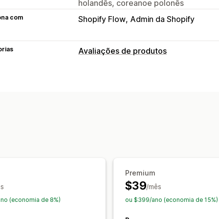
holandês, coreanoe polonês
ona com
Shopify Flow
Admin da Shopify
orias
Avaliações de produtos
Opções de exibição
Depoimentos
Avaliações por fotos
Avaliações por estrelas
Selos
Carro
Layout de grade
Highlights de avali
Rich snippets
Maneiras de obter avaliações
Solicitações por e-mail
Formulários
Migração de avaliações
Automaçõe
Premium
$39
s
/mês
ano (economia de 8%)
ou $399/ano (economia de 15%)