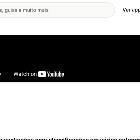
Ver ap
ia de imagens em destaque
a avaliações com classificações em várias catego