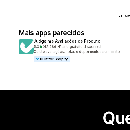
Lança
Mais apps parecidos
Judge.me Avaliações de Produto
de 5 estrelas
5,0
(42.986)
•
Plano gratuito disponível
42986 avaliações ao todo
Colete avaliações, notas e depoimentos sem limite
Built for Shopify
Que