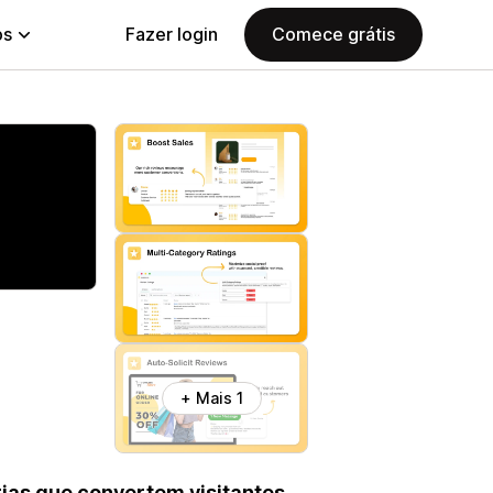
ps
Fazer login
Comece grátis
+ Mais 1
rias que convertem visitantes