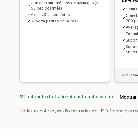
Recurs
Convites automáticos de avaliação (≤
50 pedidos/mês)
Oculta
Avaliações com fotos
Convit
200 p
Suporte padrão por e-mail
Avalia
Formul
Suport
Suport
Shopif
Avaliaçã
Contém texto traduzido automaticamente
Mostrar 
Todas as cobranças são faturadas em USD. Cobranças reco