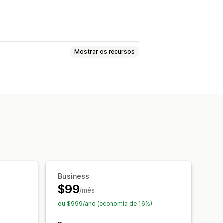
Mostrar os recursos
Avaliações por vídeos
sséis
Galerias de mídia
ações
Resumos de avaliações
Importação e exportação
s
Business
$99
/mês
ou $999/ano (economia de 16%)