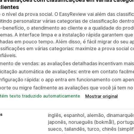
lientes
 o nível da prova social. O EasyReview vai além das classifi
tindo personalizar várias categorias de classificação dentro
-benefício, o atendimento ao cliente e a qualidade do pr
emas. A interface limpa e a instalação rápida garantem qu
hadas em pouco tempo. Além disso, é fácil migrar do seu ap
ssificações em várias categorias: maximize a prova social 
fiáveis.
ento de vendas: as avaliações detalhadas incentivam mais
icitação automática de avaliações: entre em contato facilm
figuração rápida: o app entra em funcionamento com apena
orte ou migre facilmente as avaliações que você já tem no
tém texto traduzido automaticamente
Mostrar original
as
inglês, espanhol, alemão, dinamarquês,
japonês, norueguês (bokmål), portuguê
sueco, tailandês, turco, chinês (simplif