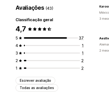
Avaliações
Karos
(43)
Méxic
3 mes
Classificação geral
4,7
5
37
Aesthe
Alema
4
1
2 mes
3
1
2
2
1
2
Escrever avaliação
Todas as avaliações