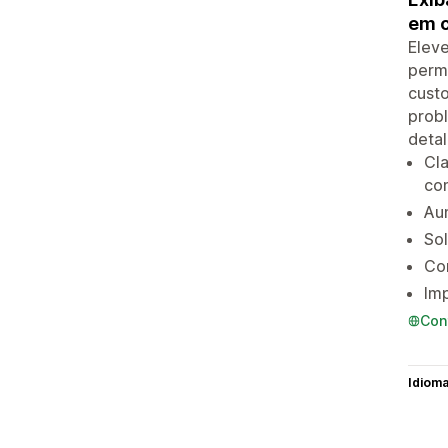
em c
Eleve
permi
custo
probl
detal
Cla
con
Aum
Sol
Con
Imp
Con
Idiom