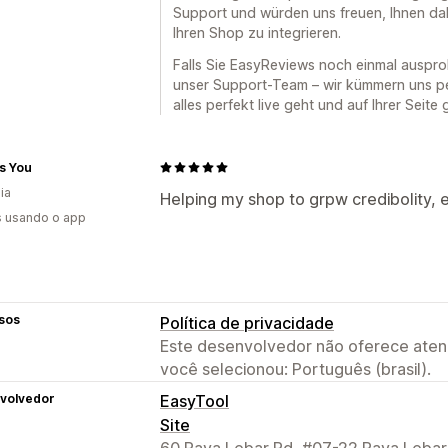
Support und würden uns freuen, Ihnen dab
Ihren Shop zu integrieren.
Falls Sie EasyReviews noch einmal auspro
unser Support-Team – wir kümmern uns per
alles perfekt live geht und auf Ihrer Seite 
as You
ia
Helping my shop to grpw credibolity, 
s usando o app
sos
Política de privacidade
Este desenvolvedor não oferece atend
você selecionou: Português (brasil).
volvedor
EasyTool
Site
60 Paya Lebar Rd, #07-22 Paya Lebar