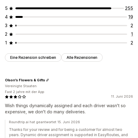
5
255
4
19
3
2
2
1
1
2
Eine Rezension schreiben
Alle Rezensionen
Olson's Flowers & Gifts
Vereinigte Staaten
Fast 2 jahre mit der App
11. Juni 2026
Wish things dynamically assigned and each driver wasn't so
expensive, we don't do many deliveries.
Roundtrip.ai hat geantwortet 15. Juni 2026
Thanks for your review and for being a customer for almost two
years. Dynamic driver assignment is supported in EasyRoutes, and