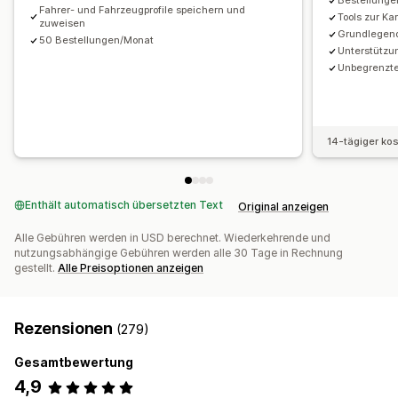
Bestellungen
Fahrer- und Fahrzeugprofile speichern und
Tools zur K
zuweisen
Grundlegend
50 Bestellungen/Monat
Unterstützu
Unbegrenzte
14-tägiger ko
Enthält automatisch übersetzten Text
Original anzeigen
Alle Gebühren werden in USD berechnet. Wiederkehrende und
nutzungsabhängige Gebühren werden alle 30 Tage in Rechnung
gestellt.
Alle Preisoptionen anzeigen
Rezensionen
(279)
Gesamtbewertung
4,9