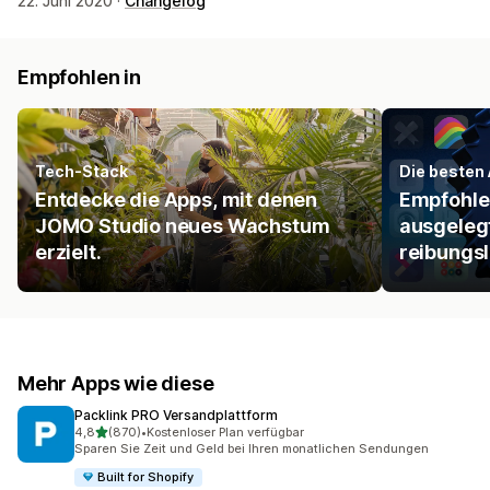
22. Juni 2020 ·
Changelog
Empfohlen in
Tech-Stack
Die besten 
Entdecke die Apps, mit denen
Empfohlen
JOMO Studio neues Wachstum
ausgelegt
erzielt.
reibungsl
Mehr Apps wie diese
Packlink PRO Versandplattform
von 5 Sternen
4,8
(870)
•
Kostenloser Plan verfügbar
870 Rezensionen insgesamt
Sparen Sie Zeit und Geld bei Ihren monatlichen Sendungen
Built for Shopify