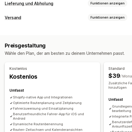
Lieferung und Abholung
Funktionen anzeigen
Zustellungsoptionen
Versand
Funktionen anzeigen
Deadlines
Datumsauswahl
Bestellbeschränkungen
Etiketten und Verpackung
Mindestwerte
Mehrere Standorte
Vorbereitungszeiten
Etiketterstellung
Etikettanpassung
Seriendruck
Routenplanung
Fahrerzuweisung
Adressvalidierung
Preisgestaltung
Lieferscheine
Scannen per Barcode
Kommissionierlisten
Versandetiketten
Benutzerdefinierte Nachrichten
Wähle den Plan, der am besten zu deinem Unternehmen passt.
Lieferdatum
Bestellsynchronisierung
Abholoptionen
Verwaltung von Lieferungen
Kontaktlos
Im Geschäft
Mehrere Standorte
Kostenlos
Standard
Bestellsynchronisierung
Tracking in Echtzeit
Datumsauswahl
Planung
Zeitfenster
$39
Kostenlos
/ Mona
Tracking-Seite mit Branding
E-Mail-Benachrichtigungen
Zusätzliche Fa
Tracking in Echtzeit
Bestellupdates
Versandanalysen
hinzufügen
Umfasst
SMS-Benachrichtigungen
Zustellungskarte
Shopify-native App und Integrationen
Umfasst
E-Mail-Benachrichtigungen
ETAs
Fahrer-Tracking
Optimierte Routenplanung und Zeitplanung
Grundlegend
Nachverfolgung von Bestellungen
Zustellungsnachweis
Fahrerzuweisung und Einsatzplanung
bearbeitung
Benutzerfreundliche Fahrer-App für iOS und
Web-Push-Benachrichtigungen
Tracking-Seiten
Integrierte 
Android
Benutzerdef
Routenoptimierung
Dynamische Routenbenennung
Ankunftszei
Routen-Zeitachsen und Kalenderansichten