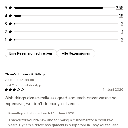
5
255
4
19
3
2
2
1
1
2
Eine Rezension schreiben
Alle Rezensionen
Olson's Flowers & Gifts
Vereinigte Staaten
Fast 2 jahre mit der App
11. Juni 2026
Wish things dynamically assigned and each driver wasn't so
expensive, we don't do many deliveries.
Roundtrip.ai hat geantwortet 15. Juni 2026
Thanks for your review and for being a customer for almost two
years. Dynamic driver assignment is supported in EasyRoutes, and