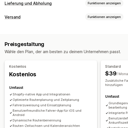
Lieferung und Abholung
Funktionen anzeigen
Zustellungsoptionen
Versand
Funktionen anzeigen
Deadlines
Datumsauswahl
Bestellbeschränkungen
Etiketten und Verpackung
Mindestwerte
Mehrere Standorte
Vorbereitungszeiten
Etiketterstellung
Etikettanpassung
Seriendruck
Routenplanung
Fahrerzuweisung
Adressvalidierung
Preisgestaltung
Lieferscheine
Scannen per Barcode
Kommissionierlisten
Versandetiketten
Benutzerdefinierte Nachrichten
Wähle den Plan, der am besten zu deinem Unternehmen passt.
Lieferdatum
Bestellsynchronisierung
Abholoptionen
Verwaltung von Lieferungen
Kontaktlos
Im Geschäft
Mehrere Standorte
Kostenlos
Standard
Bestellsynchronisierung
Tracking in Echtzeit
Datumsauswahl
Planung
Zeitfenster
$39
Kostenlos
/ Mona
Tracking-Seite mit Branding
E-Mail-Benachrichtigungen
Zusätzliche Fa
Tracking in Echtzeit
Bestellupdates
Versandanalysen
hinzufügen
Umfasst
SMS-Benachrichtigungen
Zustellungskarte
Shopify-native App und Integrationen
Umfasst
E-Mail-Benachrichtigungen
ETAs
Fahrer-Tracking
Optimierte Routenplanung und Zeitplanung
Grundlegend
Nachverfolgung von Bestellungen
Zustellungsnachweis
Fahrerzuweisung und Einsatzplanung
bearbeitung
Benutzerfreundliche Fahrer-App für iOS und
Web-Push-Benachrichtigungen
Tracking-Seiten
Integrierte 
Android
Benutzerdef
Routenoptimierung
Dynamische Routenbenennung
Ankunftszei
Routen-Zeitachsen und Kalenderansichten