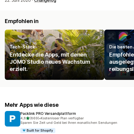
22. Juni 2020 ·
Changelog
Empfohlen in
Tech-Stack
Die besten 
Entdecke die Apps, mit denen
Empfohlen
JOMO Studio neues Wachstum
ausgelegt
erzielt.
reibungsl
Mehr Apps wie diese
Packlink PRO Versandplattform
von 5 Sternen
4,8
(869)
•
Kostenloser Plan verfügbar
869 Rezensionen insgesamt
Sparen Sie Zeit und Geld bei Ihren monatlichen Sendungen
Built for Shopify