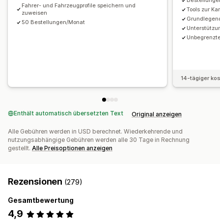
Bestellungen
Fahrer- und Fahrzeugprofile speichern und
Tools zur K
zuweisen
Grundlegend
50 Bestellungen/Monat
Unterstützu
Unbegrenzte
14-tägiger ko
Enthält automatisch übersetzten Text
Original anzeigen
Alle Gebühren werden in USD berechnet. Wiederkehrende und
nutzungsabhängige Gebühren werden alle 30 Tage in Rechnung
gestellt.
Alle Preisoptionen anzeigen
Rezensionen
(279)
Gesamtbewertung
4,9