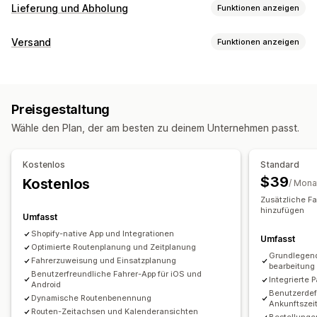
Lieferung und Abholung
Funktionen anzeigen
Zustellungsoptionen
Versand
Funktionen anzeigen
Deadlines
Datumsauswahl
Bestellbeschränkungen
Etiketten und Verpackung
Mindestwerte
Mehrere Standorte
Vorbereitungszeiten
Etiketterstellung
Etikettanpassung
Seriendruck
Routenplanung
Fahrerzuweisung
Adressvalidierung
Preisgestaltung
Lieferscheine
Scannen per Barcode
Kommissionierlisten
Versandetiketten
Benutzerdefinierte Nachrichten
Wähle den Plan, der am besten zu deinem Unternehmen passt.
Lieferdatum
Bestellsynchronisierung
Abholoptionen
Verwaltung von Lieferungen
Kontaktlos
Im Geschäft
Mehrere Standorte
Kostenlos
Standard
Bestellsynchronisierung
Tracking in Echtzeit
Datumsauswahl
Planung
Zeitfenster
$39
Kostenlos
/ Mona
Tracking-Seite mit Branding
E-Mail-Benachrichtigungen
Zusätzliche Fa
Tracking in Echtzeit
Bestellupdates
Versandanalysen
hinzufügen
Umfasst
SMS-Benachrichtigungen
Zustellungskarte
Shopify-native App und Integrationen
Umfasst
E-Mail-Benachrichtigungen
ETAs
Fahrer-Tracking
Optimierte Routenplanung und Zeitplanung
Grundlegend
Nachverfolgung von Bestellungen
Zustellungsnachweis
Fahrerzuweisung und Einsatzplanung
bearbeitung
Benutzerfreundliche Fahrer-App für iOS und
Web-Push-Benachrichtigungen
Tracking-Seiten
Integrierte 
Android
Benutzerdef
Routenoptimierung
Dynamische Routenbenennung
Ankunftszei
Routen-Zeitachsen und Kalenderansichten