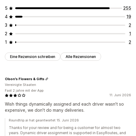
5
255
4
19
3
2
2
1
1
2
Eine Rezension schreiben
Alle Rezensionen
Olson's Flowers & Gifts
Vereinigte Staaten
Fast 2 jahre mit der App
11. Juni 2026
Wish things dynamically assigned and each driver wasn't so
expensive, we don't do many deliveries.
Roundtrip.ai hat geantwortet 15. Juni 2026
Thanks for your review and for being a customer for almost two
years. Dynamic driver assignment is supported in EasyRoutes, and