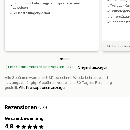
Bestellungen
Fahrer- und Fahrzeugprofile speichern und
Tools zur K
zuweisen
Grundlegend
50 Bestellungen/Monat
Unterstützu
Unbegrenzte
14-tägiger ko
Enthält automatisch übersetzten Text
Original anzeigen
Alle Gebühren werden in USD berechnet. Wiederkehrende und
nutzungsabhängige Gebühren werden alle 30 Tage in Rechnung
gestellt.
Alle Preisoptionen anzeigen
Rezensionen
(279)
Gesamtbewertung
4,9