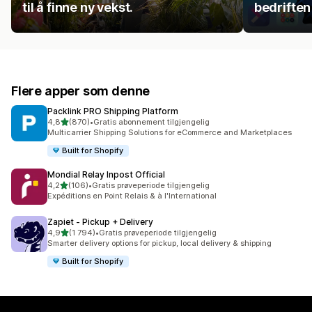
til å finne ny vekst.
bedriften
Flere apper som denne
Packlink PRO Shipping Platform
av 5 stjerner
4,8
(870)
•
Gratis abonnement tilgjengelig
Totalt 870 omtaler
Multicarrier Shipping Solutions for eCommerce and Marketplaces
Built for Shopify
Mondial Relay Inpost Official
av 5 stjerner
4,2
(106)
•
Gratis prøveperiode tilgjengelig
Totalt 106 omtaler
Expéditions en Point Relais & à l'International
Zapiet ‑ Pickup + Delivery
av 5 stjerner
4,9
(1 794)
•
Gratis prøveperiode tilgjengelig
Totalt 1794 omtaler
Smarter delivery options for pickup, local delivery & shipping
Built for Shopify