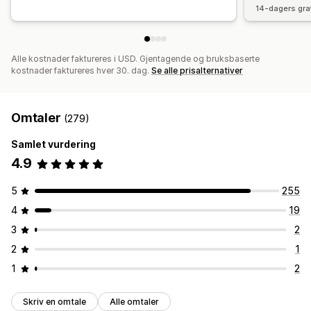
14-dagers gra
Alle kostnader faktureres i USD. Gjentagende og bruksbaserte
kostnader faktureres hver 30. dag.
Se alle prisalternativer
Omtaler
(279)
Samlet vurdering
4.9
5
255
4
19
3
2
2
1
1
2
Skriv en omtale
Alle omtaler