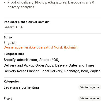
Proof of delivery: Photos, eSignatures, barcode scans &
delivery analytics.
Populært blant butikker som din
Basert i USA
Språk
Engelsk
Denne appen er ikke oversatt til Norsk (bokmål)
Fungerer med
Shopify-administrator
Android/iOS
Delivery and Pickup Order Apps
Delivery Dates and Times
Delivery Route Planner
Local Delivery
Recharge, Bold, Zapiet
Kategorier
Leveranse og henting
Vis funksjoner
Leveringsalternativer
Frakt
Vis funksjoner
Tidsfrister
Datovelger
Bestillingsgrenser