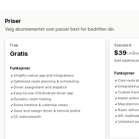
Etiketter og emballasje
Minimumsverdier
Multisted
Forberedelsestider
Etikettopprettelse
Etikettilpasning
Massetrykk
Ruteplanlegging
Førertilordning
Adressevalidering
Priser
Følgesedler
Strekkodeskanning
Plukklister
Fraktetiketter
Egendefinerte meldinger
Velg abonnementet som passer best for bedriften din.
Leveringsdato
Bestillingssynkronisering
Hentealternativer
Administre frakt
Utenfor butikk
I butikk
Multisted
Datovelger
Free
Standard
Bestillingssynkronisering
Sanntidssporing
Planlegging
Tidsluker
$39
Gratis
/ mån
Merkevarebasert sporingsside
E-postvarsler
Add additional
Sanntidssporing
Bestillingsoppdateringer
Fraktanalyse
Funksjoner
SMS-varsler
Leveringskart
E-postvarsler
ETA-er
Funksjoner
Shopify-native app and integrations
Førersporing
Sporing av bestilling
Core route p
Optimized route planning & scheduling
Dokumentasjon på levering
Push-varsler på nett
Integrated p
Driver assignment and dispatch
Custom track
Easy-to-use iOS/Android driver app
Sporingssider
Ruteoptimalisering
Import order
Dynamic route naming
Map planning
Route timeline & calendar views
Basic delive
Save and assign driver & vehicle profile
API, webhook
50 orders/month
Unlimited or