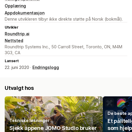
Opplæring
Appdokumentasjon
Denne utvikleren tilbyr ikke direkte støtte på Norsk (bokmål).
Utvikler
Roundtrip.ai
Nettsted
Roundtrip Systems Inc., 50 Carroll Street, Toronto, ON, M4M
3G3, CA
Lansert
22. juni 2020 ·
Endringslogg
Utvalgt hos
De beste ap
Tekniske løsninger
Et pålite
Sjekk appene JOMO Studio bruker
som hjelp