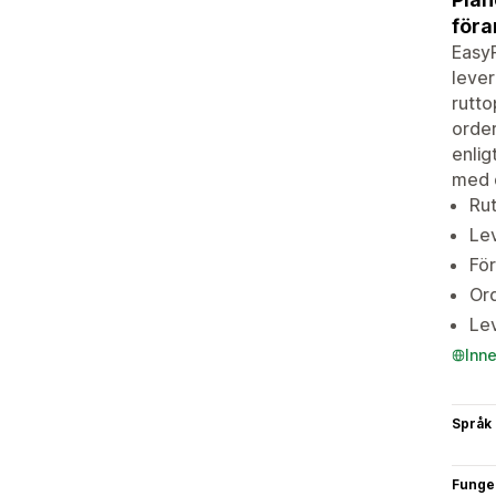
föra
EasyR
lever
rutto
order
enlig
med d
Rut
Lev
För
Ord
Lev
Inn
Språk
Funge