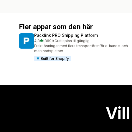
Fler appar som den här
Packlink PRO Shipping Platform
av 5 stjärnor
4,8
(869)
•
Gratisplan tillgänglig
869 recensioner totalt
Fraktlösningar med flera transportörer för e-handel och
marknadsplatser
Built for Shopify
Vil