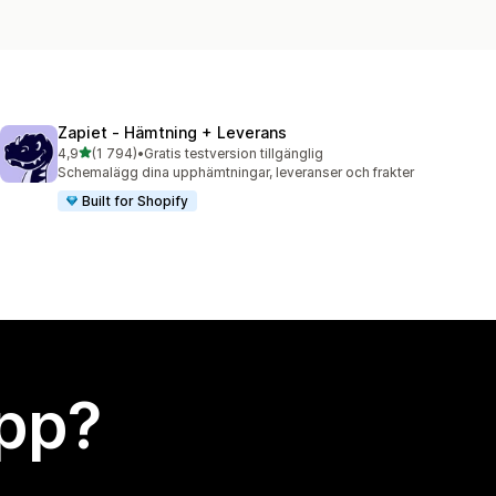
Zapiet ‑ Hämtning + Leverans
av 5 stjärnor
4,9
(1 794)
•
Gratis testversion tillgänglig
1794 recensioner totalt
Schemalägg dina upphämtningar, leveranser och frakter
Built for Shopify
app?