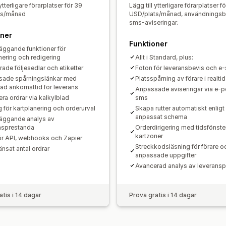
Push-meddelande för webben
Spåra 
 ytterligare förarplatser för 39
Lägg till ytterligare förarplatser f
ts/månad
USD/plats/månad, användnings
sms-aviseringar.
oner
Funktioner
äggande funktioner för
nering och redigering
Allt i Standard, plus:
rade följesedlar och etiketter
Foton för leveransbevis och e-
ade spårningslänkar med
Platsspårning av förare i realtid
ad ankomsttid för leverans
Anpassade aviseringar via e-p
ra ordrar via kalkylblad
sms
g för kartplanering och orderurval
Skapa rutter automatiskt enligt 
anpassat schema
äggande analys av
nsprestanda
Orderdirigering med tidsfönste
kartzoner
ör API, webhooks och Zapier
Streckkodsläsning för förare o
nsat antal ordrar
anpassade uppgifter
Avancerad analys av leverans
atis i 14 dagar
Prova gratis i 14 dagar