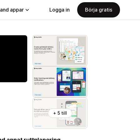
land appar
Logga in
Börja gratis
+ 5 till
nd annat ruttplanering,