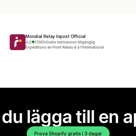
Mondial Relay Inpost Official
av 5 stjärnor
4,2
(106)
•
Gratis testversion tillgänglig
106 recensioner totalt
Expéditions en Point Relais & à l'International
l du lägga till en 
Prova Shopify gratis i 3 dagar