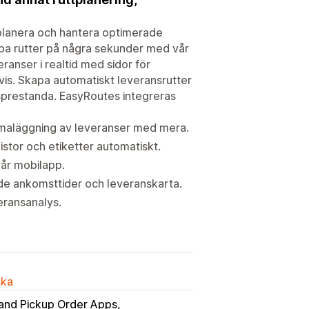
 planera och hantera optimerade
apa rutter på några sekunder med vår
ranser i realtid med sidor för
is. Skapa automatiskt leveransrutter
sprestanda. EasyRoutes integreras
emaläggning av leveranser med mera.
stor och etiketter automatiskt.
vår mobilapp.
ade ankomsttider och leveranskarta.
eransanalys.
ska
 and Pickup Order Apps