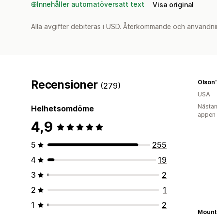
Innehåller automatöversatt text
Visa original
Alla avgifter debiteras i USD. Återkommande och användni
Recensioner
Olson'
(279)
USA
Nästan
Helhetsomdöme
appen
4,9
5
255
4
19
3
2
2
1
1
2
Mount