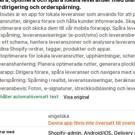
rdirigering och orderspårning.
outes är en app för lokala leveranser som används för att
ansrutter, dirigera förare och hålla kunder informerade. Sk
ptimerare och skicka dem till vår mobila förarapp. Spåra leve
spårning, leveransaviseringar (e-post/sms) och leveransbev
t ett schema, hantera leveranszoner och analysera leveran
ina Shopify-ordrar, taggar, produkter och appar.
toptimerare för lokala leveransrutter, upphämtningar, sch
eranshantering: Planera optimerade rutter, generera plockli
arapp: Dirigera förare, spåra leveranser och navigera med 
erspårning: Spårning i realtid, leveransaviseringar, beräkn
eransbevis: Foton, e-signaturer, streckkodsläsning och lev
ehåller automatöversatt text
Visa original
engelska
Denna app finns inte översatt till sven
rar med
Shopify-admin
Android/iOS
Delivery