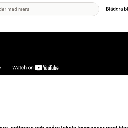
Bläddra b
ri med utvalda bilder
era, optimera och spåra lokala leveranser med bla