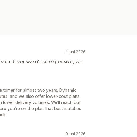
11 juni 2026
each driver wasn't so expensive, we
ustomer for almost two years. Dynamic
tes, and we also offer lower-cost plans
th lower delivery volumes. We’ll reach out
ure you’re on the plan that best matches
ack.
9 juni 2026