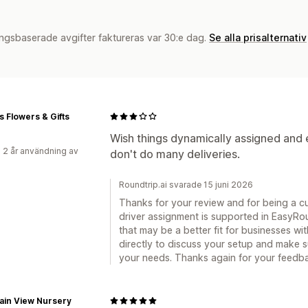
ngsbaserade avgifter faktureras var 30:e dag.
Se alla prisalternativ
s Flowers & Gifts
Wish things dynamically assigned and 
 2 år användning av
don't do many deliveries.
Roundtrip.ai svarade 15 juni 2026
Thanks for your review and for being a c
driver assignment is supported in EasyRou
that may be a better fit for businesses wi
directly to discuss your setup and make s
your needs. Thanks again for your feedb
ain View Nursery