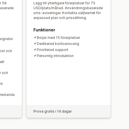
sidor
Optimering av transportväg
ör 59
Lägg till ytterligare förarplatser för 75
baserade
USD/plats/månad. Användningsbaserade
sms-aviseringar. Kontakta säljteamet för
anpassad plan och prissättning.
Funktioner
Börjar med 15 förarplatser
signatur
Dedikerad kontoansvarig
Prioriterad support
ost och
Personlig introduktion
ett
r och
ch
prestanda
Prova gratis i 14 dagar