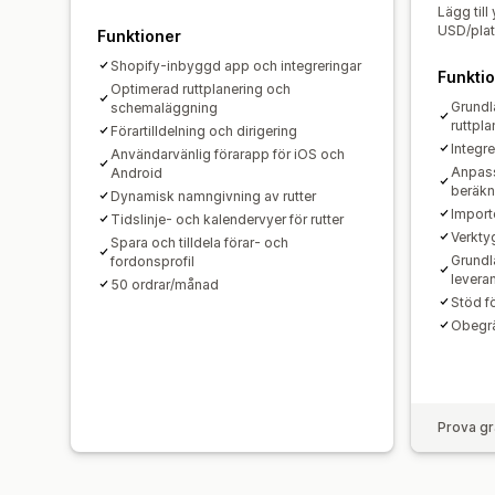
Lägg till
USD/pla
Funktioner
Shopify-inbyggd app och integreringar
Funkti
Optimerad ruttplanering och
Grundl
schemaläggning
ruttpla
Förartilldelning och dirigering
Integre
Användarvänlig förarapp för iOS och
Anpass
Android
beräkn
Dynamisk namngivning av rutter
Importe
Tidslinje- och kalendervyer för rutter
Verkty
Spara och tilldela förar- och
Grundl
fordonsprofil
levera
50 ordrar/månad
Stöd f
Obegrä
Prova gr