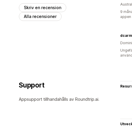
Austra
Skriv en recension
9 måna
Alla recensioner
appen
dcarm
Domini
Ungefä
använd
Support
Resur
Appsupport tillhandahålls av Roundtrip.ai.
Utvec