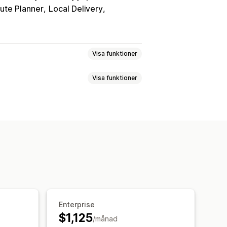
ute Planner
Local Delivery
Visa funktioner
Visa funktioner
nser
Minimivärden
Flera platser
sportvägar
Förartilldelning
Tryckning i bulk
Följesedlar
ssade meddelanden
nsdatum
Ordersynkronisering
tumväljare
Schemaläggning
d
-postaviseringar
staviseringar
Enterprise
ing
Orderspårning
Leveransbevis
$1,125
/månad