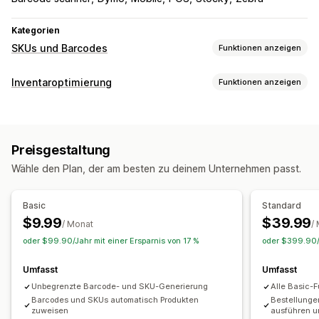
Kategorien
SKUs und Barcodes
Funktionen anzeigen
Barcode-Verwaltung
Inventaroptimierung
Funktionen anzeigen
Automatische Generierung
Massengenerierung
Inventarmanagement
Benutzerdefinierte Vorlagen
QR-Codes
GTIN
UPC
Inventarverfolgung
Scannen
Preisgestaltung
Automatisch zum Lagerbestand zurückführen
Barcodes
SKU-Verwaltung
Wähle den Plan, der am besten zu deinem Unternehmen passt.
Prognose
Mehrere Standorte
Updates in Echtzeit
SKUs
Automatische Generierung
Massengenerierung
Lagerbestandauffüllung
Lagerbestandstransfer
Benutzerdefinierte Vorlagen
Benutzerdefinierte Regeln
Basic
Standard
Import und Export
Scanner
Inventarplanung
Präfix und Suffix
Duplikatprüfung
Barcode-Integration
$9.99
$39.99
/ Monat
/
KI-Optimierung
Workflow-Automatisierung
Datenkürzel
Varianten
Inventartransfer
oder $99.90/Jahr mit einer Ersparnis von 17 %
oder $399.90/J
Bestellverwaltung
Etikettendruck
Umfasst
Umfasst
Nachbestellungen
Versand
Massenverarbeitung
Automatisches Drucken
Seriendruck
Unbegrenzte Barcode- und SKU-Generierung
Alle Basic-
Automatische Verarbeitung
Bestellungen
Benutzerdefinierte Vorlagen
Barcodes und SKUs automatisch Produkten
Benutzerdefinierte Elemente
Bestellunge
zuweisen
ausführen u
Benachrichtigungen und Analysen