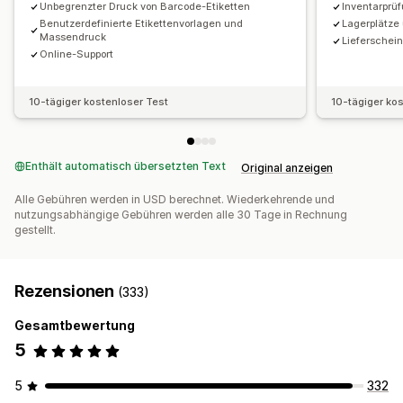
Benutzerdefinierte Layouts
Benutzerdefinierte Größe
Unbegrenzter Druck von Barcode-Etiketten
Inventarprü
Benutzerdefinierte Berichte
Einblicke
Behälterstandorte
Bilder
Lieferscheine
Benutzerdefinierte Etikettenvorlagen und
Lagerplätze
Massendruck
Lieferschein
E-Mail-Benachrichtigungen
Statistiken
Kommissionierlisten
Mehrere Sprachen
Online-Support
10-tägiger kostenloser Test
10-tägiger ko
Enthält automatisch übersetzten Text
Original anzeigen
Alle Gebühren werden in USD berechnet. Wiederkehrende und
nutzungsabhängige Gebühren werden alle 30 Tage in Rechnung
gestellt.
Rezensionen
(333)
Gesamtbewertung
5
5
332