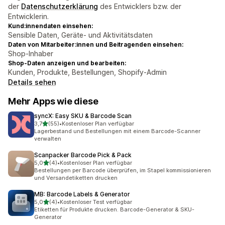
der
Datenschutzerklärung
des Entwicklers bzw. der
Entwicklerin.
Kund:innendaten einsehen:
Sensible Daten, Geräte- und Aktivitätsdaten
Daten von Mitarbeiter:innen und Beitragenden einsehen:
Shop-Inhaber
Shop-Daten anzeigen und bearbeiten:
Kunden, Produkte, Bestellungen, Shopify-Admin
Details sehen
Mehr Apps wie diese
syncX: Easy SKU & Barcode Scan
von 5 Sternen
3,7
(55)
•
Kostenloser Plan verfügbar
55 Rezensionen insgesamt
Lagerbestand und Bestellungen mit einem Barcode-Scanner
verwalten
Scanpacker Barcode Pick & Pack
von 5 Sternen
5,0
(4)
•
Kostenloser Plan verfügbar
4 Rezensionen insgesamt
Bestellungen per Barcode überprüfen, im Stapel kommissionieren
und Versandetiketten drucken
MB: Barcode Labels & Generator
von 5 Sternen
5,0
(4)
•
Kostenloser Test verfügbar
4 Rezensionen insgesamt
Etiketten für Produkte drucken. Barcode-Generator & SKU-
Generator