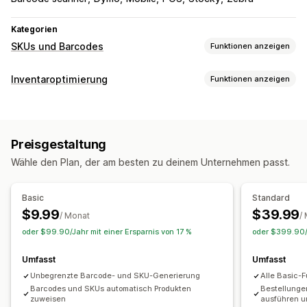
Kategorien
SKUs und Barcodes
Funktionen anzeigen
Barcode-Verwaltung
Inventaroptimierung
Funktionen anzeigen
Automatische Generierung
Massengenerierung
Inventarmanagement
Benutzerdefinierte Vorlagen
QR-Codes
GTIN
UPC
Inventarverfolgung
Scannen
Preisgestaltung
Automatisch zum Lagerbestand zurückführen
Barcodes
SKU-Verwaltung
Wähle den Plan, der am besten zu deinem Unternehmen passt.
Prognose
Mehrere Standorte
Updates in Echtzeit
SKUs
Automatische Generierung
Massengenerierung
Lagerbestandauffüllung
Lagerbestandstransfer
Benutzerdefinierte Vorlagen
Benutzerdefinierte Regeln
Basic
Standard
Import und Export
Scanner
Inventarplanung
Präfix und Suffix
Duplikatprüfung
Barcode-Integration
$9.99
$39.99
/ Monat
/
KI-Optimierung
Workflow-Automatisierung
Datenkürzel
Varianten
Inventartransfer
oder $99.90/Jahr mit einer Ersparnis von 17 %
oder $399.90/J
Bestellverwaltung
Etikettendruck
Umfasst
Umfasst
Nachbestellungen
Versand
Massenverarbeitung
Automatisches Drucken
Seriendruck
Unbegrenzte Barcode- und SKU-Generierung
Alle Basic-
Automatische Verarbeitung
Bestellungen
Benutzerdefinierte Vorlagen
Barcodes und SKUs automatisch Produkten
Benutzerdefinierte Elemente
Bestellunge
zuweisen
ausführen u
Benachrichtigungen und Analysen