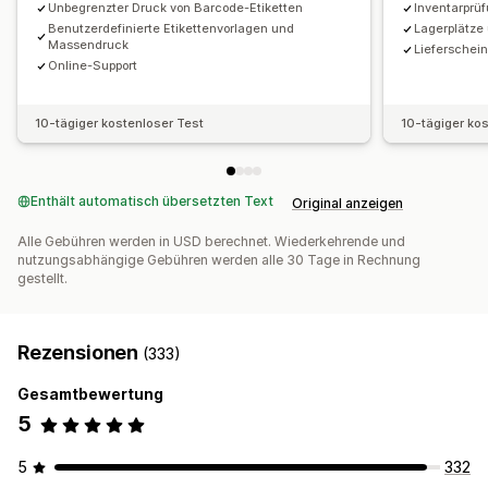
Benutzerdefinierte Layouts
Benutzerdefinierte Größe
Unbegrenzter Druck von Barcode-Etiketten
Inventarprü
Benutzerdefinierte Berichte
Einblicke
Behälterstandorte
Bilder
Lieferscheine
Benutzerdefinierte Etikettenvorlagen und
Lagerplätze
Massendruck
Lieferschein
E-Mail-Benachrichtigungen
Statistiken
Kommissionierlisten
Mehrere Sprachen
Online-Support
10-tägiger kostenloser Test
10-tägiger ko
Enthält automatisch übersetzten Text
Original anzeigen
Alle Gebühren werden in USD berechnet. Wiederkehrende und
nutzungsabhängige Gebühren werden alle 30 Tage in Rechnung
gestellt.
Rezensionen
(333)
Gesamtbewertung
5
5
332