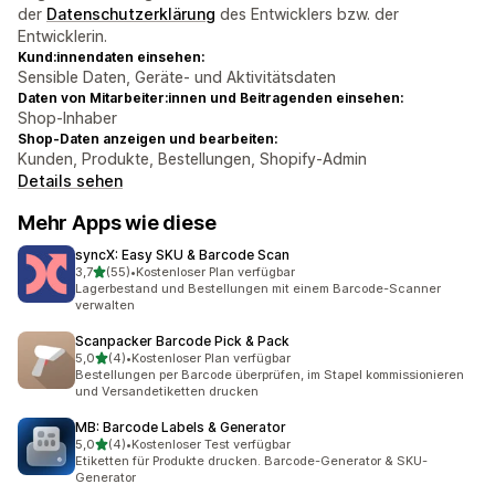
der
Datenschutzerklärung
des Entwicklers bzw. der
Entwicklerin.
Kund:innendaten einsehen:
Sensible Daten, Geräte- und Aktivitätsdaten
Daten von Mitarbeiter:innen und Beitragenden einsehen:
Shop-Inhaber
Shop-Daten anzeigen und bearbeiten:
Kunden, Produkte, Bestellungen, Shopify-Admin
Details sehen
Mehr Apps wie diese
syncX: Easy SKU & Barcode Scan
von 5 Sternen
3,7
(55)
•
Kostenloser Plan verfügbar
55 Rezensionen insgesamt
Lagerbestand und Bestellungen mit einem Barcode-Scanner
verwalten
Scanpacker Barcode Pick & Pack
von 5 Sternen
5,0
(4)
•
Kostenloser Plan verfügbar
4 Rezensionen insgesamt
Bestellungen per Barcode überprüfen, im Stapel kommissionieren
und Versandetiketten drucken
MB: Barcode Labels & Generator
von 5 Sternen
5,0
(4)
•
Kostenloser Test verfügbar
4 Rezensionen insgesamt
Etiketten für Produkte drucken. Barcode-Generator & SKU-
Generator