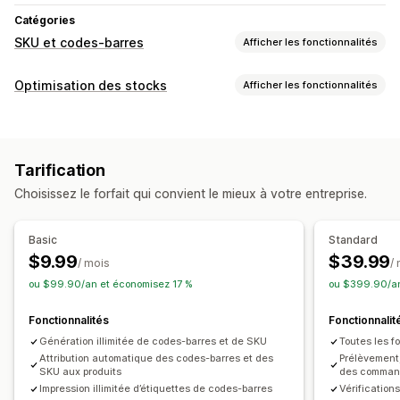
Catégories
SKU et codes-barres
Afficher les fonctionnalités
Gestion de code-barres
Optimisation des stocks
Afficher les fonctionnalités
Génération automatique
Génération groupée
Gestion des stocks
Modèles personnalisés
Codes QR
GTIN
UPC
Lecture
Suivi des stocks
Remettre en stock automatiquement
Gestion des SKU
Tarification
Codes-barres
Prévisions
Multi-sites
Génération automatique
Génération groupée
Choisissez le forfait qui convient le mieux à votre entreprise.
Mises à jour en temps réel
SKU
Modèles personnalisés
Règles personnalisées
Réapprovisionnement des stocks
Transfert de stocks
Préfixe et suffixe
Duplication du contrôle
Basic
Standard
Importation et exportation
Scanners
Intégration de code-barres
Abréviation de données
$9.99
$39.99
/ mois
/
Planification des stocks
Variantes
Transfert de stock
ou $99.90/an et économisez 17 %
ou $399.90/an
Optimisation par intelligence artificielle
Automatisation des flux de travail
Impression d’étiquettes
Fonctionnalités
Fonctionnalit
Impression automatique
Impression en bloc
Génération illimitée de codes-barres et de SKU
Toutes les f
Gestion des commandes
Modèles personnalisés
Attribution automatique des codes-barres et des
Éléments personnalisés
Prélèvement,
Commandes en souffrance
Expédition
Traitement en bloc
SKU aux produits
des comma
Mises en page personnalisées
Taille personnalisée
Impression illimitée d’étiquettes de codes-barres
Vérification
Traitement automatique
Bons de commande