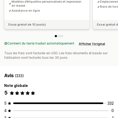
Emplacements du bac
Images
Bordereaux d’expédition
Modèles d’étiquettes personnalisés et impression
Emplacement
en masse
Bons de livr
Notifications et analyses de données
Listes de sélection
Multilingue
Assistance en ligne
Rapports personnalisés
Informations
Notifications par e-mail
Analyses de données
Essai gratuit de 10 jour(s)
Essai gratuit d
Contient du texte traduit automatiquement
Afficher l’original
Tous les frais sont facturés en USD. Les frais récurrents et basés sur
l’utilisation sont facturés tous les 30 jours.
Avis
(333)
Note globale
5
5
332
4
0
3
1