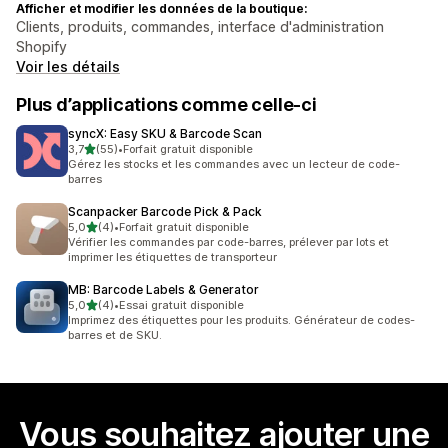
Afficher et modifier les données de la boutique:
Clients, produits, commandes, interface d'administration
Shopify
Voir les détails
Plus d’applications comme celle-ci
syncX: Easy SKU & Barcode Scan
étoile(s) sur 5
3,7
(55)
•
Forfait gratuit disponible
55 avis au total
Gérez les stocks et les commandes avec un lecteur de code-
barres
Scanpacker Barcode Pick & Pack
étoile(s) sur 5
5,0
(4)
•
Forfait gratuit disponible
4 avis au total
Vérifier les commandes par code-barres, prélever par lots et
imprimer les étiquettes de transporteur
MB: Barcode Labels & Generator
étoile(s) sur 5
5,0
(4)
•
Essai gratuit disponible
4 avis au total
Imprimez des étiquettes pour les produits. Générateur de codes-
barres et de SKU.
Vous souhaitez ajouter une