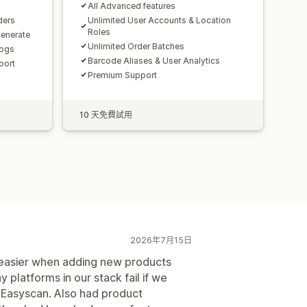
All Advanced features
ders
Unlimited User Accounts & Location
Roles
enerate
Unlimited Order Batches
Logs
Barcode Aliases & User Analytics
port
Premium Support
10 天免費試用
2026年7月15日
 easier when adding new products
 platforms in our stack fail if we
h Easyscan. Also had product