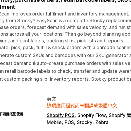
illment
can improves order fulfilment and inventory management, 
ng from Stocky? EasyScan is a complete Stocky replacemen
ase orders, forecast demand with sales velocity, and run st
ions across all your locations. Then go beyond planning app
ing, and print labels, packing slips, pick lists and reports.
ate, pick, pack, fulfill & check orders with a barcode scanne
nerate custom SKUs and barcodes with our SKU generator a
ecast demand & auto-create purchase orders with sales velo
n retail barcode labels to check, transfer and update ware
nt custom packing slip, inventory reports, Stocky product ba
英文
這項應用程式尚未翻譯成繁體中文
下項目搭配使用
Shopify POS
Shopify Flow
Shopify
Mobile
POS
Stocky
Zebra