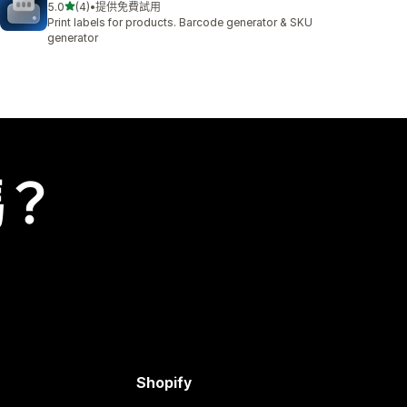
滿分 5 顆星
5.0
(4)
•
提供免費試用
共有 4 則評價
Print labels for products. Barcode generator & SKU
generator
嗎？
Shopify