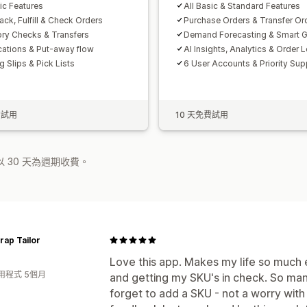
sic Features
All Basic & Standard Features
ack, Fulfill & Check Orders
Purchase Orders & Transfer Or
ory Checks & Transfers
Demand Forecasting & Smart G
cations & Put-away flow
AI Insights, Analytics & Order 
g Slips & Pick Lists
6 User Accounts & Priority Sup
費試用
10 天免費試用
 30 天為週期收費。
rap Tailor
Love this app. Makes my life so much
用程式 5個月
and getting my SKU's in check. So many
forget to add a SKU - not a worry wit