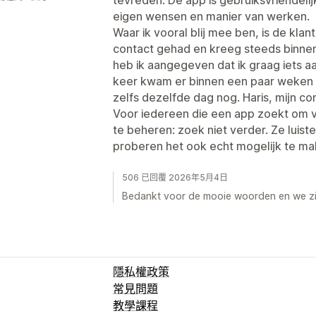
eigen wensen en manier van werken.
Waar ik vooral blij mee ben, is de klan
contact gehad en kreeg steeds binnen
heb ik aangegeven dat ik graag iets 
keer kwam er binnen een paar weken
zelfs dezelfde dag nog. Haris, mijn c
Voor iedereen die een app zoekt om v
te beheren: zoek niet verder. Ze luis
proberen het ook echt mogelijk te ma
506 已回覆 2026年5月4日
Bedankt voor de mooie woorden en we zijn
隱私權政策
常見問題
教學課程