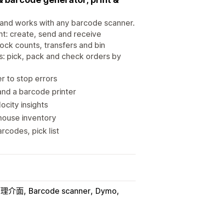
and works with any barcode scanner.
t: create, send and receive
ock counts, transfers and bin
s: pick, pack and check orders by
r to stop errors
nd a barcode printer
city insights
house inventory
rcodes, pick list
 管理介面
Barcode scanner
Dymo