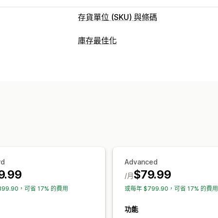
存貨單位 (SKU) 與條碼
條碼管理
庫存最佳化
自動產生
大量產生
自訂範本
QR 碼
G
庫存管理
存貨單位 (SKU) 管理
庫存追蹤
自動重新入庫
條碼
預測
多
自動產生
大量產生
自訂範本
自訂規則
庫存補充
庫存轉移
匯入和匯出
掃描器
資料縮寫
子類
庫存轉移
訂單管理
標籤列印
延期交貨
運送
大量處理
自動處理
採
自動列印
大量印刷
自訂範本
自訂元素
通知和分析
裝箱單
揀貨單
多國語言
自訂報告
深入分析
電子郵件通知
分析
rd
Advanced
9.99
$79.99
/月
399.90，可省 17% 的費用
或每年 $799.90，可省 17% 的費用
功能