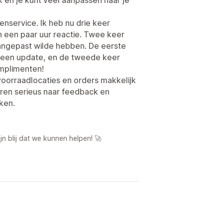
tenservice. Ik heb nu drie keer
 een paar uur reactie. Twee keer
aangepast wilde hebben. De eerste
 een update, en de tweede keer
omplimenten!
oorraadlocaties en orders makkelijk
teren serieus naar feedback en
ken.
 blij dat we kunnen helpen! 🚀