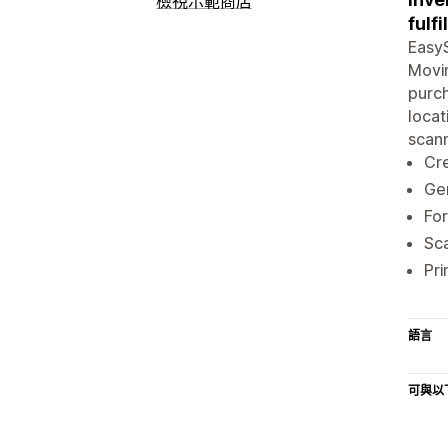
檢視示範商店
fulf
EasyS
Movi
purch
locat
scann
Cre
Ge
For
Sca
Pri
語言
可與以