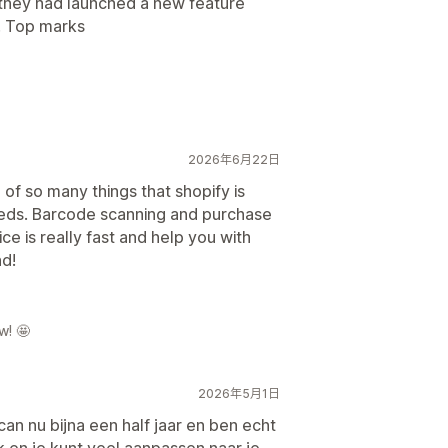
they had launched a new feature
t. Top marks
2026年6月22日
of so many things that shopify is
needs. Barcode scanning and purchase
e is really fast and help you with
d!
w! 🤩
2026年5月1日
an nu bijna een half jaar en ben echt
k en je kunt veel aanpassen naar je