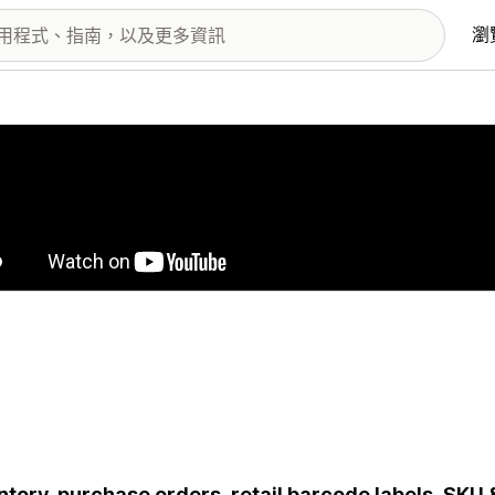
瀏
圖片圖庫
ntory, purchase orders, retail barcode labels, SKU 