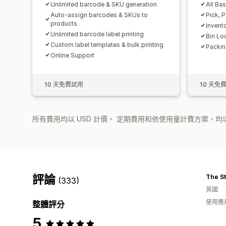
Unlimited barcode & SKU generation
All Ba
Auto-assign barcodes & SKUs to
Pick, P
products
Invent
Unlimited barcode label printing
Bin Lo
Custom label templates & bulk printing
Packin
Online Support
10 天免費試用
10 天免
所有費用均以 USD 計價。 定期費用和依使用量計費方案，均以
評論
The St
(333)
英國
使用應
整體評分
5