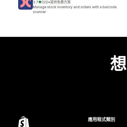
滿分 5 顆星
3.7
(55)
•
提供免費方案
共有 55 則評價
Manage stock inventory and orders with a barcode
scanner
想
應用程式類別