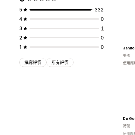
5
332
4
0
3
1
2
0
1
0
Janito
美國
撰寫評價
所有評價
使用應
De Go
荷蘭
使用應