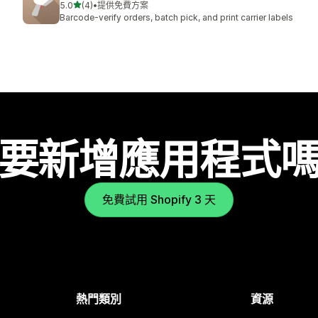
滿分 5 顆星
5.0
(4)
•
提供免費方案
共有 4 則評價
Barcode-verify orders, batch pick, and print carrier labels
要新增應用程式
免費試用 Shopify 3 天
熱門類別
資源