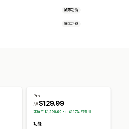
顯示功能
顯示功能
TIN
UPC
掃描
個地點
即時更新
存貨單位 (SKU)
前綴和後綴
檢查重複項目
條碼整合
庫存規劃
AI 最佳化
工作流程自動化
購單
自訂版面配置
自訂尺寸
儲位
圖片
Pro
$129.99
/月
或每年 $1,299.90，可省 17% 的費用
功能