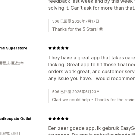
feedback last week and by this week 
solving it. Can't ask for more than tha
506 已回覆 2026年7月17日
Thanks for the 5 Stars! 🤩
rial Superstore
They have a great app that takes care 
用程式 接近2年
lacking. Great app to hit those final 
orders work great, and customer servic
any issue you have. I would recommen
506 已回覆 2026年6月23日
Glad we could help - Thanks for the revie
edkoopste Outlet
Een zeer goede app. Ik gebruik EasySc
用程式 4個月
tevreden. De app is gebruiksvriendelij