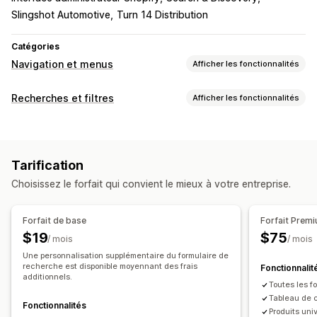
Slingshot Automotive
Turn 14 Distribution
Catégories
Navigation et menus
Afficher les fonctionnalités
Style de menu
Recherches et filtres
Afficher les fonctionnalités
Méga menu
Menu mobile
Menu déroulant
Fonctionnalités de recherche
Bouton flottant
Icônes
Vignette
Recherche instantanée
Recommandations de produits
Personnalisation
Tarification
Mise en avant des produits
Multi-filtre
Éditeur avec fonction de glisser-déposer
Choisissez le forfait qui convient le mieux à votre entreprise.
Recherche personnalisée
Barre de recherche
Couleur et police
Icônes personnalisées
Personnalisation de l’affichage
CSS personnalisées
Multilingue
Forfait de base
Forfait Prem
Optimisation pour le format mobile
CSS personnalisées
Optimisation pour le format mobile
$19
$75
/ mois
/ mois
Style personnalisé
Affichage des filtres
Une personnalisation supplémentaire du formulaire de
Filtres personnalisés
recherche est disponible moyennant des frais
Page de résultats de la recherche
Tri
Fonctionnalit
additionnels.
Toutes les fo
Tableau de c
Fonctionnalités
Produits uni