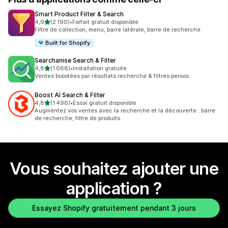
Smart Product Filter & Search
étoile(s) sur 5
4,9
(2 190)
•
Forfait gratuit disponible
2190 avis au total
Filtre de collection, menu, barre latérale, barre de recherche
Built for Shopify
Searchanise Search & Filter
étoile(s) sur 5
4,8
(1 068)
•
Installation gratuite
1068 avis au total
Ventes boostées par résultats recherche & filtres persos
Boost AI Search & Filter
étoile(s) sur 5
4,8
(1 496)
•
Essai gratuit disponible
1496 avis au total
Augmentez vos ventes avec la recherche et la découverte : barre
de recherche, filtre de produits
Vous souhaitez ajouter une
application ?
Essayez Shopify gratuitement pendant 3 jours