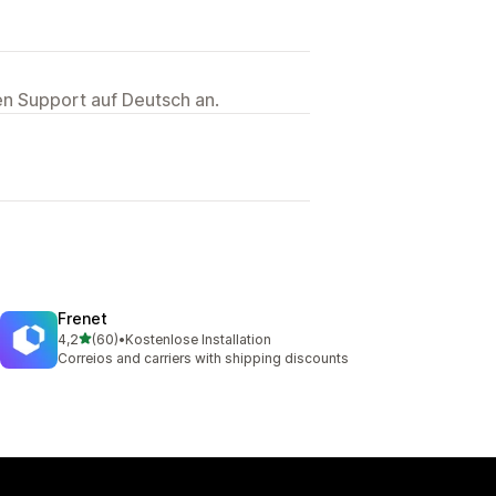
ten Support auf Deutsch an.
Frenet
von 5 Sternen
4,2
(60)
•
Kostenlose Installation
60 Rezensionen insgesamt
Correios and carriers with shipping discounts