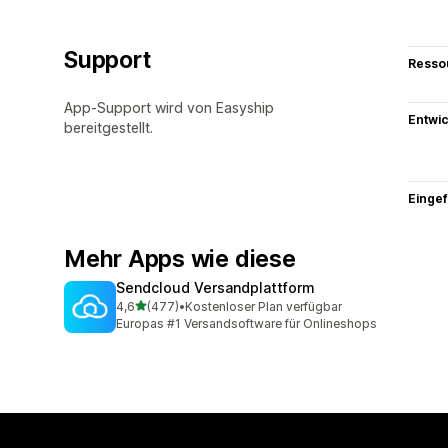
Support
Resso
App-Support wird von Easyship
Entwic
bereitgestellt.
Eingef
Mehr Apps wie diese
Sendcloud Versandplattform
von 5 Sternen
4,6
(477)
•
Kostenloser Plan verfügbar
477 Rezensionen insgesamt
Europas #1 Versandsoftware für Onlineshops