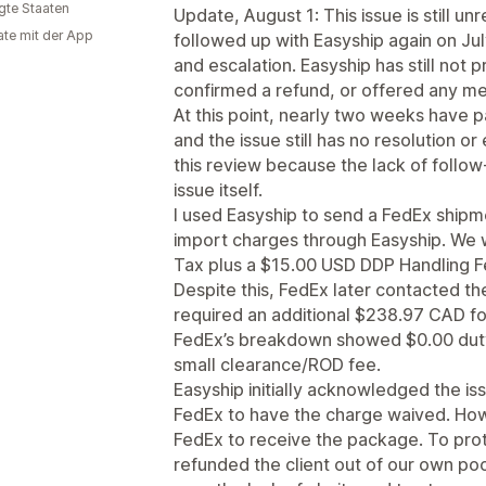
igte Staaten
Update, August 1: This issue is still un
te mit der App
followed up with Easyship again on Jul
and escalation. Easyship has still not 
confirmed a refund, or offered any mea
At this point, nearly two weeks have p
and the issue still has no resolution o
this review because the lack of follo
issue itself.
I used Easyship to send a FedEx ship
import charges through Easyship. We 
Tax plus a $15.00 USD DDP Handling F
Despite this, FedEx later contacted th
required an additional $238.97 CAD fo
FedEx’s breakdown showed $0.00 dut
small clearance/ROD fee.
Easyship initially acknowledged the is
FedEx to have the charge waived. Howe
FedEx to receive the package. To pro
refunded the client out of our own pock