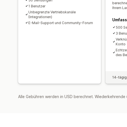
50 Sendungen
berechne
1 Benutzer
Ihrem La
Unbegrenzte Vertriebskanäle
(Integrationen)
Umfass
E-Mail-Support und Community-Forum
500 S
3 Benu
Verknü
Konto
Echtze
des Be
14-tägig
Alle Gebühren werden in USD berechnet. Wiederkehrende 