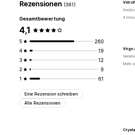
Rezensionen
Vidrof
(361)
Deutsc
4 mona
Gesamtbewertung
4,1
5
260
Virgo
4
19
Verein
3
12
Mehr al
2
9
1
61
Eine Rezension schreiben
Alle Rezensionen
Crysta