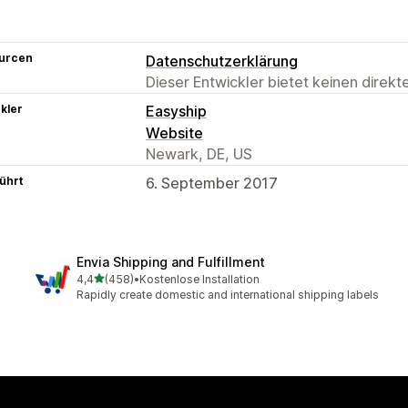
urcen
Datenschutzerklärung
Dieser Entwickler bietet keinen direk
kler
Easyship
Website
Newark, DE, US
ührt
6. September 2017
Envia Shipping and Fulfillment
von 5 Sternen
4,4
(458)
•
Kostenlose Installation
458 Rezensionen insgesamt
Rapidly create domestic and international shipping labels