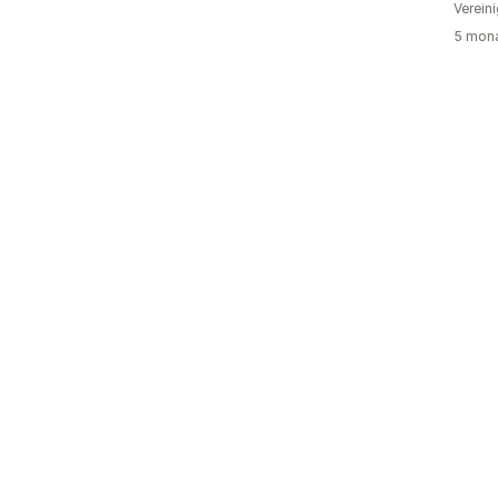
Verein
5 mona