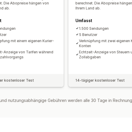
t. Die Abopreise hängen von
berechnet. Die Abopreise hänge
nd ab.
Ihrem Land ab.
t
Umfasst
endungen
1.500 Sendungen
tzer
5 Benutzer
pfung mit einem eigenen Kurier-
Verknüpfung mit zwei eigenen K
Konten
it-Anzeige von Tarifen während
Echtzeit-Anzeige von Steuern 
zahlvorgangs
Zollabgaben
er kostenloser Test
14-tägiger kostenloser Test
und nutzungsabhängige Gebühren werden alle 30 Tage in Rechnung 