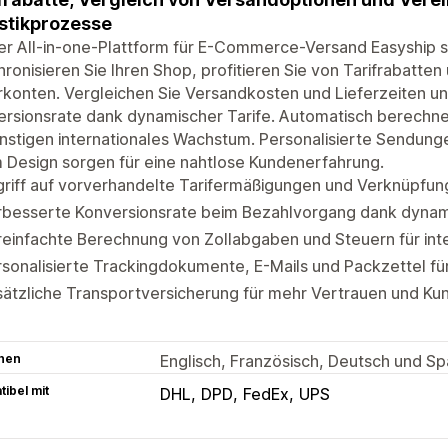
stikprozesse
er All-in-one-Plattform für E-Commerce-Versand Easyship s
ronisieren Sie Ihren Shop, profitieren Sie von Tarifrabatten
rkonten. Vergleichen Sie Versandkosten und Lieferzeiten un
ersionsrate dank dynamischer Tarife. Automatisch berechn
nstigen internationales Wachstum. Personalisierte Sendun
 Design sorgen für eine nahtlose Kundenerfahrung.
riff auf vorverhandelte Tarifermäßigungen und Verknüpfung
rbesserte Konversionsrate beim Bezahlvorgang dank dynam
einfachte Berechnung von Zollabgaben und Steuern für int
sonalisierte Trackingdokumente, E-Mails und Packzettel fü
sätzliche Transportversicherung für mehr Vertrauen und K
hen
Englisch, Französisch, Deutsch und Sp
ibel mit
DHL
DPD
FedEx
UPS