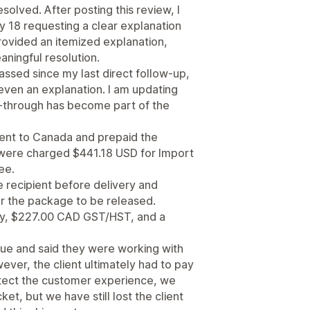
resolved. After posting this review, I
y 18 requesting a clear explanation
provided an itemized explanation,
ningful resolution.
assed since my last direct follow-up,
r even an explanation. I am updating
w-through has become part of the
ment to Canada and prepaid the
were charged $441.18 USD for Import
ee.
e recipient before delivery and
r the package to be released.
y, $227.00 CAD GST/HST, and a
sue and said they were working with
ver, the client ultimately had to pay
tect the customer experience, we
et, but we have still lost the client