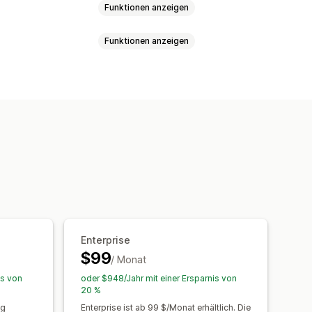
Funktionen anzeigen
Funktionen anzeigen
eriendruck
Adressvalidierung
endeetiketten
Verpackung
ert
Dimensionsbasiert
isten
Versandversicherung
chtsbasiert
PLZ/Postleitzahl
ynchronisierung
Mehrere Sprachen
llen
tarife
en
Tracking-Seiten
Lieferdatum
Echtzeit
Mehrere Währungen
Benachrichtigungen
Bestellupdates
Enterprise
$99
/ Monat
is von
oder $948/Jahr mit einer Ersparnis von
20 %
ng
Enterprise ist ab 99 $/Monat erhältlich. Die