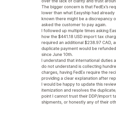
over the lack of clarity and trust arou
The bigger concern is that FedEx’s re
lower than what Easyship had already
known there might be a discrepancy or
asked the customer to pay again.
I followed up multiple times asking Ea
how the $441.18 USD import tax char
required an additional $238.97 CAD, 
duplicate payment would be refunded.
since June 10th.
I understand that international duties
do not understand is collecting hundre
charges, having FedEx require the reci
providing a clear explanation after re
I would be happy to update this review
itemization and resolves the duplicate
point I cannot trust their DDP/import t
shipments, or honestly any of their oth