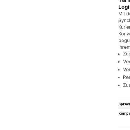
Logi
Mit d
Synch
Kurie
Konv
begü
Ihrem
Zug
Ve
Ver
Per
Zu
Sprac
Kompat