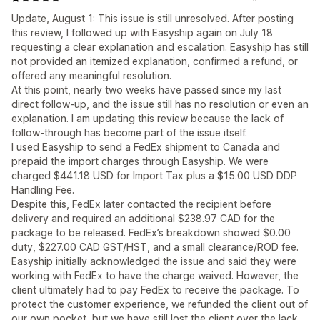
Update, August 1: This issue is still unresolved. After posting
this review, I followed up with Easyship again on July 18
requesting a clear explanation and escalation. Easyship has still
not provided an itemized explanation, confirmed a refund, or
offered any meaningful resolution.
At this point, nearly two weeks have passed since my last
direct follow-up, and the issue still has no resolution or even an
explanation. I am updating this review because the lack of
follow-through has become part of the issue itself.
I used Easyship to send a FedEx shipment to Canada and
prepaid the import charges through Easyship. We were
charged $441.18 USD for Import Tax plus a $15.00 USD DDP
Handling Fee.
Despite this, FedEx later contacted the recipient before
delivery and required an additional $238.97 CAD for the
package to be released. FedEx’s breakdown showed $0.00
duty, $227.00 CAD GST/HST, and a small clearance/ROD fee.
Easyship initially acknowledged the issue and said they were
working with FedEx to have the charge waived. However, the
client ultimately had to pay FedEx to receive the package. To
protect the customer experience, we refunded the client out of
our own pocket, but we have still lost the client over the lack