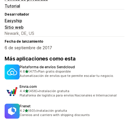
Tutorial
Desarrollador
Easyship
Sitio web
Newark, DE, US
Fecha de lanzamiento
6 de septiembre de 2017
Más aplicaciones como esta
Plataforma de envíos Sendcloud
de 5 estrellas
4.6
(477)
•
Plan gratis disponible
477 reseñas en total
Automatización de envíos que te permite escalar tu negocio.
Envia.com
de 5 estrellas
4.4
(458)
•
Instalación gratuita
458 reseñas en total
Plataforma de logística para envíos Nacionales e Internacional
Frenet
de 5 estrellas
4.2
(60)
•
Instalación gratuita
60 reseñas en total
Correios and carriers with shipping discounts