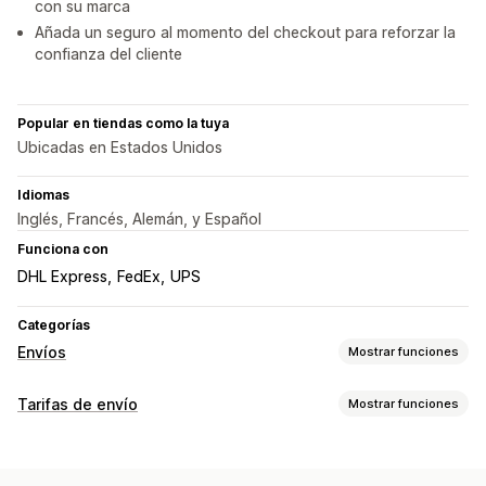
con su marca
Añada un seguro al momento del checkout para reforzar la
confianza del cliente
Popular en tiendas como la tuya
Ubicadas en Estados Unidos
Idiomas
Inglés, Francés, Alemán, y Español
Funciona con
DHL Express
FedEx
UPS
Categorías
Envíos
Mostrar funciones
Etiquetas y embalaje
Tarifas de envío
Mostrar funciones
Creación de etiquetas
Personalización de etiquetas
Cálculo de tasas
Impresión masiva
Validación de direcciones
Tarifa fija
Basado en la empresa de transportes
Nota de entrega
Documentos aduaneros