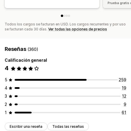
Prueba gratis 
Todos los cargos se facturan en USD. Los cargos recurrentes y por uso
se facturan cada 30 días.
Ver todas las opciones de precios
Reseñas
(360)
Calificación general
4
5
259
4
19
3
12
2
9
1
61
Escribir una reseña
Todas las reseñas