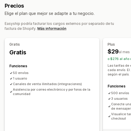
Precios
Basado en la dimensión
Basado en el producto
Etiquetas de devolución
Embalaje
Elige el plan que mejor se adapte a tu negocio.
Basado en la cantidad
Basado en el peso
Código postal
Escaneo de códigos de barras
Listas de recogida
Múltiples zonas
Múltiples orígenes
Seguro de envío
Reglas de envío
Fecha de entrega
Easyship podría facturar los cargos externos por separado de tu
factura de Shopify.
Más información
Sincronización de pedidos
Múltiples idiomas
Personalización
Selección de empresa de transportes
Tarifas de envío
Notificaciones personalizadas
Páginas de seguimiento
Gratis
Plus
Fecha de entrega
Ocultar tasas
Múltiples idiomas
Gestión de envíos
$29
Gratis
al mes
Múltiples monedas
Reglas personalizadas
Sincronización de pedidos
Seguimiento en tiempo real
o $276 al año 
Página de seguimiento de promoción de marca
Las tarifas de
Funciones
cada envío. El
Notificaciones de correo electrónico
50 envíos
según el país.
1 usuario
Actualizaciones de pedidos
Canales de venta ilimitados (integraciones)
Funciones
Informes y estadísticas de envíos
Asistencia por correo electrónico y por foros de la
500 envíos
comunidad
3 usuarios
Conecte una
de mensajer
Visualice ta
checkout