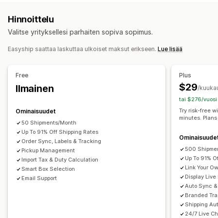
Kiinteä hinta
Kuljetuspalveluperusteinen
Tulliasiakirjat
Palautustarrat
Pakkaukset
Hinnoittelu
Kokoperusteinen
Tuoteperusteinen
Määräperusteinen
Viivakoodien skannaus
Poimintaluettelot
Valitse yrityksellesi parhaiten sopiva sopimus.
Painoperusteinen
Postinumero
Useat alueet
Toimitusvakuutus
Toimitussäännöt
Toimituspäivä
Useat sijainnit
Tilausten synkronointi
Monikielisyys
Easyship saattaa laskuttaa ulkoiset maksut erikseen.
Lue lisää
Kuljetuspalvelun valinta
Toimitushinnat
Mukautukset
Free
Plus
Mukautetut ilmoitukset
Seurantasivut
Toimituspäivä
Lähetysten hallinnointi
$29
Ilmainen
/kuuka
Piilota hinnat
Monikielisyys
Monta valuuttaa
Tilausten synkronointi
Reaaliaikainen seuranta
tai $276/vuosi
Mukautetut säännöt
Brändätty seurantasivu
Sähköposti-ilmoitukset
Try risk-free w
Ominaisuudet
Tilauspäivitykset
Toimitusten analytiikka
minutes. Plans
50 Shipments/Month
Up To 91% Off Shipping Rates
Ominaisuude
Order Sync, Labels & Tracking
500 Shipme
Pickup Management
Up To 91% O
Import Tax & Duty Calculation
Link Your O
Smart Box Selection
Display Live
Email Support
Auto Sync & 
Branded Tra
Shipping Au
24/7 Live Ch