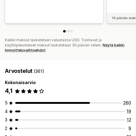
14 päivän mak
Kaikki maksut laskutetaan valuutassa USD. Toistuvat ja
käyttöperusteiset maksut laskutetaan 30 päivän välein.
Näytä kaikki
hinnoitteluvaihtoehdot
Arvostelut
(361)
Kokonaisarvio
4,1
5
260
4
19
3
12
2
9