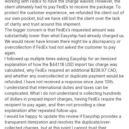
working with FedEx to have the charge waived. However, the
client ultimately had to pay FedEx to receive the package. To
protect the customer experience, we refunded the client out of
our own pocket, but we have still lost the client over the lack
of clarity and trust around this shipment.
The bigger concern is that FedEx’s requested amount was
substantially lower than what Easyship had already charged us.
We would never have known there might be a discrepancy or
overcollection if FedEx had not asked the customer to pay
again.
I followed up multiple times asking Easyship for an itemized
explanation of how the $441.18 USD import tax charge was
calculated, why FedEx required an additional $238.97 CAD,
and whether any overcollected or duplicate payment would be
refunded. I have not received a response since June 10th.
I understand that international duties and taxes can be
complicated. What I do not understand is collecting hundreds
of dollars in prepaid import charges, having FedEx require the
recipient to pay again, and then not providing a clear
explanation after repeated follow-ups.
I would be happy to update this review if Easyship provides a
transparent itemization and resolves the duplicate/over-
collected charges, but at this point I cannot trust their