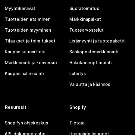
Myyntikanavat
Suoratoimitus
Tuotteiden etsiminen
Markkinapaikat
Tuotteiden myyminen
Tuotearvostelut
Tilaukset ja toimitukset
Lisämyynti ja tuotepaketit
Kaupan suunnittelu
Sähköpostimarkkinointi
Markkinointi ja konversio
Hakukoneoptimointi
Kaupan hallinnointi
Lähetys
Valuutta ja käännös
Resurssit
Shopify
Shopifyn ohjekeskus
Tietoja
API-dokumentaatio
Uramahdollisuudet