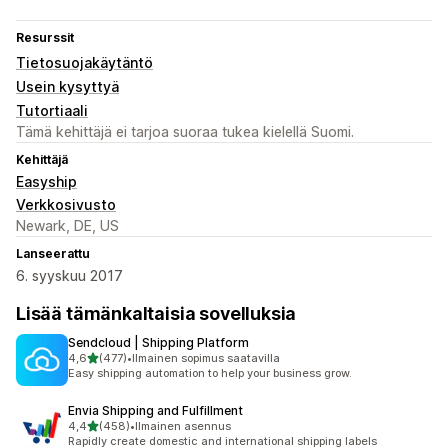
Resurssit
Tietosuojakäytäntö
Usein kysyttyä
Tutortiaali
Tämä kehittäjä ei tarjoa suoraa tukea kielellä Suomi.
Kehittäjä
Easyship
Verkkosivusto
Newark, DE, US
Lanseerattu
6. syyskuu 2017
Lisää tämänkaltaisia sovelluksia
Sendcloud | Shipping Platform
/ 5 tähteä
4,6
(477)
•
Ilmainen sopimus saatavilla
477 arvostelua yhteensä
Easy shipping automation to help your business grow.
Envia Shipping and Fulfillment
/ 5 tähteä
4,4
(458)
•
Ilmainen asennus
458 arvostelua yhteensä
Rapidly create domestic and international shipping labels