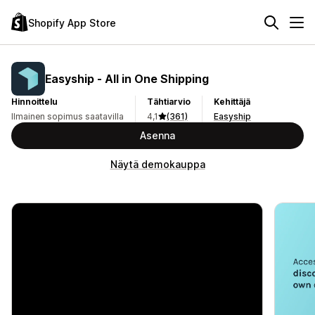
Shopify App Store
Easyship ‑ All in One Shipping
Hinnoittelu
Tähtiarvio
Kehittäjä
Ilmainen sopimus saatavilla
4,1
(361)
Easyship
Asenna
Näytä demokauppa