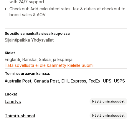
with 24/7 support
Checkout: Add calculated rates, tax & duties at checkout to
boost sales & AOV
Suosittu samankaltaisissa kaupoissa
Sijaintipaikka Yhdysvallat
Kielet
Englanti, Ranska, Saksa, ja Espanja
Tätä sovellusta ei ole käännetty kielelle Suomi
Toimii seuraavan kanssa:
Australia Post
Canada Post
DHL Express
FedEx
UPS
USPS
Luokat
Lähetys
Näytä ominaisuudet
Tarrat ja pakkaukset
Toimitushinnat
Näytä ominaisuudet
Tarrojen luominen
Tarrojen mukauttaminen
Hinnan laskeminen
Joukkotulostus
Osoitteen vahvistus
Pakkausluettelot