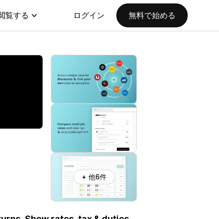
閲覧する
ログイン
無料で始める
+ 他6件
turns. Show rates, tax & duties