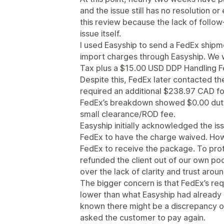
and the issue still has no resolution o
this review because the lack of follo
issue itself.
I used Easyship to send a FedEx ship
import charges through Easyship. We 
Tax plus a $15.00 USD DDP Handling F
Despite this, FedEx later contacted th
required an additional $238.97 CAD fo
FedEx’s breakdown showed $0.00 dut
small clearance/ROD fee.
Easyship initially acknowledged the is
FedEx to have the charge waived. Howe
FedEx to receive the package. To pro
refunded the client out of our own pock
over the lack of clarity and trust arou
The bigger concern is that FedEx’s re
lower than what Easyship had already
known there might be a discrepancy or
asked the customer to pay again.