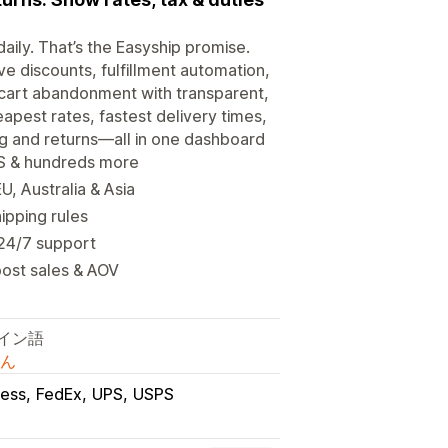
aily. That’s the Easyship promise.
e discounts, fulfillment automation,
 cart abandonment with transparent,
eapest rates, fastest delivery times,
ng and returns—all in one dashboard
PS & hundreds more
, Australia & Asia
hipping rules
h 24/7 support
oost sales & AOV
ペイン語
ん
ress
FedEx
UPS
USPS