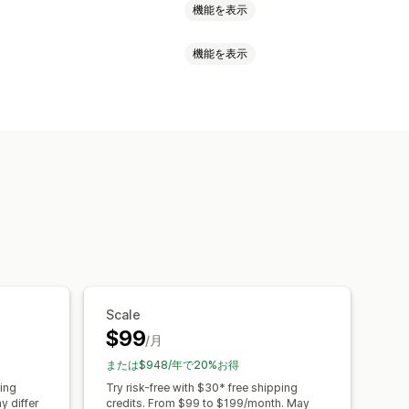
機能を表示
機能を表示
括印刷
住所の確認
明細表
パッケージ
バーコードのスキャン
商品ベース
数量ベース
重量ベース
ル
配達日
注文の同期
複数言語
ト非表示
複数言語
複数通貨
ド化された追跡ページ
メール通知
Scale
$99
/月
または$948/年で20%お得
ping
Try risk-free with $30* free shipping
y differ
credits. From $99 to $199/month. May