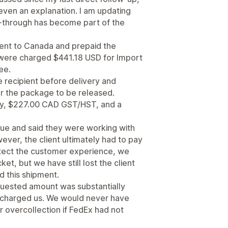
r even an explanation. I am updating
w-through has become part of the
ment to Canada and prepaid the
were charged $441.18 USD for Import
ee.
e recipient before delivery and
r the package to be released.
y, $227.00 CAD GST/HST, and a
sue and said they were working with
ver, the client ultimately had to pay
tect the customer experience, we
et, but we have still lost the client
nd this shipment.
quested amount was substantially
 charged us. We would never have
 overcollection if FedEx had not