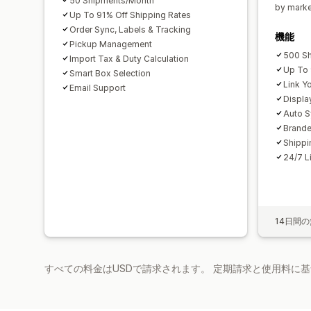
50 Shipments/Month
by marke
Up To 91% Off Shipping Rates
Order Sync, Labels & Tracking
機能
Pickup Management
500 S
Import Tax & Duty Calculation
Up To 
Smart Box Selection
Link Y
Email Support
Displa
Auto S
Brande
Shippi
24/7 L
14日間
すべての料金はUSDで請求されます。 定期請求と使用料に