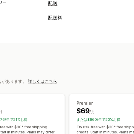
リー
配送
ラベルと梱包
配送料
ラベル作成
ラベルのカスタマイズ
一
レート計算
カスタムドキュメント
返品用ラベル
一定料金
配送業者ベース
寸法ベース
ピッキングリスト
配送保険
配送ルー
郵便番号
複数ゾーン
複数の配送元
配送業者の選択
配送料
カスタマイズ
配送品の管理
カスタム通知
追跡ページ
配達日
レー
注文の同期
リアルタイム追跡
ブラン
カスタムルール
注文の更新
配送分析
場合があります。
詳しくはこちら
Premier
$69
月
/月
76/年で21%お得
または$660/年で20%お得
free with $30* free shipping
Try risk-free with $30* free ship
Start in minutes. Plans may differ
credits. Start in minutes. Plans ma