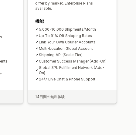
differ by market. Enterprise Plans
available.
機能
5,000-10,000 Shipments/Month
Up To 91% Off Shipping Rates
ts
Link Your Own Courier Accounts
Multi-Location Global Account
Shipping API (Scale Tier)
ments
Customer Success Manager (Add-On)
Global 3PL Fulfillment Network (Add-
On)
t
24/7 Live Chat & Phone Support
14日間の無料体験