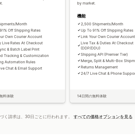
t.
by market.
機能
hipments/Month
2,500 Shipments/Month
91% Off Shipping Rates
Up To 91% Off Shipping Rates
our Own Courier Account
Link Your Own Courier Accoun
y Live Rates At Checkout
Live Tax & Duties At Checkout
(DDP/DDU)
ync & Batch Label Print
Shipping API (Premier Tier)
d Tracking & Customization
Merge, Split & Multi-Box Ship
ng Automation Rules
Returns Management
ive Chat & Email Support
24/7 Live Chat & Phone Suppor
の無料体験
14日間の無料体験
基づく請求は、30日ごとに行われます。
すべての価格オプションを見る