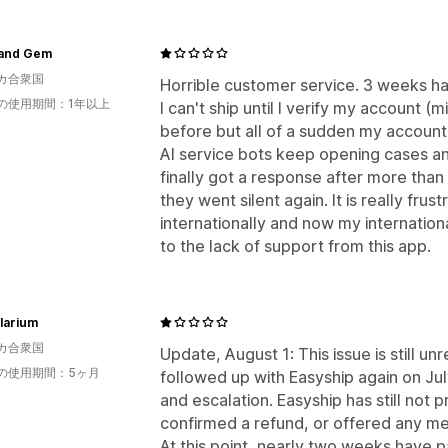
 and Gem
カ合衆国
Horrible customer service. 3 weeks h
の使用期間：1年以上
I can't ship until I verify my account 
before but all of a sudden my account
AI service bots keep opening cases an
finally got a response after more tha
they went silent again. It is really frust
internationally and now my internatio
to the lack of support from this app.
larium
カ合衆国
Update, August 1: This issue is still un
の使用期間：5ヶ月
followed up with Easyship again on Jul
and escalation. Easyship has still not 
confirmed a refund, or offered any mea
At this point, nearly two weeks have p