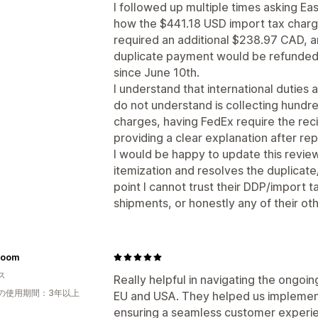
I followed up multiple times asking Ea
how the $441.18 USD import tax char
required an additional $238.97 CAD, 
duplicate payment would be refunded.
since June 10th.
I understand that international duties
do not understand is collecting hundre
charges, having FedEx require the reci
providing a clear explanation after re
I would be happy to update this review
itemization and resolves the duplicate
point I cannot trust their DDP/import t
shipments, or honestly any of their oth
Room
ス
Really helpful in navigating the ongoi
の使用期間：3年以上
EU and USA. They helped us implement
ensuring a seamless customer experi