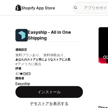
Shopify App Store
特集
Easyship ‑ All in One
Shipping
価格設定
無料プランあり。 無料体験あり。
あなたのストアと同じようなストアに人気
アメリカに拠点
評価
4.1
(361)
開発者
Easyship
インストール
デモストアを表示する
Disc