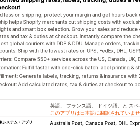
heckout
 less on shipping, protect your margin and get hours back d
hip helps Shopify merchants cut shipping costs with exclusiv
sights and smart box selection. Grow your sales and reduce
rates and tax & duties at checkout. Instantly compare the ch
est global couriers with DDP & DDU. Manage orders, tracki
counts: Ship with the lowest rates on UPS, FedEx, DHL, US
riers: Compare 550+ services across the US, Canada, UK, EU
omation: Fulfill faster with one-click batch label printing & s
fillment: Generate labels, tracking, returns & insurance wit
ckout: Add calculated rates, tax & duties at checkout to b
英語、 フランス語、 ドイツ語、と ス
このアプリは日本語に翻訳されていませ
象システム・アプリ
Australia Post
Canada Post
DHL Exp