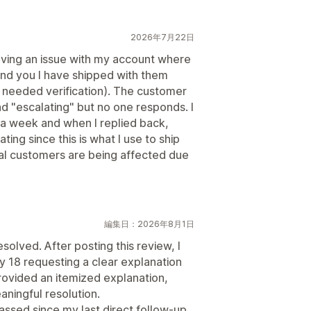
2026年7月22日
aving an issue with my account where
(mind you I have shipped with them
 needed verification). The customer
d "escalating" but no one responds. I
n a week and when I replied back,
rating since this is what I use to ship
nal customers are being affected due
編集日：2026年8月1日
resolved. After posting this review, I
y 18 requesting a clear explanation
provided an itemized explanation,
ningful resolution.
assed since my last direct follow-up,