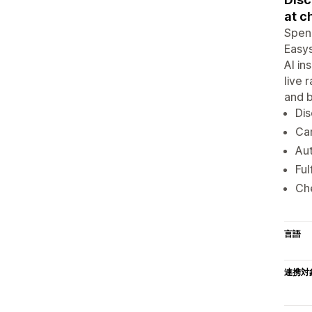
at c
Spend
Easys
AI in
live 
and b
Dis
Car
Aut
Ful
Che
言語
連携対