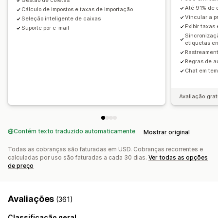
Gestão de coletas
Até 91% de 
Cálculo de impostos e taxas de importação
Vincular a p
Seleção inteligente de caixas
Exibir taxas
Suporte por e-mail
Sincronizaç
etiquetas em
Rastreament
Regras de a
Chat em temp
Avaliação grat
Contém texto traduzido automaticamente
Mostrar original
Todas as cobranças são faturadas em USD. Cobranças recorrentes e
calculadas por uso são faturadas a cada 30 dias.
Ver todas as opções
de preço
Avaliações
(361)
Classificação geral