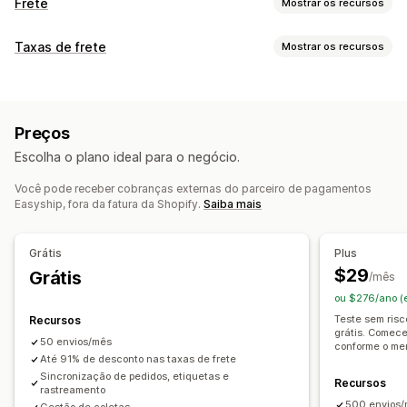
Frete
Mostrar os recursos
Etiquetas e embalagem
Taxas de frete
Mostrar os recursos
Criação de etiqueta
Personalização de etiqueta
Cálculo de taxa
Impressão em massa
Validação de endereço
Taxa fixa
Por transportadora
Por dimensão
Por produto
Guias de remessa
Documentos alfandegários
Preços
Por quantidade
Por peso
CEP/código postal
Etiquetas de devolução
Embalagem
Escolha o plano ideal para o negócio.
De várias zonas
De várias origens
Leitura de código de barras
Listas de seleção
Seguro de frete
Regras de frete
Data de entrega
Você pode receber cobranças externas do parceiro de pagamentos
Personalização
Easyship, fora da fatura da Shopify.
Saiba mais
Sincronização de pedidos
Em vários idiomas
Notificações personalizadas
Páginas de rastreamento
Seleção de transportadora
Taxas de frete
Data de entrega
Ocultar taxas
Em vários idiomas
Grátis
Plus
Em várias moedas
Regras personalizadas
Gerenciamento de remessas
$29
Grátis
/mês
Sincronização de pedidos
ou $276/ano (
Acompanhamento em tempo real
Teste sem risc
Recursos
grátis. Comece
Página de rastreamento com a marca
50 envios/mês
conforme o me
Até 91% de desconto nas taxas de frete
Notificações por e-mail
Atualizações de pedidos
Sincronização de pedidos, etiquetas e
Recursos
Análises de frete
rastreamento
500 envios