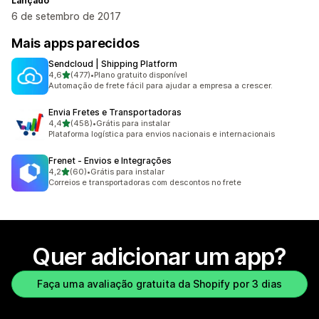
Lançado
6 de setembro de 2017
Mais apps parecidos
Sendcloud | Shipping Platform
de 5 estrelas
4,6
(477)
•
Plano gratuito disponível
477 avaliações ao todo
Automação de frete fácil para ajudar a empresa a crescer.
Envia Fretes e Transportadoras
de 5 estrelas
4,4
(458)
•
Grátis para instalar
458 avaliações ao todo
Plataforma logística para envios nacionais e internacionais
Frenet ‑ Envios e Integrações
de 5 estrelas
4,2
(60)
•
Grátis para instalar
60 avaliações ao todo
Correios e transportadoras com descontos no frete
Quer adicionar um app?
Faça uma avaliação gratuita da Shopify por 3 dias