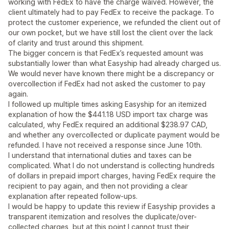
working with FedEx to have the charge waived. However, the
client ultimately had to pay FedEx to receive the package. To
protect the customer experience, we refunded the client out of
our own pocket, but we have still lost the client over the lack
of clarity and trust around this shipment.
The bigger concern is that FedEx’s requested amount was
substantially lower than what Easyship had already charged us.
We would never have known there might be a discrepancy or
overcollection if FedEx had not asked the customer to pay
again.
I followed up multiple times asking Easyship for an itemized
explanation of how the $441.18 USD import tax charge was
calculated, why FedEx required an additional $238.97 CAD,
and whether any overcollected or duplicate payment would be
refunded. I have not received a response since June 10th.
I understand that international duties and taxes can be
complicated. What I do not understand is collecting hundreds
of dollars in prepaid import charges, having FedEx require the
recipient to pay again, and then not providing a clear
explanation after repeated follow-ups.
I would be happy to update this review if Easyship provides a
transparent itemization and resolves the duplicate/over-
collected charges, but at this point I cannot trust their