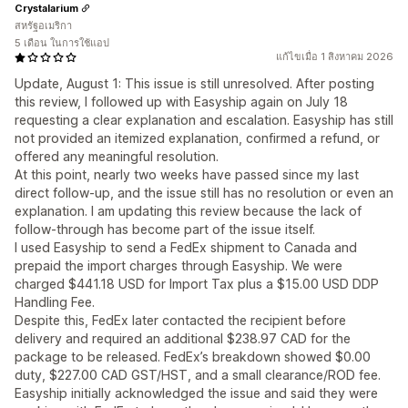
Crystalarium
สหรัฐอเมริกา
5 เดือน ในการใช้แอป
แก้ไขเมื่อ 1 สิงหาคม 2026
Update, August 1: This issue is still unresolved. After posting
this review, I followed up with Easyship again on July 18
requesting a clear explanation and escalation. Easyship has still
not provided an itemized explanation, confirmed a refund, or
offered any meaningful resolution.
At this point, nearly two weeks have passed since my last
direct follow-up, and the issue still has no resolution or even an
explanation. I am updating this review because the lack of
follow-through has become part of the issue itself.
I used Easyship to send a FedEx shipment to Canada and
prepaid the import charges through Easyship. We were
charged $441.18 USD for Import Tax plus a $15.00 USD DDP
Handling Fee.
Despite this, FedEx later contacted the recipient before
delivery and required an additional $238.97 CAD for the
package to be released. FedEx’s breakdown showed $0.00
duty, $227.00 CAD GST/HST, and a small clearance/ROD fee.
Easyship initially acknowledged the issue and said they were