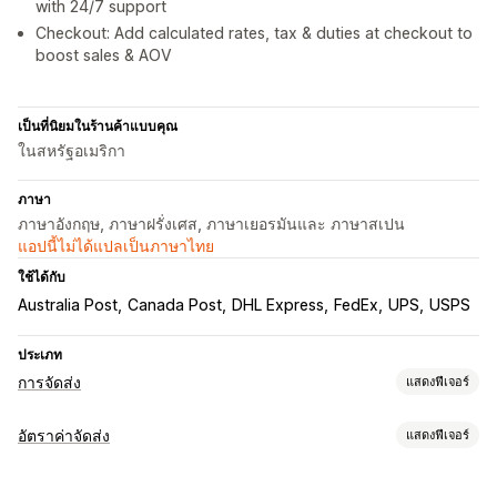
with 24/7 support
Checkout: Add calculated rates, tax & duties at checkout to
boost sales & AOV
เป็นที่นิยมในร้านค้าแบบคุณ
ในสหรัฐอเมริกา
ภาษา
ภาษาอังกฤษ, ภาษาฝรั่งเศส, ภาษาเยอรมันและ ภาษาสเปน
แอปนี้ไม่ได้แปลเป็นภาษาไทย
ใช้ได้กับ
Australia Post
Canada Post
DHL Express
FedEx
UPS
USPS
ประเภท
การจัดส่ง
แสดงฟีเจอร์
ป้ายกำกับและบรรจุภัณฑ์
อัตราค่าจัดส่ง
แสดงฟีเจอร์
การสร้างป้ายกำกับ
การปรับแต่งป้ายกำกับ
การพิมพ์จำนวนมาก
การคำนวณอัตราราคา
Address Validation
บันทึกการจัดส่ง
เอกสารทางศุลกากร