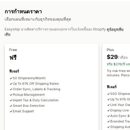
อัตราเดียว
ตามผู้ขนส่ง
ตามขนาด
ตามสินค้า
ตามปริมาณ
ใบจ่าหน้าสำหรับการส่งคืน
บรรจุภัณฑ์
การสแกนบาร์โค้ด
การกำหนดราคา
ตามน้ำหนัก
รหัสไปรษณีย์
หลายโซน
หลายต้นทาง
รายการสิ่งที่ต้องจัดการ
ประกันการจัดส่ง
กฎการจัดส่ง
วันที่จัดส่ง
เลือกแผนที่เหมาะกับธุรกิจของคุณที่สุด
ซิงค์คำสั่งซื้อ
หลายภาษา
การเลือกผู้ขนส่ง
อัตราค่าจัดส่ง
การปรับแต่ง
Easyship อาจคิดค่าบริการภายนอกแยกจากใบแจ้งหนี้ของ Shopify
ดูข้อมูลเพิ่ม
การแจ้งเตือนพนักงาน
หน้าการติดตาม
วันที่จัดส่ง
ซ่อนอัตราราคา
การจัดการการจัดส่ง
เติม
หลายภาษา
หลายสกุลเงิน
กฎที่กำหนดเอง
ซิงค์คำสั่งซื้อ
การติดตามแบบเรียลไทม์
หน้าติดตามแบรนด์
การแจ้งเตือนทางอีเมล
อัปเดตคำสั่งซื้อ
การวิเคราะห์การจัดส่ง
Free
Plus
$29
ฟรี
/ เดือน
หรือ $276/ปี แ
Try risk-free w
ฟีเจอร์
minutes. Plans
50 Shipments/Month
Up To 91% Off Shipping Rates
ฟีเจอร์
Order Sync, Labels & Tracking
500 Shipme
Pickup Management
Up To 91% O
Import Tax & Duty Calculation
Link Your O
Smart Box Selection
Display Live
Email Support
Auto Sync & 
Branded Tra
Shipping Au