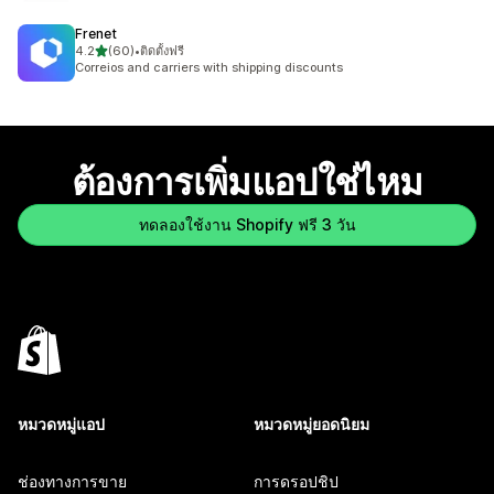
Frenet
เต็ม 5 ดาว
4.2
(60)
•
ติดตั้งฟรี
ทั้งหมด 60 รีวิว
Correios and carriers with shipping discounts
ต้องการเพิ่มแอปใช่ไหม
ทดลองใช้งาน Shopify ฟรี 3 วัน
หมวดหมู่แอป
หมวดหมู่ยอดนิยม
ช่องทางการขาย
การดรอปชิป