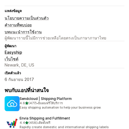
แหล่งข้อมูล
นโยบายความเป็นส่วนตัว
คำถามที่พบบ่อย
บทแนะนำการใช้งาน
ผู้พัฒนารายนี้ไม่มีการช่วยเหลือโดยตรงเป็นภาษาภาษาไทย
ผู้พัฒนา
Easyship
เว็บไซต์
Newark, DE, US
เปิดตัวแล้ว
6 กันยายน 2017
พบกับแอปที่น่าสนใจ
Sendcloud | Shipping Platform
เต็ม 5 ดาว
4.6
(477)
•
มีแผนฟรีให้บริการ
ทั้งหมด 477 รีวิว
Easy shipping automation to help your business grow.
Envia Shipping and Fulfillment
เต็ม 5 ดาว
4.4
(458)
•
ติดตั้งฟรี
ทั้งหมด 458 รีวิว
Rapidly create domestic and international shipping labels