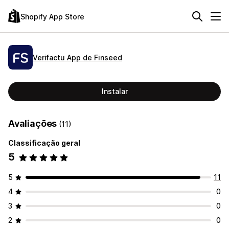
Shopify App Store
Verifactu App de Finseed
Instalar
Avaliações
(11)
Classificação geral
5
5
11
4
0
3
0
2
0