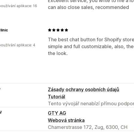
Excellent service, you write to me a l
oužívání aplikace: 16
can also close sales, recommended
linic
The best chat button for Shopify stores
oužívání aplikace: 4
simple and full customizable, also, th
the look.
e
Zásady ochrany osobních údajů
Tutoriál
Tento vývojář nenabízí přímou podpor
ř
GTY AG
Webová stránka
Chamerstrasse 172, Zug, 6300, CH