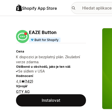
Shopify App Store
Galer
EAZE Button
Built for Shopify
Cena
K dispozici je bezplatný plán. Zkušební
verze zdarma.
Oblíbené u obchodů, jako je ten váš
Se sídlem v USA
Hodnocení
4,8
(142)
Vývojář
GTY AG
Instalovat