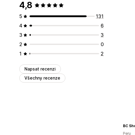
4,8
5
131
4
6
3
3
2
0
1
2
Napsat recenzi
Všechny recenze
BC Sh
Peru