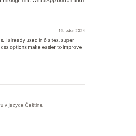
ot through that WhatsApp button and I
16. leden 2024
. I already used in 6 sites. super
e css options make easier to improve
u v jazyce Čeština.