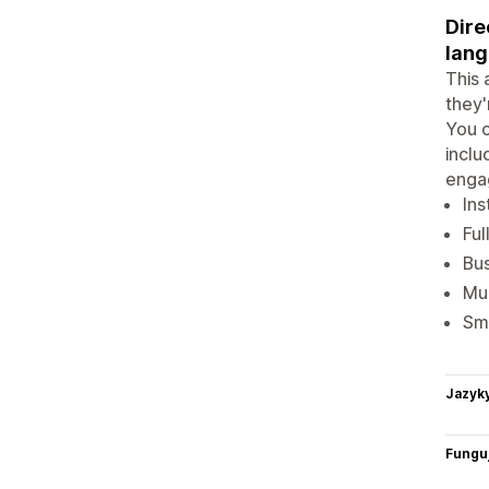
Dire
lang
This 
they'
You c
inclu
enga
Ins
Ful
Bus
Mul
Sm
Jazyk
Funguj