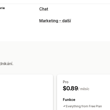
rie
Chat
Posílání zpráv v reálném čase
Marketing – další
Sociální sítě
Více jazyků
Sledování c
Automatizované odpovědi
Pozdravy
Přizpůsobení
Barva a písmo
Otevírací doba
Uvítac
dnikání.
Avatar agenta
Pro
$0.89
/ měsíc
Funkce
Everything from Free Plan