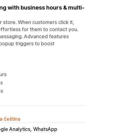
g with business hours & multi-
 store. When customers click it,
effortless for them to contact you.
 messaging. Advanced features
popup triggers to boost
urs
gs
es
a čeština
gle Analytics
WhatsApp