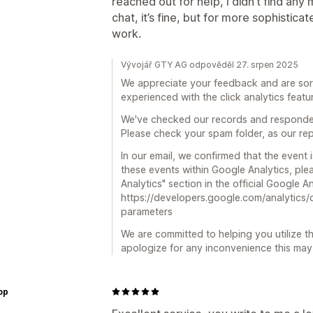
reached out for help, I didn’t find any 
chat, it’s fine, but for more sophistica
work.
Vývojář GTY AG odpověděl 27. srpen 2025
We appreciate your feedback and are sorry
experienced with the click analytics featu
We've checked our records and responded
Please check your spam folder, as our rep
In our email, we confirmed that the event
these events within Google Analytics, plea
Analytics" section in the official Google 
https://developers.google.com/analytics/
parameters
We are committed to helping you utilize th
apologize for any inconvenience this ma
op