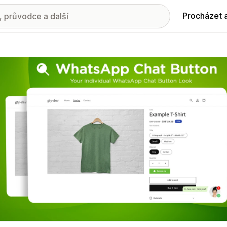
Procházet 
ie propagovaných obrázků