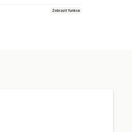
Zobrazit funkce
hování
í zprávy
Tlačítka chatu