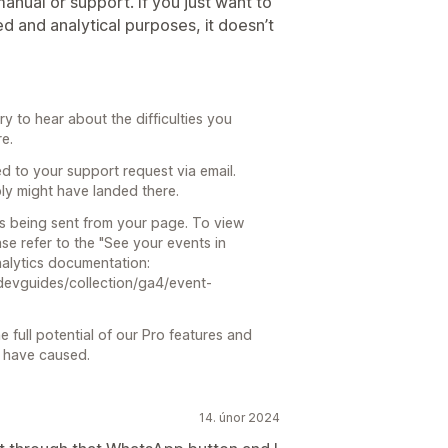
manual or support. If you just want to
ted and analytical purposes, it doesn’t
 to hear about the difficulties you
re.
 to your support request via email.
ly might have landed there.
 is being sent from your page. To view
se refer to the "See your events in
Analytics documentation:
devguides/collection/ga4/event-
e full potential of our Pro features and
y have caused.
14. únor 2024