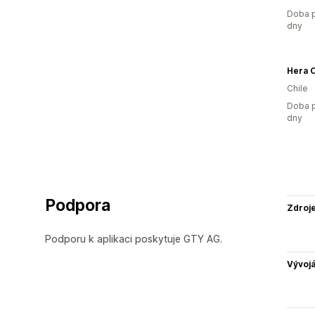
Doba p
dny
Hera C
Chile
Doba p
dny
Podpora
Zdroj
Podporu k aplikaci poskytuje GTY AG.
Vývojá