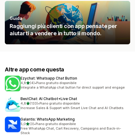
Guida
Raggiungi più clienti con app pensate per
aiutarti a vendere in tutto il mondo.
Altre app come questa
Ezychat: Whatsapp Chat Button
stelle su 5
4,8
(4)
•
Piano gratuito disponibile
4 recensioni totali
Integrate a WhatsApp chat button for direct support and engage
BestChat: AI Chatbot+Live Chat
stelle su 5
4,8
(133)
•
Piano gratuito disponibile
133 recensioni totali
Increase Sales & Support with Smart Live Chat and AI Chatbots.
Galantis: WhatsApp Marketing
stelle su 5
5,0
(3)
•
Piano gratuito disponibile
3 recensioni totali
Free WhatsApp Chat, Cart Recovery, Campaigns and Back-in-
Stock