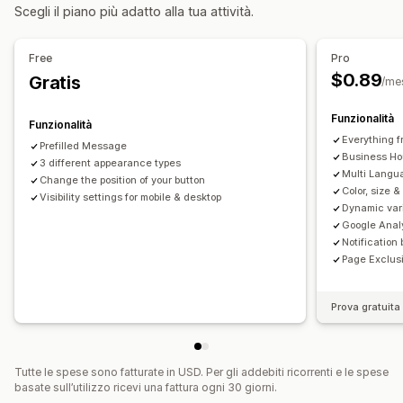
Scegli il piano più adatto alla tua attività.
Personalizzazione
Colore e font
Orario di lavoro
Messaggi di benvenuto
Free
Pro
Pulsanti di chat
Avatar degli agenti
$0.89
Gratis
/me
Funzionalità
Funzionalità
Everything f
Prefilled Message
Business Ho
3 different appearance types
Multi Langu
Change the position of your button
Color, size 
Visibility settings for mobile & desktop
Dynamic var
Google Analy
Notification
Page Exclus
Prova gratuita 
Tutte le spese sono fatturate in USD. Per gli addebiti ricorrenti e le spese
basate sull’utilizzo ricevi una fattura ogni 30 giorni.