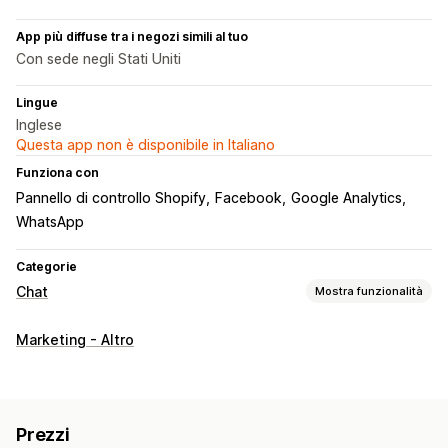
App più diffuse tra i negozi simili al tuo
Con sede negli Stati Uniti
Lingue
Inglese
Questa app non è disponibile in Italiano
Funziona con
Pannello di controllo Shopify
Facebook
Google Analytics
WhatsApp
Categorie
Chat
Mostra funzionalità
Messaggistica in tempo reale
Marketing - Altro
Social media
Multilingua
Monitoraggio comportamentale
Risposte automatiche
Saluti
Prezzi