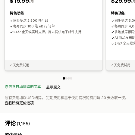
$19.99
$29.99
/月
/
特色功能
特色功能
同步多达 2,500 件产品
同步多达 5,0
每月同步 100 笔 eBay 订单
每月同步 4,0
24/7 全天候实时支持，周末提供电子邮件支持
多地点库存同
AI 商品发布
24/7 全
7 天免费试用
7 天免费试用
包含自动翻译的文本
显示原文
所有费用均以USD结算。 定期费用和基于使用情况的费用每 30 天收取一次。
查看所有定价选项
评论
(1,155)
整体评分