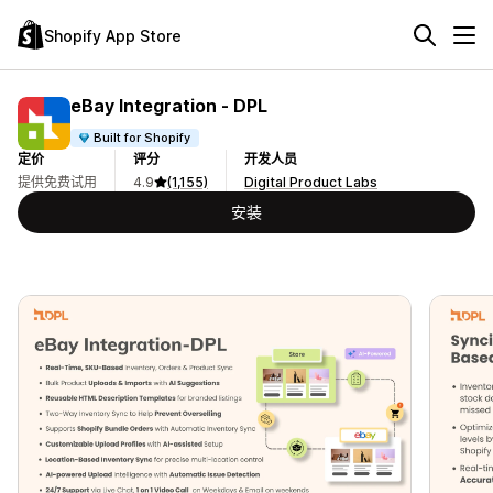
Shopify App Store
eBay Integration ‑ DPL
Built for Shopify
定价
评分
开发人员
提供免费试用
4.9
(1,155)
Digital Product Labs
安装