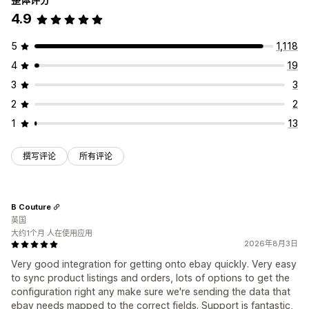
4.9
5
1,118
4
19
3
3
2
2
1
13
撰写评论
所有评论
B Couture
英国
大约1个月 人在使用应用
2026年8月3日
Very good integration for getting onto ebay quickly. Very easy
to sync product listings and orders, lots of options to get the
configuration right any make sure we're sending the data that
ebay needs mapped to the correct fields. Support is fantastic,