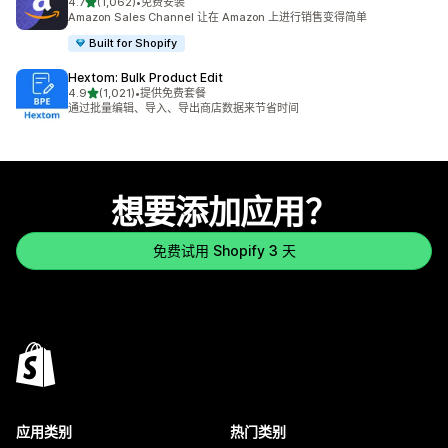
星（满分 5 星）
4.7
(1,062)
•
免费安装
总共 1062 条评论
Amazon Sales Channel 让在 Amazon 上进行销售变得简单
Built for Shopify
Hextom: Bulk Product Edit
星（满分 5 星）
4.9
(1,021)
•
提供免费套餐
总共 1021 条评论
通过批量编辑、导入、导出商店数据来节省时间
想要添加应用？
免费试用 Shopify 3 天
应用类别
热门类别