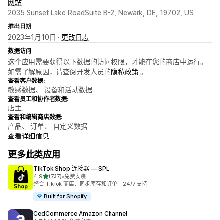
网站
2035 Sunset Lake RoadSuite B-2, Newark, DE, 19702, US
推出日期
2023年1月10日 ·
更改日志
数据访问
这个应用需要获得以下数据的访问权限，才能在您的商店中运行。
如需了解原因，请查阅开发人员的
隐私政策
。
查看客户数据:
敏感数据、 设备和活动数据
查看员工和协作者数据:
店主
查看和编辑商店数据:
产品、 订单、 自定义数据
查看详细信息
更多此类应用
TikTok Shop 连接器 — SPL
星（满分 5 星）
4.9
(737)
•
免费安装
总共 737 条评论
整合 TikTok 商店、同步库存和订单 - 24/7 支持
Built for Shopify
CedCommerce Amazon Channel