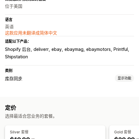
位于美国
语言
英语
这款应用未翻译成简体中文
适配以下产品：
Shopify 后台
deliverr
ebay
ebaymag
ebaymotors
Printful
Shipstation
类别
库存同步
显示功能
同步类型
订单
价格
产品详细信息
多属性
SKU
条码
自动
手动
批量
定价
实时
预定
自定义
选择最适合您业务的套餐。
通知和报告
自动化提醒
自定义通知
订单更新
电子邮件提醒
错误报告
Silver 套餐
Gold 套餐
库存提醒
数据导入和导出
实时状态
详细日志