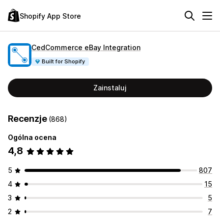
Shopify App Store
CedCommerce eBay Integration
Built for Shopify
Zainstaluj
Recenzje
(868)
Ogólna ocena
4,8
5
807
4
15
3
5
2
7