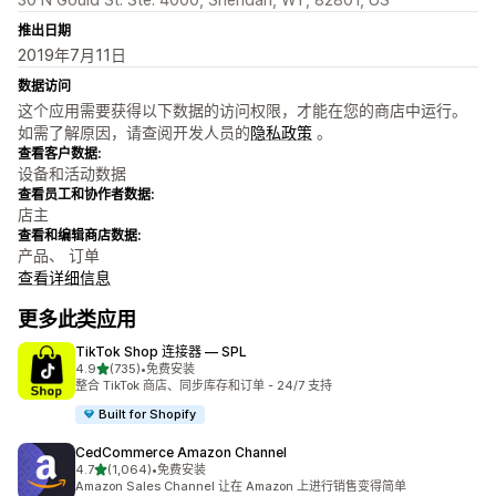
推出日期
2019年7月11日
数据访问
这个应用需要获得以下数据的访问权限，才能在您的商店中运行。
如需了解原因，请查阅开发人员的
隐私政策
。
查看客户数据:
设备和活动数据
查看员工和协作者数据:
店主
查看和编辑商店数据:
产品、 订单
查看详细信息
更多此类应用
TikTok Shop 连接器 — SPL
星（满分 5 星）
4.9
(735)
•
免费安装
总共 735 条评论
整合 TikTok 商店、同步库存和订单 - 24/7 支持
Built for Shopify
CedCommerce Amazon Channel
星（满分 5 星）
4.7
(1,064)
•
免费安装
总共 1064 条评论
Amazon Sales Channel 让在 Amazon 上进行销售变得简单