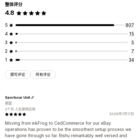
整体评分
4.8
5
807
4
15
3
5
2
7
1
34
撰写评论
所有评论
Sportscar Unit
德国
2个月 人在使用应用
2026年7月17日
Moving from inkFrog to CedCommerce for our eBay
operations has proven to be the smoothest setup process we
have gone through so far. Rishu remarkably well versed and