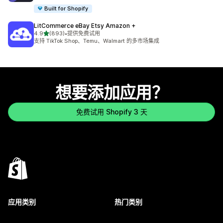
Built for Shopify
LitCommerce eBay Etsy Amazon +
星（满分 5 星）
4.9
(893)
•
提供免费试用
总共 893 条评论
支持 TikTok Shop、Temu、Walmart 的多市场集成
想要添加应用？
免费试用 Shopify 3 天
应用类别
热门类别