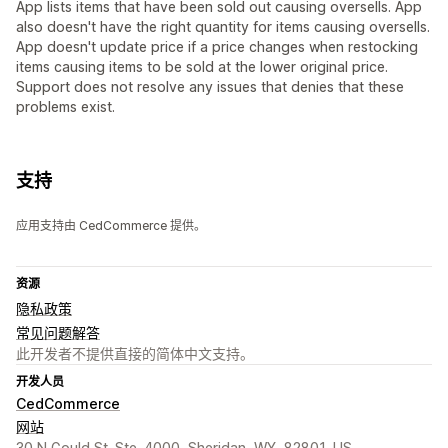
App lists items that have been sold out causing oversells. App
also doesn't have the right quantity for items causing oversells.
App doesn't update price if a price changes when restocking
items causing items to be sold at the lower original price.
Support does not resolve any issues that denies that these
problems exist.
支持
应用支持由 CedCommerce 提供。
资源
隐私政策
常见问题解答
此开发者不提供直接的简体中文支持。
开发人员
CedCommerce
网站
30 N Gould St. Ste. 4000, Sheridan, WY, 82801, US