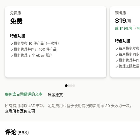
通知和报告
统一控制面板
库存同步
自动化提醒
订单更新
电子邮件提醒
错误报告
历史报告
免费版
铜牌版
库存提醒
库存不足提醒
数据导入和导出
绩效指标
实时状态
$19
免费
/月
详细日志
或 $199/年（
特色功能
特色功能
最多发布 10 件产品（一次性）
每月最多发布 
最多管理并同步 100 件产品
每月最多同步 
最多管理 2 个 eBay 账户
最多管理并同步
管理无限数量的
包含自动翻译的文本
显示原文
所有费用均以USD结算。 定期费用和基于使用情况的费用每 30 天收取一次。
查看所有定价选项
评论
(868)