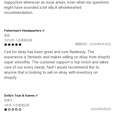
supportive whenever an issue arises, even when my questions
might have sounded a bit silly.A wholehearted
recommendation.
Fisherman's Headquarters
美国
大约3年 人在使用应用
编辑时间：2026年6月16日
Ced for ebay has been great and runs flawlessly. The
experience is fantastic and makes selling on ebay from shopify
super smoothly. The customer support is top notch and takes
care of our every needs, fast! I would recommend this to
anyone that is looking to sell on ebay with inventory on
shopify
Dolly's Toys & Games
加拿大
3年多 人在使用应用
2026年6月6日