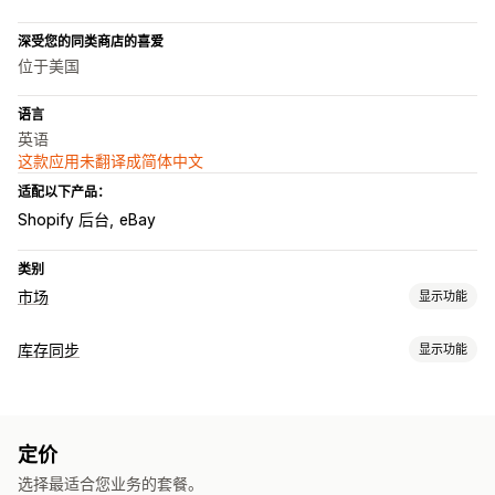
深受您的同类商店的喜爱
位于美国
语言
英语
这款应用未翻译成简体中文
适配以下产品：
Shopify 后台
eBay
类别
市场
显示功能
产品页面管理
库存同步
显示功能
数据源自动化
产品数据源
产品同步
产品选择
报价同步
同步类型
当地货币
批量上传
自定义产品页面
产品页面分析
订单
价格
产品详细信息
多属性
SKU
条码
多渠道
多个商店
订单管理
定价
自动
手动
批量
实时
预定
自定义
多地点发货
批量订单
订单批准
订单同步
跟踪同步
选择最适合您业务的套餐。