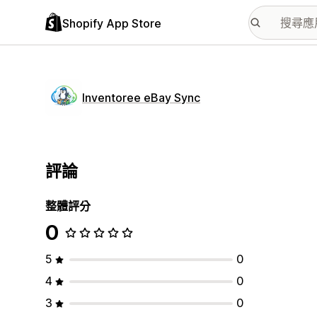
Shopify App Store
Inventoree eBay Sync
評論
整體評分
0
5
0
4
0
3
0