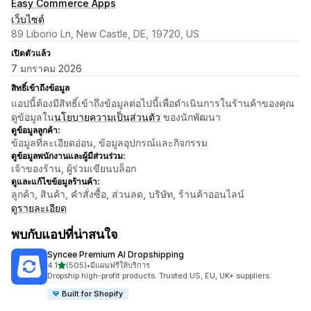
Easy Commerce Apps
เว็บไซต์
89 Liborio Ln, New Castle, DE, 19720, US
เปิดตัวแล้ว
7 มกราคม 2026
สิทธิ์เข้าถึงข้อมูล
แอปนี้ต้องมีสิทธิ์เข้าถึงข้อมูลต่อไปนี้เพื่อดำเนินการในร้านค้าของคุณ
ดูข้อมูลใน
นโยบายความเป็นส่วนตัว
ของนักพัฒนา
ดูข้อมูลลูกค้า:
ข้อมูลที่ละเอียดอ่อน, ข้อมูลอุปกรณ์และกิจกรรม
ดูข้อมูลพนักงานและผู้มีส่วนร่วม:
เจ้าของร้าน, ผู้ร่วมเขียนบล็อก
ดูและแก้ไขข้อมูลร้านค้า:
ลูกค้า, สินค้า, คำสั่งซื้อ, ส่วนลด, บริษัท, ร้านค้าออนไลน์
ดูรายละเอียด
พบกับแอปที่น่าสนใจ
Syncee Premium AI Dropshipping
เต็ม 5 ดาว
4.1
(505)
•
มีแผนฟรีให้บริการ
ทั้งหมด 505 รีวิว
Dropship high-profit products. Trusted US, EU, UK+ suppliers.
Built for Shopify