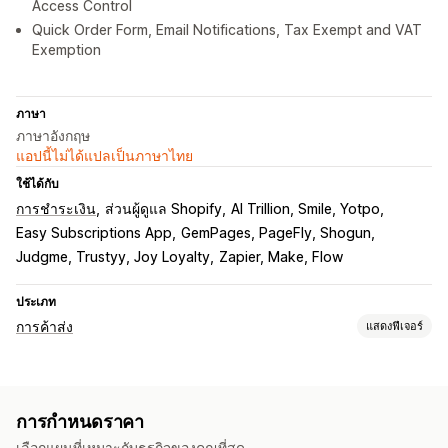
Access Control
Quick Order Form, Email Notifications, Tax Exempt and VAT
Exemption
ภาษา
ภาษาอังกฤษ
แอปนี้ไม่ได้แปลเป็นภาษาไทย
ใช้ได้กับ
การชำระเงิน
ส่วนผู้ดูแล Shopify
AI Trillion, Smile, Yotpo
Easy Subscriptions App
GemPages, PageFly, Shogun
Judgme, Trustyy, Joy Loyalty
Zapier, Make, Flow
ประเภท
การค้าส่ง
แสดงฟีเจอร์
ตัวเลือกการกำหนดราคา
กลุ่มลูกค้า
การกำหนดราคาแบบกำหนดเอง
รหัสส่วนลด
การกำหนดราคา
การกำหนดราคาตามปริมาณการสั่งซื้อ
ส่วนลดตามปริมาณ
เลือกแผนที่เหมาะกับธุรกิจของคุณที่สุด