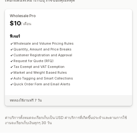
การยกเว้นภาษี
หลายสกุลเงิน
แบบฟอร์มสมัครใช้งาน
การเข้าสู่ระบบการค้าส่ง
การติดแท็กลูกค้า
Wholesale Pro
การจัดการคำสั่งซื้อ
$10
/ เดือน
การประมวลผลหลายรายการ
แบบฟอร์มสั่งซื้อ
คำสั่งซื้อที่ยังไม่ชำระเงิน
การมองเห็นสินค้า
ตัวเลือกการจัดส่ง
ฟีเจอร์
สถานะคำสั่งซื้อ
Wholesale and Volume Pricing Rules
หลายสกุลเงิน
ซิงค์สินค้าคงคลัง
Quantity, Amount and Price Breaks
สถานะสินค้าคงคลัง
Customer Registration and Approval
Request for Quote (RFQ)
Tax Exempt and VAT Exemption
Market and Weight Based Rules
Auto Tagging and Smart Collections
Quick Order Form and Email Alerts
ทดลองใช้งานฟรี 7 วัน
ค่าบริการทั้งหมดจะเรียกเก็บเป็น USD ค่าบริการที่เกิดขึ้นประจำและตามการใช้
งานจะเรียกเก็บเงินทุกๆ 30 วัน