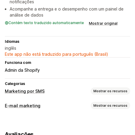
notificações
Acompanhe a entrega e o desempenho com um painel de
análise de dados
Contém texto traduzido automaticamente
Mostrar original
Idiomas
inglês
Este app não está traduzido para português (Brasil)
Funciona com
Admin da Shopify
Categorias
Marketing por SMS
Mostrar os recursos
Gerenciamento de campanhas
E-mail marketing
Mostrar os recursos
Mensagens em massa
Mensagens agendadas
Modelos
Tipos de campanhas
Mensagens bidirecionais
Segmentação
Campanhas por e-mail
Campanhas por SMS
Segmentos personalizados
Avaliações
Notificações push
Newsletters
Pop-ups