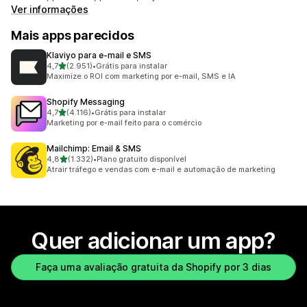
Ver informações
Mais apps parecidos
Klaviyo para e‑mail e SMS
de 5 estrelas
4,7
(2.951)
•
Grátis para instalar
2951 avaliações ao todo
Maximize o ROI com marketing por e-mail, SMS e IA
Shopify Messaging
de 5 estrelas
4,7
(4.116)
•
Grátis para instalar
4116 avaliações ao todo
Marketing por e-mail feito para o comércio
Mailchimp: Email & SMS
de 5 estrelas
4,8
(1.332)
•
Plano gratuito disponível
1332 avaliações ao todo
Atrair tráfego e vendas com e-mail e automação de marketing
Quer adicionar um app?
Faça uma avaliação gratuita da Shopify por 3 dias