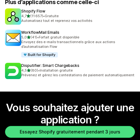
Plus d’applications comme celle-ci
Shopify Flow
étoile(s) sur 5
4,7
(11 657)
•
Gratuite
11657 avis au total
Automatisez tout et reprenez vos activités
WorkflowMail Emails
étoile(s) sur 5
5,0
(41)
•
Forfait gratuit disponible
41 avis au total
Envoyez des e-mails transactionnels grâce aux actions
d’automatisation Flow
Built for Shopify
Disputifier: Smart Chargebacks
étoile(s) sur 5
4,5
(80)
•
Installation gratuite
80 avis au total
Prévenez et gérez les contestations de paiement automatiquement
Vous souhaitez ajouter une
application ?
Essayez Shopify gratuitement pendant 3 jours