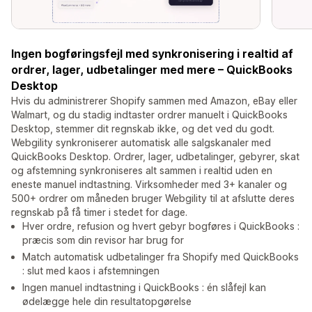
Ingen bogføringsfejl med synkronisering i realtid af
ordrer, lager, udbetalinger med mere – QuickBooks
Desktop
Hvis du administrerer Shopify sammen med Amazon, eBay eller
Walmart, og du stadig indtaster ordrer manuelt i QuickBooks
Desktop, stemmer dit regnskab ikke, og det ved du godt.
Webgility synkroniserer automatisk alle salgskanaler med
QuickBooks Desktop. Ordrer, lager, udbetalinger, gebyrer, skat
og afstemning synkroniseres alt sammen i realtid uden en
eneste manuel indtastning. Virksomheder med 3+ kanaler og
500+ ordrer om måneden bruger Webgility til at afslutte deres
regnskab på få timer i stedet for dage.
Hver ordre, refusion og hvert gebyr bogføres i QuickBooks :
præcis som din revisor har brug for
Match automatisk udbetalinger fra Shopify med QuickBooks
: slut med kaos i afstemningen
Ingen manuel indtastning i QuickBooks : én slåfejl kan
ødelægge hele din resultatopgørelse