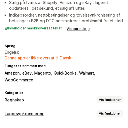
Sælg på tværs af Shopify, Amazon og eBay : lageret
opdateres i det sekund, et salg afsluttes
Indkøbsordrer, nettobetingelser og tovejssynkronisering af
betalinger : B2B og DTC administreres problemfrit fra ét sted
Indeholder maskinoversat tekst
Vis oprindelig
Sprog
Engelsk
Denne app er ikke oversat til Dansk
Fungerer sammen med
Amazon
eBay
Magento
QuickBooks
Walmart
WooCommerce
Kategorier
Regnskab
Vis funktioner
Regnskabsrapporter
Lagersynkronisering
Vis funktioner
Indkomst og saldo
Likviditet
Salg og refusioner
Synkroniseringstype
Omsætningsskat
Udgiftssporing