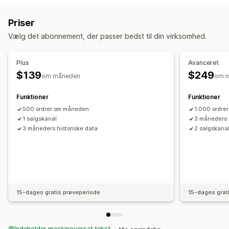
Ordrer
Priser
Produktdetaljer
Varianter
SKU’er
Returnering og ombytning
Priser
Flere kanaler
Flere butikker
Automatisk
Masse
Realtid
Sporing af kostpris for solgte varer
Tilpassede rapporter
Vælg det abonnement, der passer bedst til din virksomhed.
Planlagt
Effektivitetskontrolpanel
Notifikationer og rapporter
Finansiel drift
Plus
Avanceret
Ordreopdateringer
Underretninger om lav lagerbeholdning
Fakturering
Debitorer
Nettovilkår
Lageropdateringer
$139
$249
om måneden
om 
Dataimport og -eksport
Effektivitetsparametre
Flere butikker
Multivaluta
Flere kanaler
Status i realtid
Funktioner
Funktioner
Automatisk datasynkronisering
500 ordrer om måneden
1.000 ordre
Oversigt over dagligt salg
Ordredetaljer
Transaktioner
1 salgskanal
3 måneders 
3 måneders historiske data
2 salgskana
Udbetalinger
Kunder
Lagerbeholdning og produkt
Lagersynkronisering i realtid
Priser
Kortlægning af omsætningsskat
Bankafstemning
Import af historiske data
15-dages gratis prøveperiode
15-dages grat
Indeholder maskinoversat tekst