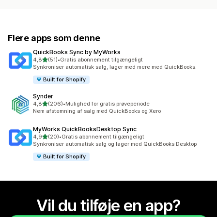
Flere apps som denne
QuickBooks Sync by MyWorks
ud af 5 stjerner
4,8
(51)
•
Gratis abonnement tilgængeligt
51 anmeldelser i alt
Synkroniser automatisk salg, lager med mere med QuickBooks.
Built for Shopify
Synder
ud af 5 stjerner
4,8
(206)
•
Mulighed for gratis prøveperiode
206 anmeldelser i alt
Nem afstemning af salg med QuickBooks og Xero
MyWorks QuickBooksDesktop Sync
ud af 5 stjerner
4,9
(20)
•
Gratis abonnement tilgængeligt
20 anmeldelser i alt
Synkroniser automatisk salg og lager med QuickBooks Desktop
Built for Shopify
Vil du tilføje en app?