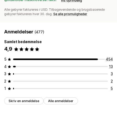
Vis oprindelig
Alle gebyrer faktureres i USD. Tilbagevendende og brugsbaserede
gebyrer faktureres hver 30. dag.
Se alle prismuligheder
Anmeldelser
(477)
Samlet bedømmelse
4,9
5
454
4
13
3
3
2
2
1
5
Skriv en anmeldelse
Alle anmeldelser