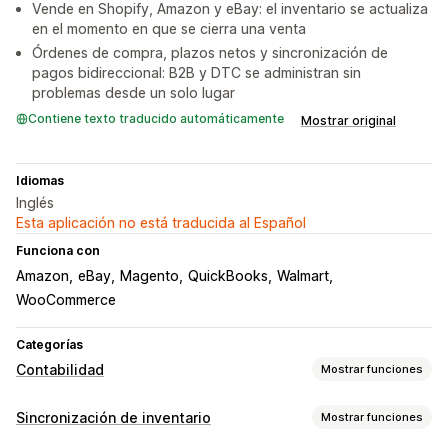
Vende en Shopify, Amazon y eBay: el inventario se actualiza
en el momento en que se cierra una venta
Órdenes de compra, plazos netos y sincronización de
pagos bidireccional: B2B y DTC se administran sin
problemas desde un solo lugar
Contiene texto traducido automáticamente
Mostrar original
Idiomas
Inglés
Esta aplicación no está traducida al Español
Funciona con
Amazon
eBay
Magento
QuickBooks
Walmart
WooCommerce
Categorías
Contabilidad
Mostrar funciones
Informes financieros
Sincronización de inventario
Mostrar funciones
Ingresos y saldo
Flujo de caja
Ventas y reembolsos