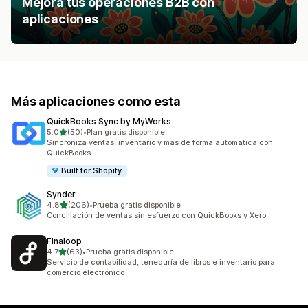
Mejora tus operaciones B2B con
aplicaciones
Más aplicaciones como esta
QuickBooks Sync by MyWorks
de 5 estrellas
5.0
(50)
•
Plan gratis disponible
50 reseñas en total
Sincroniza ventas, inventario y más de forma automática con
QuickBooks.
Built for Shopify
Synder
de 5 estrellas
4.8
(206)
•
Prueba gratis disponible
206 reseñas en total
Conciliación de ventas sin esfuerzo con QuickBooks y Xero
Finaloop
de 5 estrellas
4.7
(63)
•
Prueba gratis disponible
63 reseñas en total
Servicio de contabilidad, teneduría de libros e inventario para
comercio electrónico