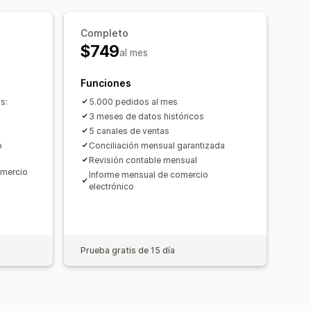
Completo
$749
al mes
del pedido
Transacciones
Pagos
Funciones
o real
Precios
s:
5.000 pedidos al mes
3 meses de datos históricos
Conciliación bancaria
5 canales de ventas
o
Conciliación mensual garantizada
Revisión contable mensual
omercio
Informe mensual de comercio
electrónico
Prueba gratis de 15 día