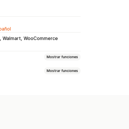
spañol
Walmart
WooCommerce
Mostrar funciones
Mostrar funciones
s y reembolsos
to de gastos
to
Variantes
SKU
Multicanal
o de COGS
Informes personalizados
o
En tiempo real
Programado
de existencias bajas
minos netos
Métricas de rendimiento
ples tiendas
Múltiples monedas