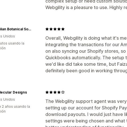
complex setup or need custom solutio
Webgility is a pleasure to use. Highl
Australian Botanical Soap US
s Unidos
Overall, Webgility is doing what it's me
utos usando la
integrating the transactions for our
ción
on also syncing our Shopify stores, so 
Quickbooks automatically. The setup 
we'd like did take some time, but Fai
definitely been good in working throug
lecular Designs
s Unidos
The Webgility support agent was very
 2 años usando la
setting up our account for Shopify P
ción
download payouts. I would just have l
settings were being chosen and what th