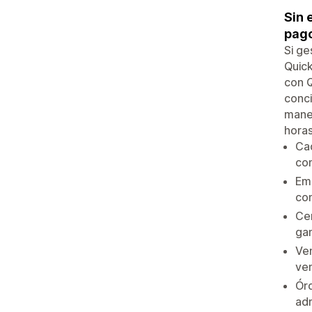
Sin 
pago
Si ge
Quick
con Q
conci
manej
horas
Ca
co
Emp
con
Cer
ga
Ven
ve
Órd
adm