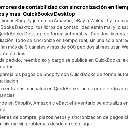
errores de contabilidad con sincronización en tiemp
s y más: QuickBooks Desktop
stionas Shopify junto con Amazon, eBay o Walmart y todav
Books Desktop, tus libros de contabilidad están mal y lo sa
uickBooks Desktop de forma automática. Pedidos, inventar
liación: todo se sincroniza en tiempo real, sin una sola ent
an más de 3 canales y más de 500 pedidos al mes usan Webgi
, no en días.
da pedido, reembolso y cargo se publica en QuickBooks: e
ntador
areja los pagos de Shopify con QuickBooks de forma autom
ciliación
o entradas manuales en QuickBooks: un error de dedo arrui
nancias
de en Shopify, Amazon y eBay: el inventario se actualiza e
nta
enes de compra, plazos netos y sincronización de pagos bi
inistran sin problemas desde un solo lugar