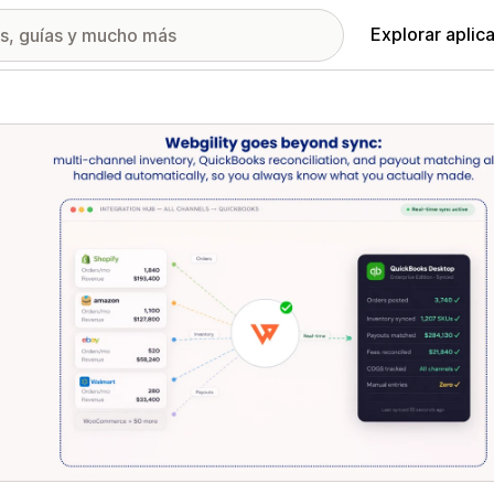
Explorar aplic
ía de imágenes destacadas