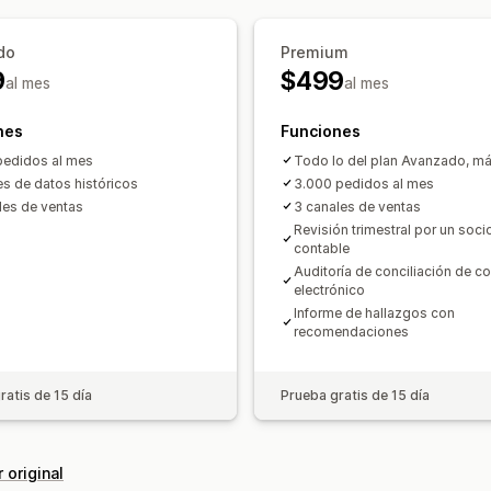
Estado en tiempo real
Multicanal
do
Premium
Sincronización de datos automatizada
9
$499
al mes
al mes
Resumen de ventas diarias
Detalles 
Clientes
Inventario y producto
nes
Funciones
Sincronización de inventario en tiemp
pedidos al mes
Todo lo del plan Avanzado, má
s de datos históricos
3.000 pedidos al mes
Mapeo del impuesto sobre las ventas
les de ventas
3 canales de ventas
Importación de datos históricos
Revisión trimestral por un soci
contable
Auditoría de conciliación de c
electrónico
Informe de hallazgos con
recomendaciones
ratis de 15 día
Prueba gratis de 15 día
 original