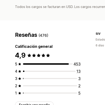
Todos los cargos se facturan en USD. Los cargos recurren
Reseñas
SIV
(476)
Estado
6 días
Calificación general
4,9
5
453
4
13
3
3
2
2
1
5
Escribir una reseña