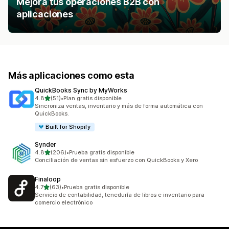
Mejora tus operaciones B2B con
aplicaciones
Más aplicaciones como esta
QuickBooks Sync by MyWorks
de 5 estrellas
4.8
(51)
•
Plan gratis disponible
51 reseñas en total
Sincroniza ventas, inventario y más de forma automática con
QuickBooks.
Built for Shopify
Synder
de 5 estrellas
4.8
(206)
•
Prueba gratis disponible
206 reseñas en total
Conciliación de ventas sin esfuerzo con QuickBooks y Xero
Finaloop
de 5 estrellas
4.7
(63)
•
Prueba gratis disponible
63 reseñas en total
Servicio de contabilidad, teneduría de libros e inventario para
comercio electrónico