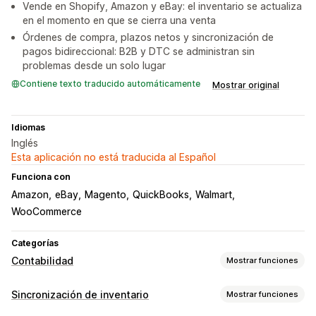
Vende en Shopify, Amazon y eBay: el inventario se actualiza
en el momento en que se cierra una venta
Órdenes de compra, plazos netos y sincronización de
pagos bidireccional: B2B y DTC se administran sin
problemas desde un solo lugar
Contiene texto traducido automáticamente
Mostrar original
Idiomas
Inglés
Esta aplicación no está traducida al Español
Funciona con
Amazon
eBay
Magento
QuickBooks
Walmart
WooCommerce
Categorías
Contabilidad
Mostrar funciones
Informes financieros
Sincronización de inventario
Mostrar funciones
Ingresos y saldo
Flujo de caja
Ventas y reembolsos