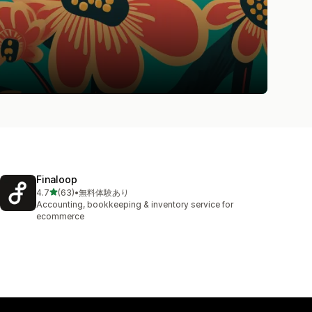
Finaloop
5つ星中
4.7
(63)
•
無料体験あり
合計レビュー数：63件
Accounting, bookkeeping & inventory service for
ecommerce