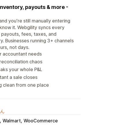
inventory, payouts & more -
d you're still manually entering
now it. Webgility syncs every
 payouts, fees, taxes, and
ntry. Businesses running 3+ channels
urs, not days.
ur accountant needs
econciliation chaos
eaks your whole P&L
tant a sale closes
g clean from one place
ん
Walmart
WooCommerce