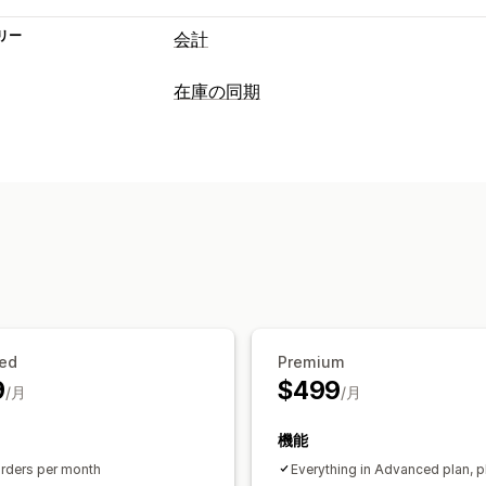
リー
会計
財務レポート
在庫の同期
収益と残高
キャッシュフロー
売上と
同期タイプ
売上原価の追跡
カスタムレポート
パ
注文
価格
商品の詳細
バリエーション
財務運営
自動
一括
リアルタイム
スケジュール
請求と請求書発行
売掛金勘定
諸条件
通知とレポート
マルチチャネル
注文の更新
在庫僅少アラート
データ
自動データ同期
パフォーマンス指標
リアルタイムステ
日次売上サマリー
注文詳細
取引
支払
リアルタイム在庫同期
価格設定
売上
ed
Premium
履歴データのインポート
9
$499
/月
/月
機能
rders per month
Everything in Advanced plan, p