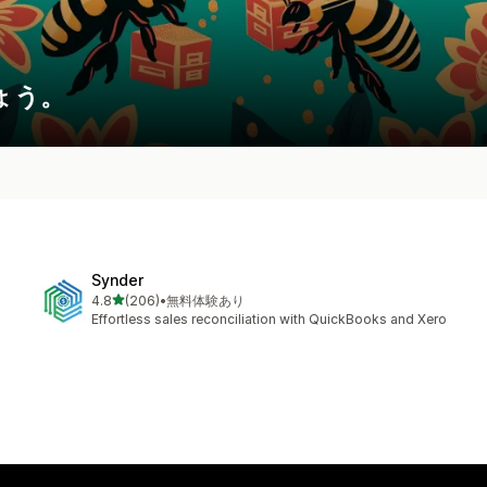
ょう。
Synder
5つ星中
4.8
(206)
•
無料体験あり
合計レビュー数：206件
Effortless sales reconciliation with QuickBooks and Xero