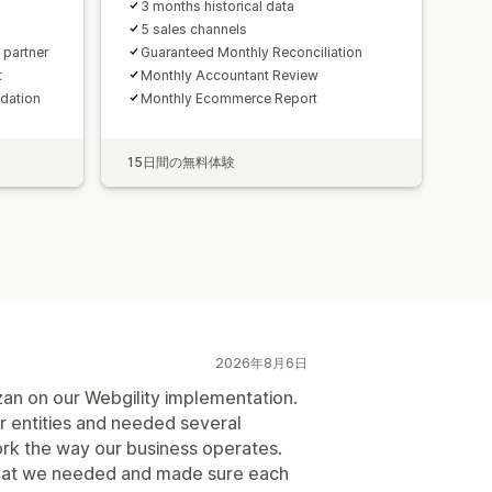
3 months historical data
5 sales channels
 partner
Guaranteed Monthly Reconciliation
t
Monthly Accountant Review
dation
Monthly Ecommerce Report
15日間の無料体験
2026年8月6日
zan on our Webgility implementation.
 entities and needed several
rk the way our business operates.
what we needed and made sure each