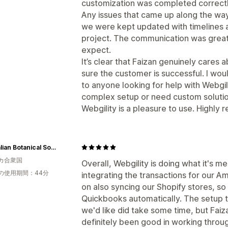
customization was completed correctl
Any issues that came up along the wa
we were kept updated with timelines 
project. The communication was grea
expect.
It’s clear that Faizan genuinely cares 
sure the customer is successful. I wo
to anyone looking for help with Webgili
complex setup or need custom solutio
Webgility is a pleasure to use. Highl
Australian Botanical Soap US
カ合衆国
Overall, Webgility is doing what it's me
の使用期間：44分
integrating the transactions for our
on also syncing our Shopify stores, so 
Quickbooks automatically. The setup 
we'd like did take some time, but Fai
definitely been good in working throug