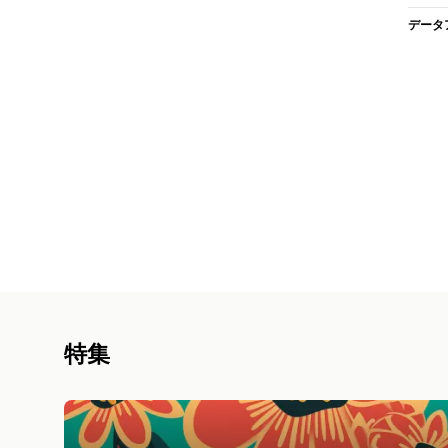
データ
特集