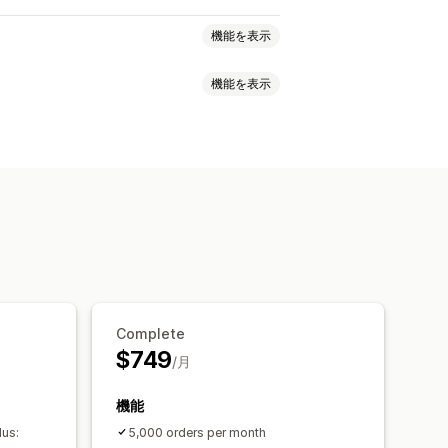
機能を表示
機能を表示
返金
売上税
経費追跡
返品と交換
フォーマンスダッシュボード
SKU
マルチチャネル
複数ストア
式
在庫更新
複数ストア
複数通貨
のインポートとエクスポート
ータス
い受取
お客様
在庫と商品
税マッピング
銀行照合
Complete
$749
/月
機能
lus:
5,000 orders per month