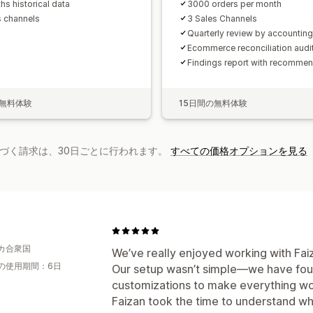
hs historical data
3000 orders per month
s channels
3 Sales Channels
Quarterly review by accounting
Ecommerce reconciliation audi
Findings report with recommen
の無料体験
15日間の無料体験
基づく請求は、30日ごとに行われます。
すべての価格オプションを見る
カ合衆国
We’ve really enjoyed working with Fai
の使用期間：6日
Our setup wasn’t simple—we have four
customizations to make everything wo
Faizan took the time to understand 