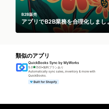
B2B販売
アプリでB2B業務を合理化しまし
類似のアプリ
QuickBooks Sync by MyWorks
5つ星中
5.0
(50)
•
無料プランあり
合計レビュー数：50件
Automatically sync sales, inventory & more with
QuickBooks.
Built for Shopify