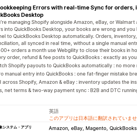
ookkeeping Errors with real-time Sync for orders, 
ckBooks Desktop
u're managing Shopify alongside Amazon, eBay, or Walmart an
s into QuickBooks Desktop, your books are wrong and you k
el to QuickBooks Desktop automatically. Orders, inventory,
ciliation, all synced in real time, without a single manual e
00+ orders a month use Webgility to close their books in ho
ry order, refund & fee posts to QuickBooks : exactly as yo
ch Shopify payouts to QuickBooks automatically : no more r
o manual entry into QuickBooks : one fat-finger mistake br
l across Shopify, Amazon & eBay : inventory updates the ins
s, net terms & two-way payment sync : B2B and DTC runnin
英語
このアプリは日本語に翻訳されていませ
象システム・アプリ
Amazon
eBay
Magento
QuickBooks