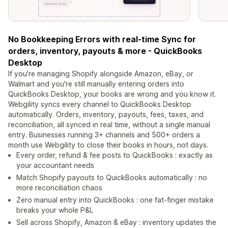
No Bookkeeping Errors with real-time Sync for
orders, inventory, payouts & more - QuickBooks
Desktop
If you're managing Shopify alongside Amazon, eBay, or
Walmart and you're still manually entering orders into
QuickBooks Desktop, your books are wrong and you know it.
Webgility syncs every channel to QuickBooks Desktop
automatically. Orders, inventory, payouts, fees, taxes, and
reconciliation, all synced in real time, without a single manual
entry. Businesses running 3+ channels and 500+ orders a
month use Webgility to close their books in hours, not days.
Every order, refund & fee posts to QuickBooks : exactly as
your accountant needs
Match Shopify payouts to QuickBooks automatically : no
more reconciliation chaos
Zero manual entry into QuickBooks : one fat-finger mistake
breaks your whole P&L
Sell across Shopify, Amazon & eBay : inventory updates the