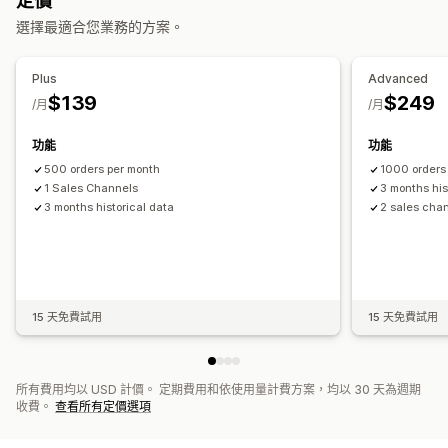
定價
多家商店
自動
大量
即時
已排程
計費與開立發票
應收帳款
淨付款期限
庫存更新
多家商店
選擇最適合您業務的方案。
通知和報告
多種幣別
多項管道
訂單最新資訊
庫存不足提醒
資料匯入和匯出
成效指標
即時狀態
Plus
Advanced
資料自動同步處理
$139
$249
/月
/月
每日銷售摘要
訂單詳情
交易
支付款項
顧客
庫存與商品
即時庫存同步
定價
銷售稅對應
銀行對帳
歷史資料匯入
功能
功能
500 orders per month
1000 orders
1 Sales Channels
3 months his
3 months historical data
2 sales cha
15 天免費試用
15 天免費試用
所有費用均以 USD 計價。 定期費用和依使用量計費方案，均以 30 天為週期
收費。
查看所有定價選項