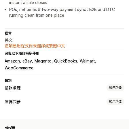
instant a sale closes
POs, net terms & two-way payment sync : B2B and DTC
running clean from one place
語言
英文
這項應用程式尚未翻譯成繁體中文
可與以下項目搭配使用
Amazon
eBay
Magento
QuickBooks
Walmart
WooCommerce
類別
帳務處理
顯示功能
財務報告
庫存同步
顯示功能
收入與餘額
現金流
銷售及退款
銷售稅
費用追蹤
退貨和換貨
同步類型
銷貨成本追蹤
自訂報告
成效控制面板
訂單
價格
產品詳細資訊
子類
存貨單位 (SKU)
多管道
財務營運