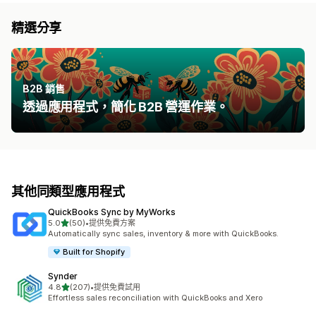
精選分享
B2B 銷售
透過應用程式，簡化 B2B 營運作業。
其他同類型應用程式
QuickBooks Sync by MyWorks
滿分 5 顆星
5.0
(50)
•
提供免費方案
共有 50 則評價
Automatically sync sales, inventory & more with QuickBooks.
Built for Shopify
Synder
滿分 5 顆星
4.8
(207)
•
提供免費試用
共有 207 則評價
Effortless sales reconciliation with QuickBooks and Xero