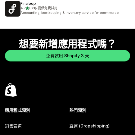
Finaloop
滿分 5 顆星
4.7
(63)
•
提供免費試用
共有 63 則評價
Accounting, bookkeeping & inventory service for ecommerce
想要新增應用程式嗎？
免費試用 Shopify 3 天
應用程式類別
熱門類別
銷售管道
直運 (Dropshipping)