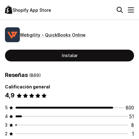
Shopify App Store
Webgility ‑ QuickBooks Online
Instalar
Reseñas
(869)
Calificación general
4,9
5
800
4
51
3
8
2
1