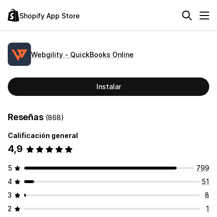
Shopify App Store
Webgility ‑ QuickBooks Online
Instalar
Reseñas
(868)
Calificación general
4,9
5
799
4
51
3
8
2
1